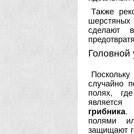
Также рек
шерстяных
сделают 
предотвратя
Головной 
Поскольку 
случайно п
полях, гд
является
грибника
.
полями и
защищают г