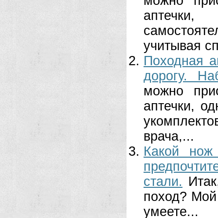
можно при
аптечки,
самостоят
учитывая сп
Походная а
дорогу. На
можно при
аптечки, о
укомплекто
врача,...
Какой нож
предпочтите
стали.
Итак
поход? Мой 
умеете...