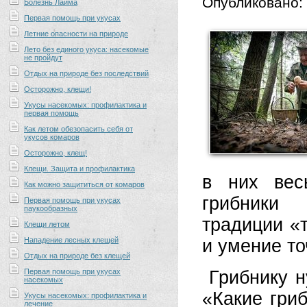
Опубликовано:
Болезнь Лайма
Первая помощь при укусах
Летние опасности на природе
Лето без единого укуса: насекомые
не пройдут
Отдых на природе без последствий
Осторожно, клещи!
Укусы насекомых: профилактика и
первая помощь
Как летом обезопасить себя от
укусов комаров
Осторожно, клещ!
Клещи. Защита и профилактика
в них вес
Как можно защититься от комаров
грибники 
Первая помощь при укусах
паукообразных
традиции «т
Клещи летом
Нападение лесных клещей
и умение то
Отдых на природе без клещей
Первая помощь при укусах
Грибнику н
насекомых
«Какие гриб
Укусы насекомых: профилактика и
лечение