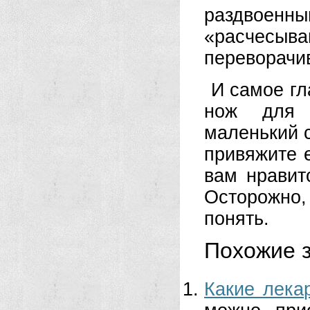
раздвоенны
«расчесы
переворачи
И самое гл
нож для 
маленький 
привяжите е
вам нравит
Осторожно
понять.
Похожие з
Какие лека