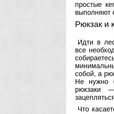
простые ке
выполняют 
Рюкзак и 
Идти в ле
все необхо
собираетес
минимальны
собой, а рю
Не нужно 
рюкзаки 
зацепляться
Что касает