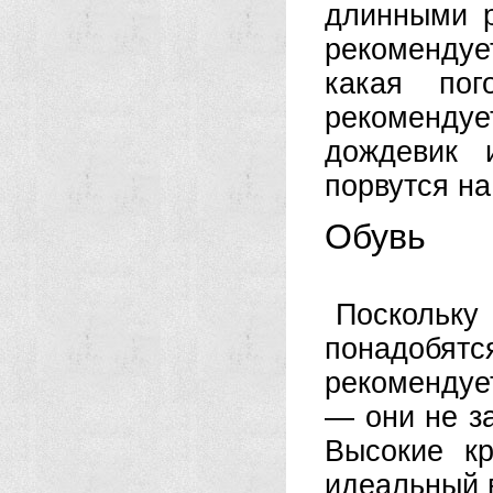
длинными р
рекомендуе
какая по
рекоменду
дождевик 
порвутся на
Обувь
Поскольк
понадобят
рекомендуе
— они не з
Высокие к
идеальный 