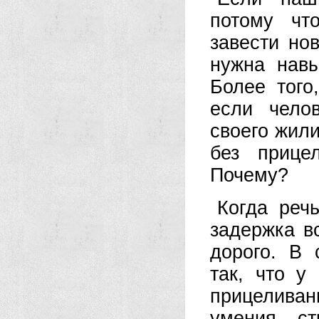
потому чт
завести но
нужна навы
Более того
если чело
своего жили
без прице
Почему?
Когда реч
задержка в
дорого. В 
так, что у
прицеливани
умения ст