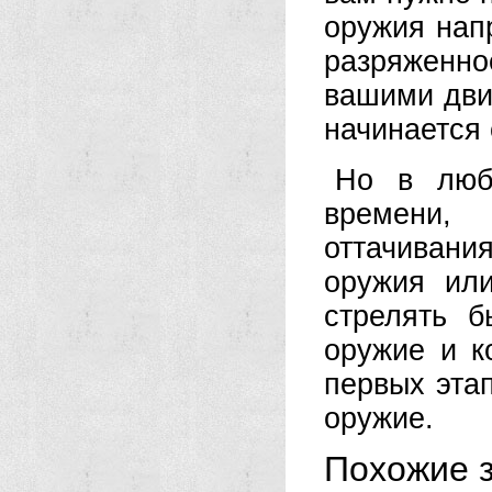
оружия нап
разряженн
вашими дви
начинается
Но в любо
времени,
оттачивани
оружия ил
стрелять б
оружие и к
первых эта
оружие.
Похожие з