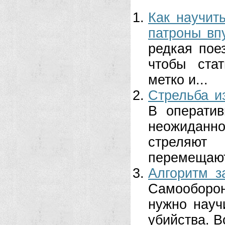
Как научить
патроны вп
редкая пое
чтобы ста
метко и...
Стрельба и
В оператив
неожиданно
стреляю
перемещают
Алгоритм з
Самооборо
нужно науч
убийства. Во