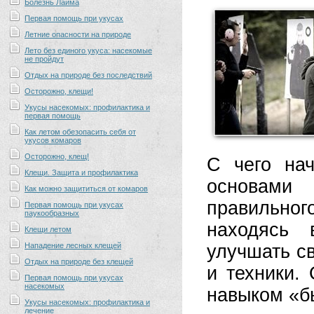
Болезнь Лайма
Первая помощь при укусах
Летние опасности на природе
Лето без единого укуса: насекомые
не пройдут
Отдых на природе без последствий
Осторожно, клещи!
Укусы насекомых: профилактика и
первая помощь
Как летом обезопасить себя от
укусов комаров
Осторожно, клещ!
С чего нач
Клещи. Защита и профилактика
основами
Как можно защититься от комаров
правильно
Первая помощь при укусах
паукообразных
находясь 
Клещи летом
Нападение лесных клещей
улучшать св
Отдых на природе без клещей
и техники.
Первая помощь при укусах
насекомых
навыком «б
Укусы насекомых: профилактика и
лечение