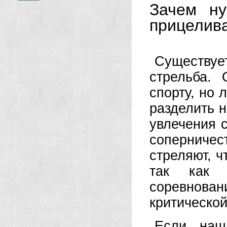
Зачем ну
прицелив
Существу
стрельба. 
спорту, но
разделить н
увлечения с
соперниче
стреляют, 
так как 
соревнова
критической
Если наш