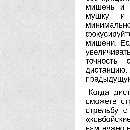
мишень и 
мушку и 
минимальн
фокусируйт
мишени. Ес
увеличива
точность 
дистанцию.
предыдущую
Когда дис
сможете ст
стрельбу с
«ковбойски
вам нужно н