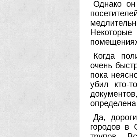
Однако он
посетите
медлител
Некоторые
помещениях
Когда пол
очень быст
пока неясно
убил кто-
документ
определена
Да, дорог
городов в
трупов. В