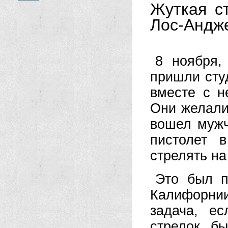
Жуткая с
Лос-Андж
8 ноября, 
пришли сту
вместе с н
Они желали
вошел мужч
пистолет 
стрелять на
Это был п
Калифорни
задача, е
стрелок б