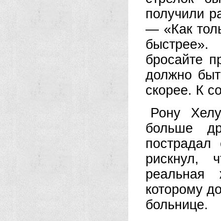
получили ра
— «Как тол
быстрее».
бросайте 
должно быт
скорее. К с
Рону Хелу
больше др
пострадал 
рискнул, 
реальная 
которому до
больнице.