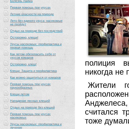
Болезнь Лайма
Первая помощь при укусах
Летние опасности на природе
Лето без единого укуса: насекомые
не пройдут
Отдых на природе без последствий
Осторожно, клещи!
Укусы насекомых: профилактика и
первая помощь
Как летом обезопасить себя от
укусов комаров
полиция в
Осторожно, клещ!
никогда не 
Клещи. Защита и профилактика
Как можно защититься от комаров
Жители г
Первая помощь при укусах
паукообразных
расположе
Клещи летом
Анджелеса,
Нападение лесных клещей
Отдых на природе без клещей
считался т
Первая помощь при укусах
насекомых
тоже думали
Укусы насекомых: профилактика и
лечение