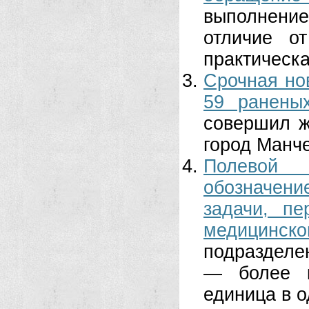
выполнение
отличие о
практическа
Срочная нов
59 ранены
совершил ж
город Манче
Полевой 
обозначени
задачи, пе
медицинског
подразделе
— более к
единица в о