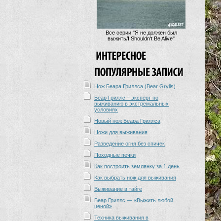
Все серии "Я не должен был
выжить/I Shouldn't Be Alive"
Нож Беара Гриллса (Bear Grylls)
Беар Гриллс – эксперт по
выживанию в экстремальных
условиях
Новый нож Беара Гриллса
Ножи для выживания
Разведение огня без спичек
Походные печки
Как построить землянку за 1 день
Как выбрать нож для выживания
Выживание в тайге
Беар Гриллс — «Выжить любой
ценой»
Техника выживания в