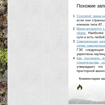
Похожие зап
Crocotool: мини-
если они странн
клинком типа АТ...
Мини-мультитул L
обзор.
Наиболее 
сути и есть любой
Самодельная реч
узлов самодельно
ГЭС следующая. 
укреплена гирлянд
Как построить м
строительства, 
утверждают, чт
просторной ванно
Комментарии за