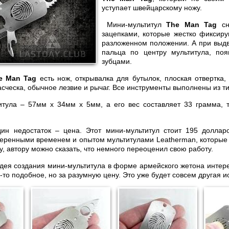
уступает швейцарскому ножу.
Мини-мультитул
The Man Tag
сн
зацепками, которые жестко фиксир
разложенном положении. А при выд
пальца по центру мультитула, поя
зубцами.
e Man Tag
есть нож, открывалка для бутылок, плоская отвертка,
сческа, обычное лезвие и рычаг. Все инструменты выполнены из ти
итула – 57мм x 34мм x 5мм, а его вес составляет 33 грамма, 
дин недостаток – цена. Этот мини-мультитул стоит 195 доллар
еренными временем и опытом мультитулами Leatherman, которые
, автору можно сказать, что немного переоценил свою работу.
дея создания мини-мультитула в форме армейского жетона интере
о-то подобное, но за разумную цену. Это уже будет совсем другая и