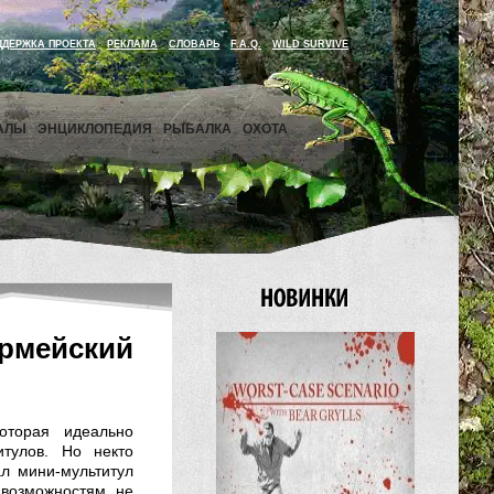
ДДЕРЖКА ПРОЕКТА
РЕКЛАМА
СЛОВАРЬ
F.A.Q.
WILD SURVIVE
АЛЫ
ЭНЦИКЛОПЕДИЯ
РЫБАЛКА
ОХОТА
армейский
торая идеально
итулов. Но некто
л мини-мультитул
 возможностям не