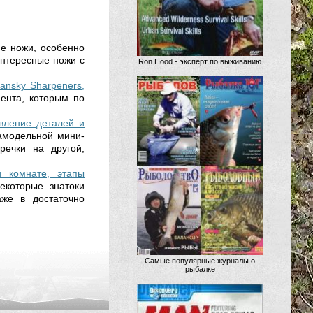
е ножи, особенно
нтересные ножи с
Ron Hood - эксперт по выживанию
ansky Sharpeners,
ента, которым по
вление деталей и
самодельной мини-
речки на другой,
й комнате, этапы
екоторые знатоки
же в достаточно
Самые популярные журналы о
рыбалке