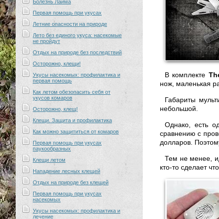
Болезнь Лайма
Первая помощь при укусах
Летние опасности на природе
Лето без единого укуса: насекомые
не пройдут
Отдых на природе без последствий
Осторожно, клещи!
В комплекте
Th
Укусы насекомых: профилактика и
первая помощь
нож, маленькая ра
Как летом обезопасить себя от
укусов комаров
Габариты мульт
небольшой.
Осторожно, клещ!
Клещи. Защита и профилактика
Однако, есть о
Как можно защититься от комаров
сравнению с пров
долларов. Поэтому
Первая помощь при укусах
паукообразных
Тем не менее, и
Клещи летом
кто-то сделает чт
Нападение лесных клещей
Отдых на природе без клещей
Первая помощь при укусах
насекомых
Укусы насекомых: профилактика и
лечение