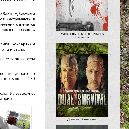
абжен зубчатыми
уют инструменты в
вижении отпечатка
вляется лезвие с
Хуже быть не могло с Беаром
Гриллсом
 пила, консервный
тана и стали.
то есть он совсем
ов, что дорого по
 стоят меньше 170
сна. И, возможно,
стория.
Двойное Выживание