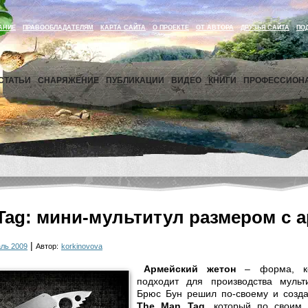
АНИЕ
ПРАВООБЛАДАТЕЛЯМ
КАРТА САЙТА
О ПРОЕКТЕ
ОТ АВТОРА
ДРУЗЬЯ САЙТА
ПО
СТАТЬИ
СНАРЯЖЕНИЕ
ПУБЛИКАЦИИ
ВИДЕО
КНИГИ
ПРОФЕССИОН
Tag: мини-мультитул размером с 
|
ль 2009
Автор:
korkinovova
Армейский жетон
– форма, ко
подходит для производства мульт
Брюс Бун решил по-своему и созда
The Man Tag
, который по своим