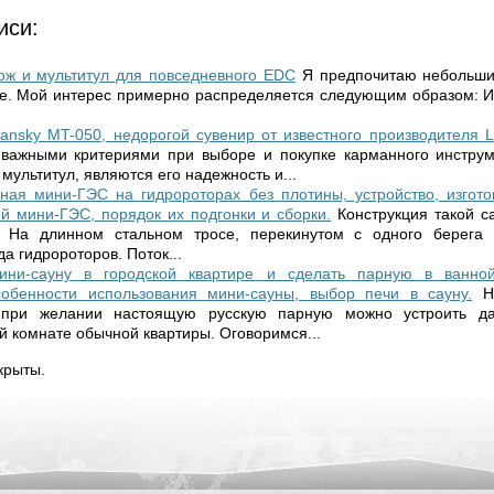
иси:
нож и мультитул для повседневного EDC
Я предпочитаю небольши
ые. Мой интерес примерно распределяется следующим образом: И
ansky MT-050, недорогой сувенир от известного производителя L
важными критериями при выборе и покупке карманного инструм
 мультитул, являются его надежность и...
ная мини-ГЭС на гидророторах без плотины, устройство, изгото
й мини-ГЭС, порядок их подгонки и сборки.
Конструкция такой 
На длинном стальном тросе, перекинутом с одного берега 
а гидророторов. Поток...
ини-сауну в городской квартире и сделать парную в ванно
особенности использования мини-сауны, выбор печи в сауну.
Н
о при желании настоящую русскую парную можно устроить да
й комнате обычной квартиры. Оговоримся...
крыты.