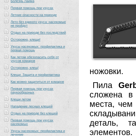
Болезнь Лайма
Первая помощь при укусах
Летние опасности на природе
Лето без единого укуса: насекомые
не пройдут
Отдых на природе без последствий
Осторожно, клещи!
Укусы насекомых: профилактика и
первая помощь
Как летом обезопасить себя от
укусов комаров
Осторожно, клещ!
ножовки.
Клещи. Защита и профилактика
Как можно защититься от комаров
Пила
Ger
Первая помощь при укусах
сложена в
паукообразных
Клещи летом
места, чем
Нападение лесных клещей
складыван
Отдых на природе без клещей
Первая помощь при укусах
деталь, 
насекомых
элементов.
Укусы насекомых: профилактика и
лечение