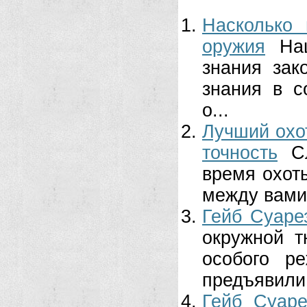
Насколько 
оружия
На
знания зак
знания в с
о...
Лучший охот
точность
С
время охот
между вами 
Гейб Суаре
окружной т
особого р
предъявили 
Гейб Суаре