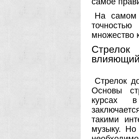
самое прави
На самом 
точностью
множество 
Стрелок
влияющий 
Стрелок д
Основы ст
курсах в
заключает
такими инт
музыку. Но
необходим