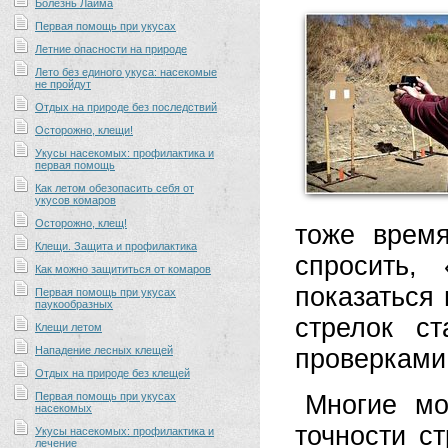
Болезнь Лайма
Первая помощь при укусах
Летние опасности на природе
Лето без единого укуса: насекомые
не пройдут
Отдых на природе без последствий
Осторожно, клещи!
Укусы насекомых: профилактика и
первая помощь
Как летом обезопасить себя от
укусов комаров
Осторожно, клещ!
тоже врем
Клещи. Защита и профилактика
спросить,
Как можно защититься от комаров
показаться
Первая помощь при укусах
паукообразных
стрелок с
Клещи летом
Нападение лесных клещей
проверками
Отдых на природе без клещей
Первая помощь при укусах
Многие мо
насекомых
точности с
Укусы насекомых: профилактика и
лечение