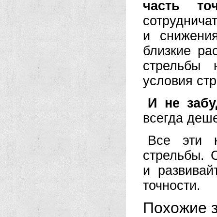
часть то
сотруднича
и снижения
близкие ра
стрельбы 
условия стр
И не заб
всегда деш
Все эти к
стрельбы. 
и развивай
точности.
Похожие з