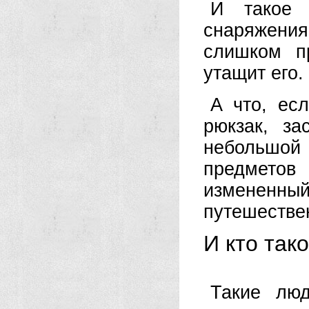
И такое 
снаряжени
слишком п
утащит его.
А что, есл
рюкзак, за
небольшой
предмето
измененны
путешестве
И кто так
Такие люд