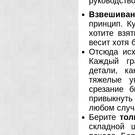
руководств
Взвешиван
принцип. К
хотите взя
весит хотя 
Отсюда исх
Каждый гр
детали, к
тяжелые у
срезание 
привыкнут
любом случ
Берите
тол
складной 