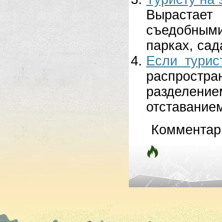
Вырастает
съедобными
парках, сад
Если турис
распростр
разделен
отставани­е
Комментар