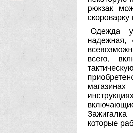
рюкзак мож
скороварку 
Одежда у
надежная, 
всевозможн
всего, вк
тактическу
приобретен
магазинах
инструкция
включающ
Зажигалка 
которые раб