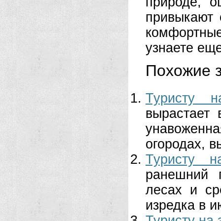
природе, 
привыкают 
комфортны
узнаете ещ
Похожие з
Туристу н
вырастает 
унавоженна
огородах, вы
Туристу н
ранешний 
лесах и ср
изредка в и
Туристу на