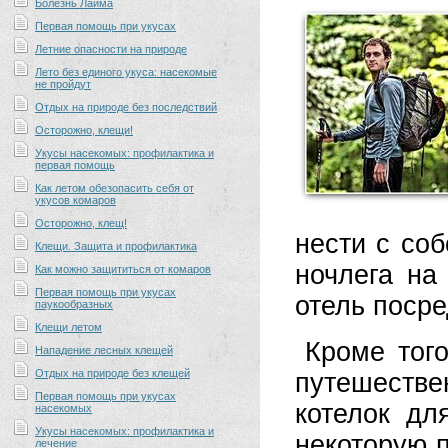
Болезнь Лайма
Первая помощь при укусах
Летние опасности на природе
Лето без единого укуса: насекомые
не пройдут
Отдых на природе без последствий
Осторожно, клещи!
Укусы насекомых: профилактика и
первая помощь
Как летом обезопасить себя от
укусов комаров
Осторожно, клещ!
нести с соб
Клещи. Защита и профилактика
ночлега на
Как можно защититься от комаров
Первая помощь при укусах
отель посре
паукообразных
Клещи летом
Кроме того
Нападение лесных клещей
Отдых на природе без клещей
путешествен
Первая помощь при укусах
котелок дл
насекомых
Укусы насекомых: профилактика и
некоторую п
лечение