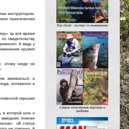
таю инструктором.
а мне практическая
Ron Hood - эксперт по выживанию
тер» за всё время
 по свидетельству
рименял. А ведь у
применения оружия
е, этому нигде не
».
им заниматься, и
сегда, интересно и
 словесной окрошки
Самые популярные журналы о
рыбалке
 в которой шла о
о заведомо ложная
алов»: «В статье
ого не говорил. А