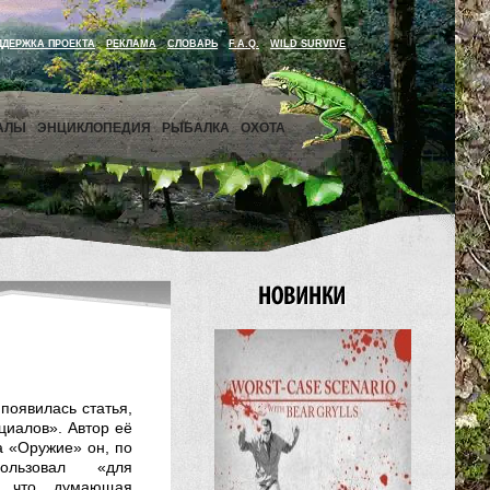
ДДЕРЖКА ПРОЕКТА
РЕКЛАМА
СЛОВАРЬ
F.A.Q.
WILD SURVIVE
АЛЫ
ЭНЦИКЛОПЕДИЯ
РЫБАЛКА
ОХОТА
появилась статья,
циалов». Автор её
а «Оружие» он, по
пользовал «для
у, что думающая