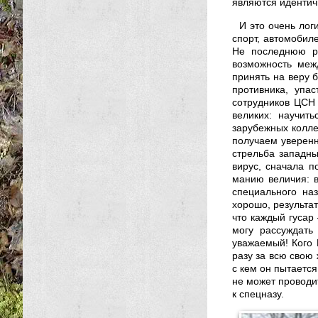
являются идентич
И это очень лог
спорт, автомобил
Не последнюю ро
возможность межд
принять на веру б
противника, упа
сотрудников ЦСН 
великих: научит
зарубежных колле
получаем уверенн
стрельба западны
вирус, сначала п
манию величия: в
специального на
хорошо, результа
что каждый гусар 
могу рассуждать
уважаемый! Кого 
разу за всю свою 
с кем он пытается
не может проводит
к спецназу.