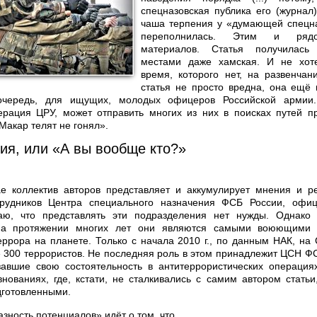
спецназовская публика его (журнал)
чаша терпения у «думающей спецна
переполнилась. Этим и ряд
материалов. Статья получилась
местами даже хамская. И не хот
время, которого нет, на развенча
статья не просто вредна, она ещё
очередь, для ищущих, молодых офицеров Российской армии. 
ерация ЦРУ, может отправить многих из них в поисках путей п
 Макар телят не гонял».
ия, или «А вы вообще кто?»
е коллектив авторов представляет и аккумулирует мнения и р
трудников Центра специального назначения ФСБ России, офи
аю, что представлять эти подразделения нет нужды. Однако
 на протяжении многих лет они являются самыми воюющими
ррора на планете. Только с начала 2010 г., по данным НАК, на
 300 террористов. Не последняя роль в этом принадлежит ЦСН ФС
азавшие свою состоятельность в антитеррористических операция
нованиях, где, кстати, не сталкивались с самим автором статьи,
дготовленными.
Разность потенциалов» идёт о том, что…