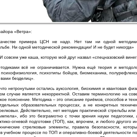
айора «Ветра»:
качестве примера ЦСН не надо. Нет там ни одной методики
ельбе. Ни одной методической рекомендации! И не будет никогда»
 И совсем уже каша, которую мой друг назвал «спецназовский винег
етодиками всё не ограничивается. Нужна ещё теория и методол
 психофизиология, психотипы бойцов, биомеханика, полурефлек
 вами безделиц».
 что нетронутыми остались ауксология, биохимия и квантовая физ
ом случае является некорректной. Оставим терминологию на сове
кое пояснение. Методика – это описание приёмов, способов и техн
тдельных образовательных процессах, а не конкретных техниче
релковых. Действительно, нет методик практической стрельбы или
пела», ибо это безграмотно с точки зрения науки педагогики, а
ктико-огневой подготовке (ТОП), как, впрочем, и любого другого и
ехнические стрелковые элементы, правила безопасности, которы
е в учебном процессе по ТОП и оперативно-боевой деятельности 