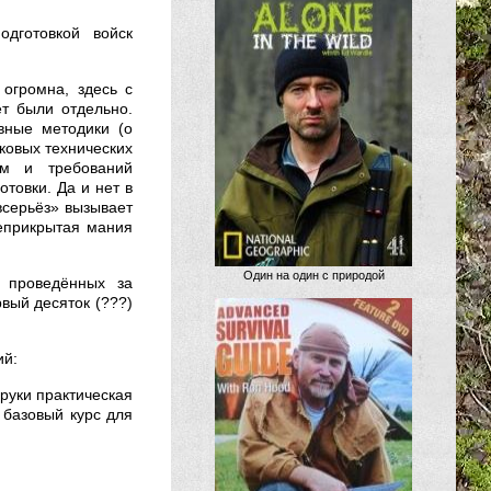
одготовкой войск
 огромна, здесь с
т были отдельно.
вные методики (о
лковых технических
ем и требований
товки. Да и нет в
всерьёз» вызывает
Неприкрытая мания
Один на один с природой
а проведённых за
вый десяток (???)
ий:
 руки практическая
 базовый курс для