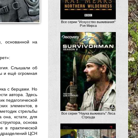
Все серии "Искусство выживания"
Рэя Мирса
, основанной на
рет»:
огия. Слышали об
сы и ещё огромная
ика с берцами. Но
сти автора. Здесь
ик педагогической
ских элементов, в
 методик стрельбы
Все серии "Наука выживать" Леса
 она, кстати, для
Строуда
нструктора, основа
е в практической
подразделений ЦСН