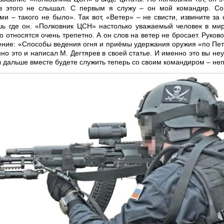
в этого не слышал. С первым я служу – он мой командир. Со
и – такого не было». Так вот, «Ветер» – не свисти, извините за
шь где он. «Полковник ЦСН» настолько уважаемый человек в мир
о относятся очень трепетно. А он слов на ветер не бросает. Руко
ение: «Способы ведения огня и приёмы удержания оружия «по Пе
но это и написал М. Дегтярев в своей статье. И именно это вы не
вы дальше вместе будете служить теперь со своим командиром – не