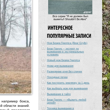
Все серии "Я не должен был
выжить/I Shouldn't Be Alive"
Нож Беара Гриллса (Bear Grylls)
Беар Гриллс – эксперт по
выживанию в экстремальных
условиях
Новый нож Беара Гриллса
Ножи для выживания
Разведение огня без спичек
Походные печки
Как построить землянку за 1 день
Как выбрать нож для выживания
Выживание в тайге
Беар Гриллс — «Выжить любой
 например бокса,
ценой»
й области знаний.
Техника выживания в