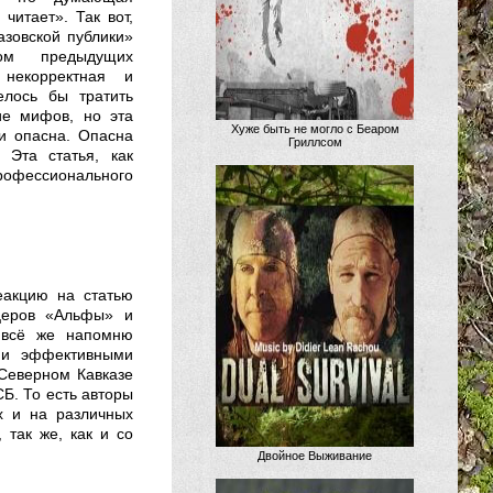
 читает». Так вот,
зовской публики»
ом предыдущих
 некорректная и
елось бы тратить
ние мифов, но эта
Хуже быть не могло с Беаром
 и опасна. Опасна
Гриллсом
Эта статья, как
рофессионального
еакцию на статью
церов «Альфы» и
 всё же напомню
 и эффективными
 Северном Кавказе
Б. То есть авторы
х и на различных
 так же, как и со
Двойное Выживание