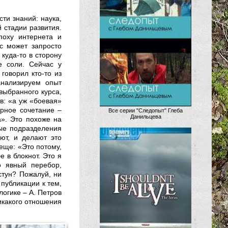
сти знаний: наука,
 стадии развития.
поху интернета и
ас может запросто
 куда-то в сторону
е соли. Сейчас у
говорил кто-то из
анализируем опыт
выбранного курса,
в: «а уж «боевая»
арное сочетание –
Все серии "Следопыт" Глеба
Данильцева
а». Это похоже на
ные подразделения
ют, и делают это
еще: «Это потому,
е в блокнот. Это я
о явный перебор,
стун? Пожалуй, ни
 публикации к тем,
логике – А. Петров
никакого отношения