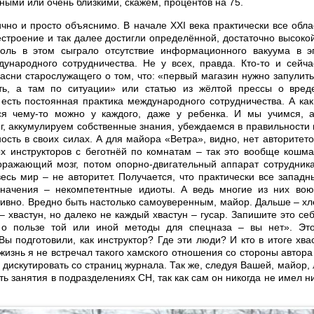
ными или очень близкими, скажем, процентов на 75.
ично и просто объяснимо. В начале XXI века практически все обла
естроение и так далее достигли определённой, достаточно высокой
ль в этом сыграло отсутствие информационного вакуума в э
ународного сотрудничества. Не у всех, правда. Кто-то и сейч
асни старослужащего о том, что: «первый магазин нужно запулить
сть, а там по ситуации» или статью из жёлтой прессы о вред
есть постоянная практика международного сотрудничества. А как 
ься чему-то можно у каждого, даже у ребенка. И мы учимся, 
г, аккумулируем собственные знания, убеждаемся в правильности 
ость в своих силах. А для майора «Ветра», видно, нет авторитето
х инструкторов с беготнёй по комнатам – так это вообще кошм
оражающий мозг, потом опорно-двигательный аппарат сотрудник
есь мир – не авторитет. Получается, что практически все запад
значения – некомпетентные идиоты. А ведь многие из них вою
тивно. Вредно быть настолько самоуверенным, майор. Дальше – хл
– хвастун, но далеко не каждый хвастун – гусар. Запишите это себ
 о пользе той или иной методы для спецназа – вы нет». Эт
Вы подготовили, как инструктор? Где эти люди? И кто в итоге хва
жизнь я не встречал такого хамского отношения со стороны автора
 дискутировать со страниц журнала. Так же, следуя Вашей, майор, 
ь занятия в подразделениях СН, так как сам он никогда не имел 