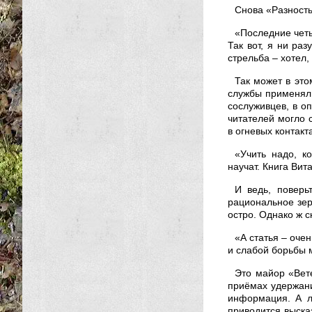
Снова «Разность
«Последние четы
Так вот, я ни раз
стрельба – хотел,
Так может в это
службы применял 
сослуживцев, в о
читателей могло 
в огневых контакт
«Учить надо, к
научат. Книга Ви
И ведь, поверь
рациональное зерн
остро. Однако ж с
«А статья – оче
и слабой борьбы м
Это майор «Вет
приёмах удержани
информация. А л
приводится выска