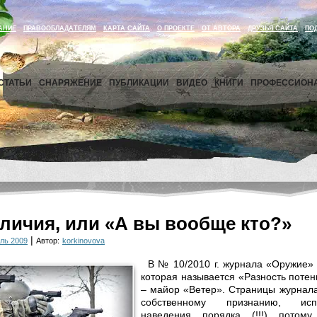
АНИЕ
ПРАВООБЛАДАТЕЛЯМ
КАРТА САЙТА
О ПРОЕКТЕ
ОТ АВТОРА
ДРУЗЬЯ САЙТА
ПО
СТАТЬИ
СНАРЯЖЕНИЕ
ПУБЛИКАЦИИ
ВИДЕО
КНИГИ
ПРОФЕССИОН
личия, или «А вы вообще кто?»
|
ль 2009
Автор:
korkinovova
В № 10/2010 г. журнала «Оружие» 
которая называется «Разность потен
– майор «Ветер». Страницы журнал
собственному признанию, ис
наведения порядка (!!!) потом