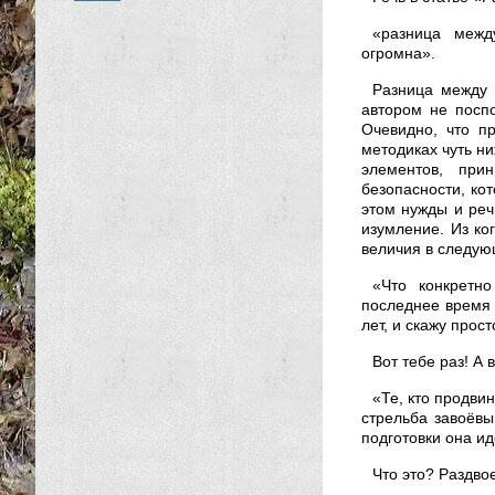
«разница межд
огромна».
Разница между 
автором не посп
Очевидно, что п
методиках чуть ни
элементов, при
безопасности, ко
этом нужды и реч
изумление. Из ко
величия в следую
«Что конкретн
последнее время 
лет, и скажу прост
Вот тебе раз! А 
«Те, кто продвин
стрельба завоёвы
подготовки она и
Что это? Раздво