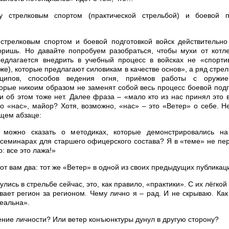
у стрелковым спортом (практической стрельбой) и боевой п
стрелковым спортом и боевой подготовкой войск действительно
оришь. Но давайте попробуем разобраться, чтобы мухи от котле
редлагается внедрить в учебный процесс в войсках не «спорти
же), которые предлагают силовикам в качестве основ», а ряд стре
нципов, способов ведения огня, приёмов работы с оружи
торые никоим образом не заменят собой весь процесс боевой подго
и об этом тоже нет. Далее фраза – «мало кто из нас принял это 
го «нас», майор? Хотя, возможно, «нас» – это «Ветер» о себе. 
щем абзаце:
о можно сказать о методиках, которые демонстрировались н
семинарах для старшего офицерского состава? Я в «теме» не пер
о: все это лажа!»
вот вам два: тот же «Ветер» в одной из своих предыдущих публикац
улись в стрельбе сейчас, это, как правило, «практики». С их лёгкой
вает регион за регионом. Чему лично я – рад. И не скрываю. Как
деальна».
ение личности? Или ветер конъюнктуры дунул в другую сторону?