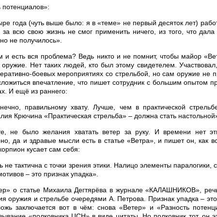
 потенциалов»:
ре года (чуть выше было: я в «теме» не первый десяток лет) рабо
у за всю свою жизнь не смог применить ничего, из того, что дал
 но не получилось».
м и есть вся проблема? Ведь никто и не помнит, чтобы майор «Ве
оружие. Нет таких людей, кто был этому свидетелем. Участвовал,
перативно-боевых мероприятиях со стрельбой, но сам оружие не п
сложиться впечатление, что пишет сотрудник с большим опытом 
ах. И ещё из раннего:
онечно, правильному хвату. Лучше, чем в практической стрельб
талия Крючина «Практическая стрельба» – должна стать настольной
те, не было желания хватать ветер за руку. И времени нет эт
о, да и здравые мысли есть в статье «Ветра», и пишет он, как в
корпион кусает сам себя:
нь не тактична с точки зрения этики. Налицо элементы паралогики,
отивов – это признак упадка».
ер» о статье Михаила Дегтярёва в журнале «КАЛАШНИКОВ», речь
я оружия и стрельбе очередями А. Петрова. Признак упадка – эт
ожь заключается вот в чём: снова «Ветер» и «Разность потенци
зывание «полковника ЦСН» в виде цитаты. Но полковник тот, он эт