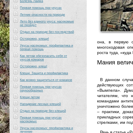
Болезнь Лайма
Первая помощь при укусах
Летние опасности на природе
Лето без единого укуса: насекомые
не пройдут
Отдых на природе без последствий
Осторожно, клещи!
она, в первую 
Укусы насекомых: профилактика и
многоходовая оп
первая помощь
роста туда, «куда
Как летом обезопасить себя от
укусов комаров
Мания велич
Осторожно, клещ!
Клещи. Защита и профилактика
В данном случа
Как можно защититься от комаров
действующих со
Первая помощь при укусах
«Вымпела». Дум
паукообразных
читателям, что
Клещи летом
командами антите
Нападение лесных клещей
уничтожено более
Отдых на природе без клещей
– практики, док
прикладных сорев
Первая помощь при укусах
насекомых
стрелками, им по
Укусы насекомых: профилактика и
лечение
Речь в статье «