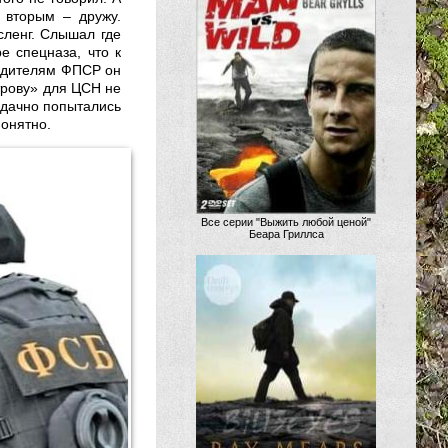
 вторым – дружу.
 сленг. Слышал где
е спецназа, что к
водителям ФПСР он
трову» для ЦСН не
удачно попытались
понятно.
Все серии "Выжить любой ценой"
Беара Гриллса