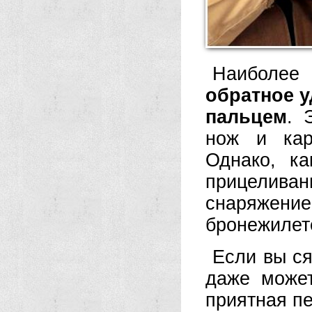
Наиболе
обратное 
пальцем
. 
нож и кар
Однако, к
прицелив
снаряжение.
бронежилете
Если вы ся
даже может
приятная пе