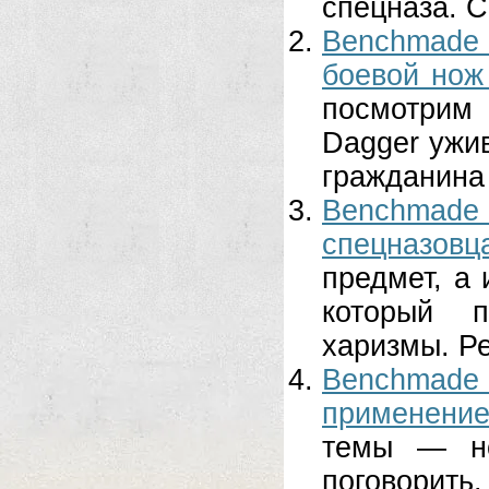
спецназа. С
Benchmade
боевой нож
посмотр
Dagger ужи
гражданина
Benchmade 
спецназовц
предмет, а
который п
харизмы. Реч
Benchmade
применени
темы — но
поговорить.