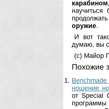
карабином
научиться 
продолжать
оружие
.
И вот так
думаю, вы 
(c) Майор 
Похожие з
Benchmade
ношение н
от Special
программ