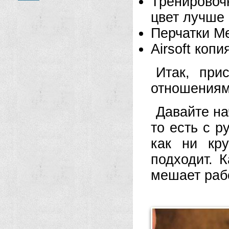
Тренировоч
цвет лучше 
Перчатки M
Airsoft коп
Итак, при
отношениям
Давайте н
то есть с р
как ни кр
подходит. 
мешает раб