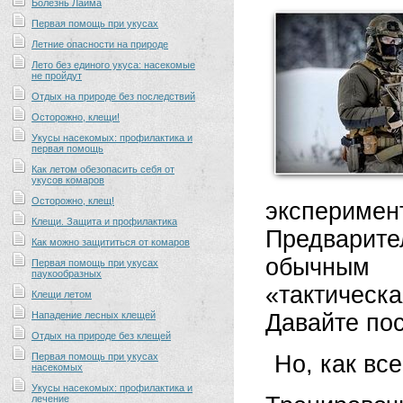
Болезнь Лайма
Первая помощь при укусах
Летние опасности на природе
Лето без единого укуса: насекомые
не пройдут
Отдых на природе без последствий
Осторожно, клещи!
Укусы насекомых: профилактика и
первая помощь
Как летом обезопасить себя от
укусов комаров
Осторожно, клещ!
эксперимен
Клещи. Защита и профилактика
Предварит
Как можно защититься от комаров
обычным 
Первая помощь при укусах
паукообразных
«тактичес
Клещи летом
Нападение лесных клещей
Давайте по
Отдых на природе без клещей
Первая помощь при укусах
Но, как вс
насекомых
Укусы насекомых: профилактика и
лечение