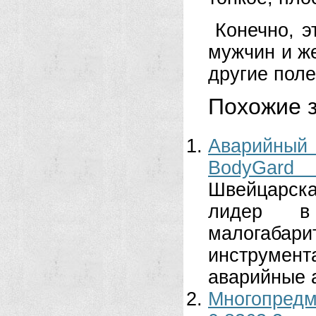
Конечно, э
мужчин и же
другие пол
Похожие з
Аварийный
BodyGard 
Швейцарск
лидер в 
малогаб
инструмент
аварийные 
Многопредм