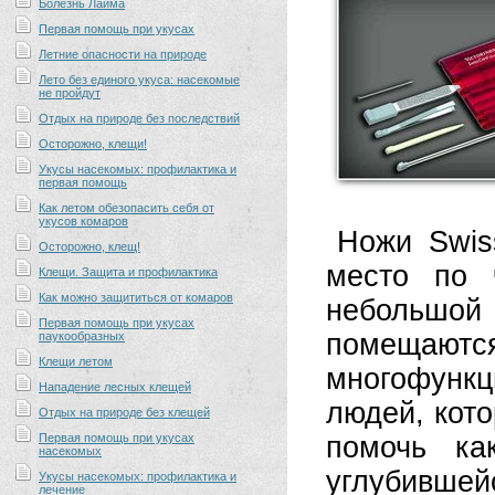
Болезнь Лайма
Первая помощь при укусах
Летние опасности на природе
Лето без единого укуса: насекомые
не пройдут
Отдых на природе без последствий
Осторожно, клещи!
Укусы насекомых: профилактика и
первая помощь
Как летом обезопасить себя от
укусов комаров
Ножи Swis
Осторожно, клещ!
место по 
Клещи. Защита и профилактика
Как можно защититься от комаров
небольшо
Первая помощь при укусах
помещают
паукообразных
Клещи летом
многофунк
Нападение лесных клещей
людей, кот
Отдых на природе без клещей
Первая помощь при укусах
помочь ка
насекомых
углубивше
Укусы насекомых: профилактика и
лечение