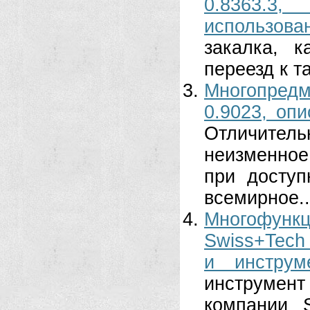
0.8363.3
использова
закалка, 
переезд к т
Многопредм
0.9023, опи
Отличитель
неизменное
при доступ
всемирное..
Многофун
Swiss+Tech 
и инструм
инструмен
компании S