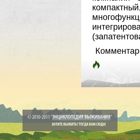
компак
многофун
интегри
(запатентов
Комментар