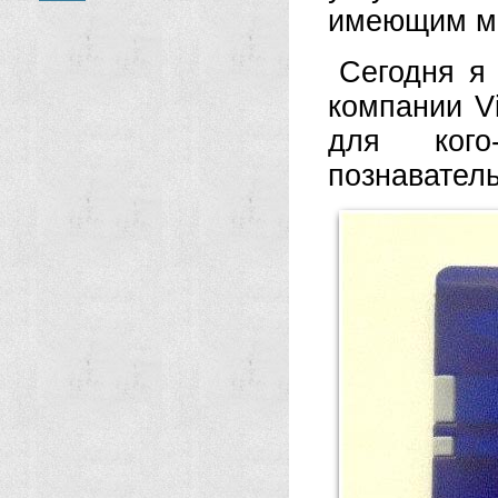
имеющим мн
Сегодня я 
компании Vi
для ког
познавател