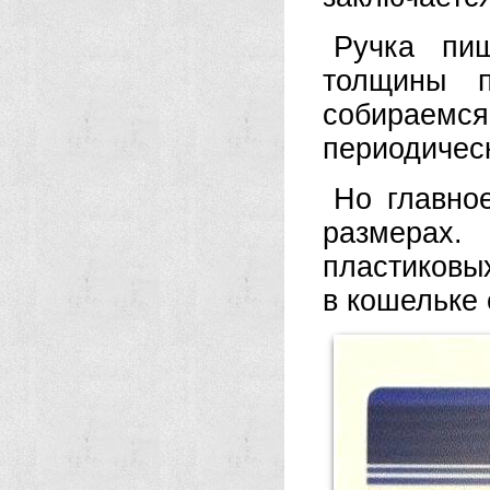
Ручка пиш
толщины 
собираем
периодическ
Но главно
размерах
пластиковы
в кошельке 