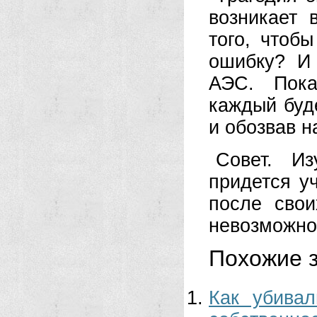
возникает 
того, чтоб
ошибку? И 
АЭС. Пока
каждый буд
и обозвав н
Совет. И
придется у
после сво
невозможн
Похожие з
Как убивал