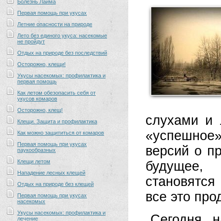
Болезнь Лайма
Первая помощь при укусах
Летние опасности на природе
Лето без единого укуса: насекомые
не пройдут
Отдых на природе без последствий
Осторожно, клещи!
Укусы насекомых: профилактика и
первая помощь
Как летом обезопасить себя от
укусов комаров
Осторожно, клещ!
слухами и
Клещи. Защита и профилактика
«успешное
Как можно защититься от комаров
Первая помощь при укусах
версий о пр
паукообразных
Клещи летом
будущее,
Нападение лесных клещей
становятся
Отдых на природе без клещей
все это про
Первая помощь при укусах
насекомых
Укусы насекомых: профилактика и
Сегодня н
лечение