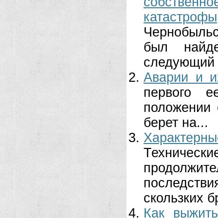
собствен
катастрофы
Чернобыльс
был найд
следующий 
Аварии и и
первого е
положении 
берет на...
Характер
Техническ
продолжит
последстви
скользких бр
Как выжит