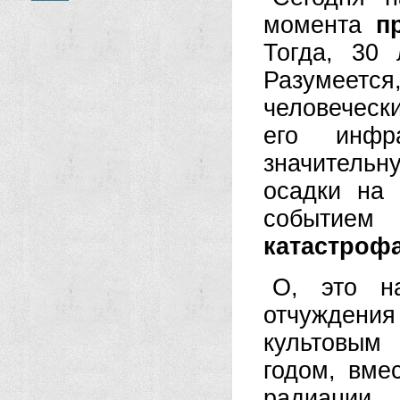
момента
п
Тогда, 30
Разумеетс
человеческ
его инфра
значительн
осадки на
событием
катастроф
О, это н
отчуждени
культовым
годом, вме
радиации