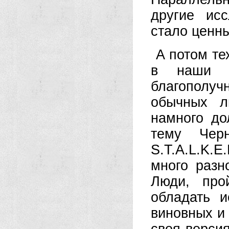
другие ис
стало ценн
А потом те
в наши д
благополу
обычных л
намного до
тему Чер
S.T.A.L.K.
много разн
Люди, про
обладать и
виновных и 