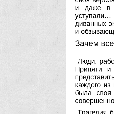
своя верси
и даже в 
уступали…
диванных э
и обзывающ
Зачем все
Люди, раб
Припяти и
представит
каждого из 
была своя
совершенно
Трагедия б