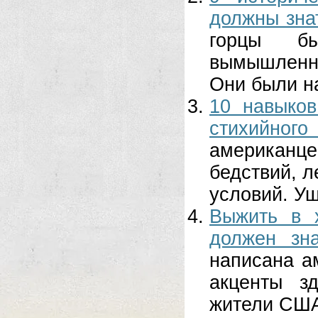
должны зна
горцы б
вымышленн
Они были н
10 навыков
стихийного
американц
бедствий, 
условий. Ущ
Выжить в 
должен зн
написана а
акценты з
жители США 