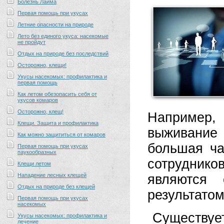
Болезнь Лайма
Первая помощь при укусах
Летние опасности на природе
Лето без единого укуса: насекомые
не пройдут
Отдых на природе без последствий
Осторожно, клещи!
Укусы насекомых: профилактика и
первая помощь
Как летом обезопасить себя от
укусов комаров
Осторожно, клещ!
Например,
Клещи. Защита и профилактика
выживание
Как можно защититься от комаров
большая ча
Первая помощь при укусах
паукообразных
сотрудник
Клещи летом
Нападение лесных клещей
являются 
Отдых на природе без клещей
результато
Первая помощь при укусах
насекомых
Существуе
Укусы насекомых: профилактика и
лечение