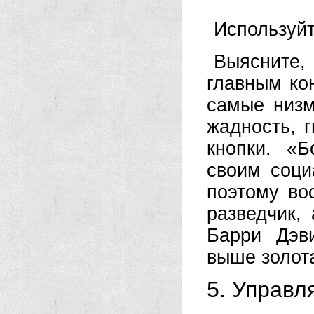
Используйт
Выясните
главным ко
самые низм
жадность, 
кнопки. «
своим соци
поэтому во
разведчик,
Барри Дэв
выше золот
5. Управл