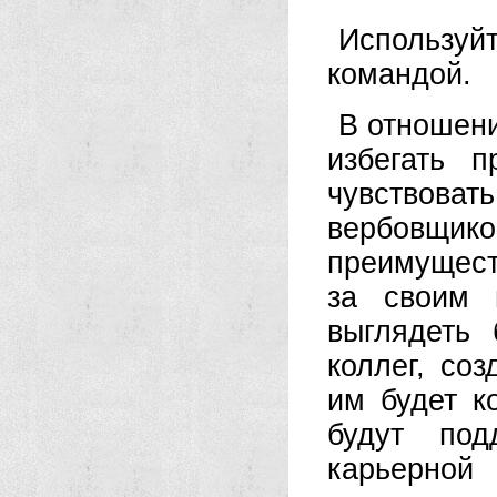
Используйт
командой.
В отношен
избегать 
чувствова
вербовщик
преимущест
за своим 
выглядеть
коллег, со
им будет к
будут под
карьерной