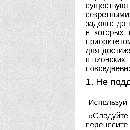
существую
секретным
задолго до
в которых 
приоритетом
для достиж
шпионских
повседневно
1. Не под
Используйт
«Следуйте
перенесите 