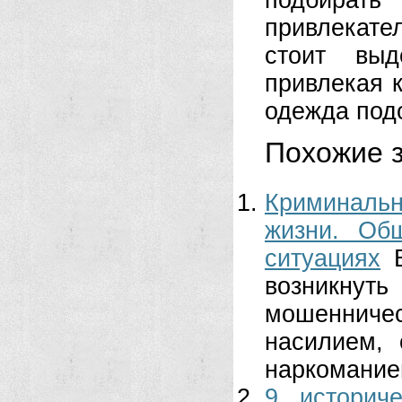
подбирать
привлекат
стоит выд
привлекая 
одежда под
Похожие з
Криминальн
жизни. Об
ситуациях
возникнут
мошенниче
насилием,
наркоманией
9 историч