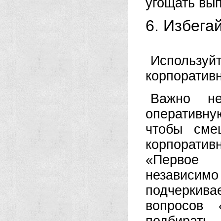
угощать вып
6. Избега
Используйт
корпоратив
Важно не
оперативну
чтобы сме
корпорати
«Первое 
независимо 
подчеркив
вопросов 