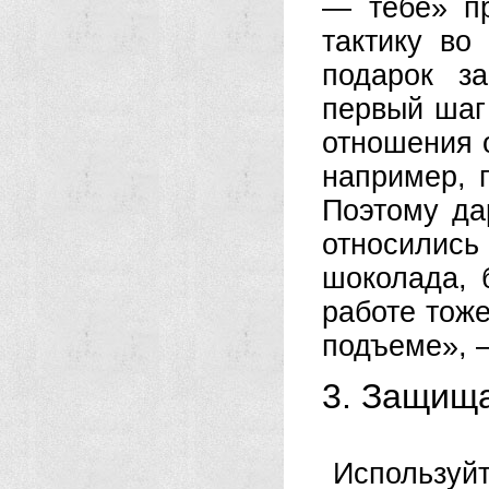
— тебе» пр
тактику во
подарок за
первый шаг
отношения 
например, 
Поэтому да
относилис
шоколада, 
работе тоже
подъеме», 
3. Защищ
Используйт