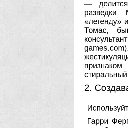
— делится
разведки 
«легенду» 
Томас, бы
консульт
games.co
жестикуля
признаком
стиральный
2. Создав
Используйт
Гарри Фер