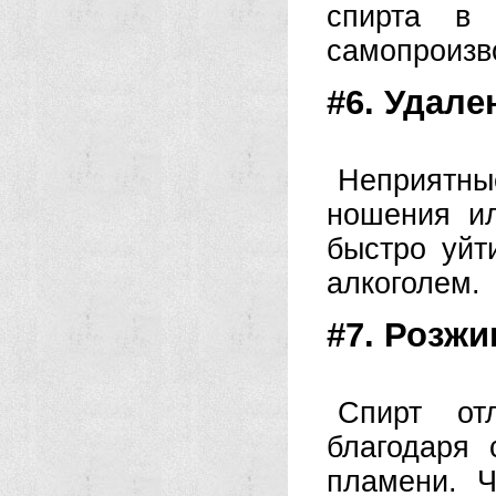
спирта в 
самопроизв
#6. Удале
Неприятны
ношения ил
быстро уйт
алкоголем.
#7. Розжи
Спирт от
благодаря 
пламени. Ч