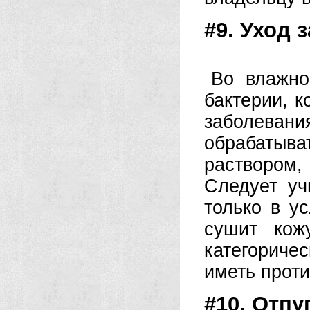
#9. Уход 
Во влажно
бактерии, 
заболеван
обрабатыва
раствором
Следует уч
только в у
сушит кож
категориче
иметь прот
#10. Отп