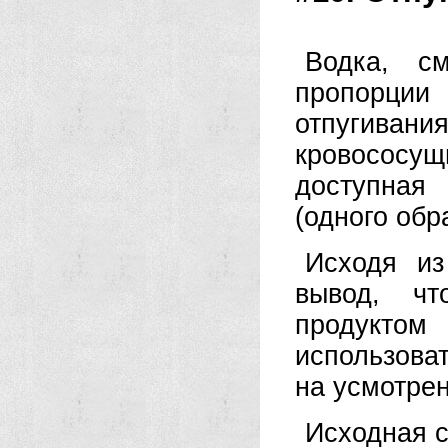
Водка, с
пропорции
отпугива
кровососу
доступная
(одного обр
Исходя из
вывод, чт
продуктом
использова
на усмотрен
Исходная ст