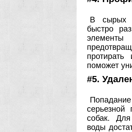
В сырых 
быстро ра
элемент
предотвра
протирать
поможет уни
#5. Удале
Попадани
серьезной
собак. Для
воды достат