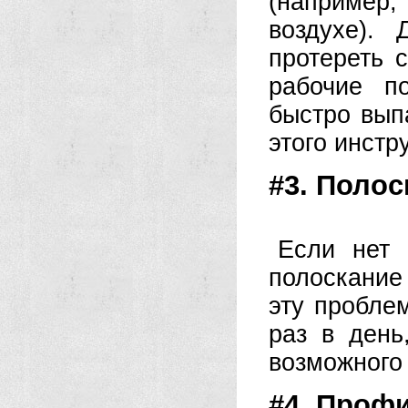
(например
воздухе).
протереть 
рабочие п
быстро вып
этого инстр
#3. Полос
Если нет 
полоскание
эту пробле
раз в день
возможного 
#4. Проф