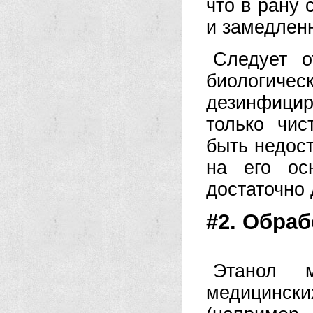
что в рану 
и замедлен
Следует о
биологи
дезинфицир
только чис
быть недос
на его ос
достаточно 
#2. Обра
Этанол м
медицинск