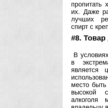
пропитать 
их. Даже р
лучших ре
спирт с кре
#8. Товар
В условия
в экстрем
является 
использова
место быть
высокой с
алкоголя 
владельцу в