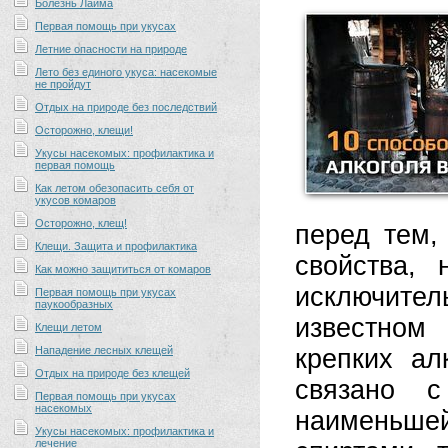
Болезнь Лайма
Первая помощь при укусах
Летние опасности на природе
Лето без единого укуса: насекомые
не пройдут
Отдых на природе без последствий
Осторожно, клещи!
Укусы насекомых: профилактика и
первая помощь
Как летом обезопасить себя от
укусов комаров
Осторожно, клещ!
перед тем,
Клещи. Защита и профилактика
свойства, 
Как можно защититься от комаров
исключите
Первая помощь при укусах
паукообразных
известном
Клещи летом
Нападение лесных клещей
крепких ал
Отдых на природе без клещей
связано с
Первая помощь при укусах
насекомых
наименьшей
Укусы насекомых: профилактика и
лечение