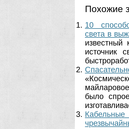
Похожие з
10 способ
света в вы
известный 
источник с
быстрорабо
Спасательн
«Космичес
майларовое
было спро
изготавливае
Кабельные
чрезвычайн