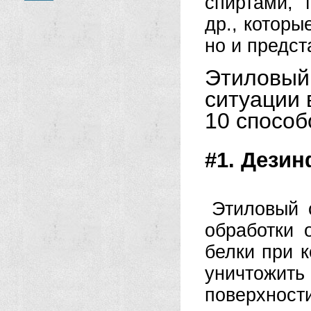
спиртами, 
др., которы
но и предст
Этиловы
ситуации 
10 способ
#1. Дези
Этиловый 
обработки 
белки при к
уничтожит
поверхност