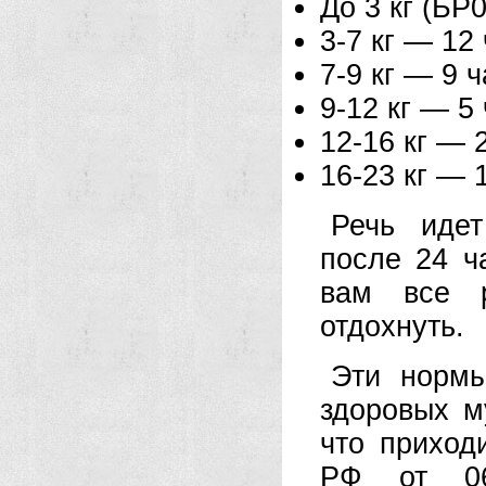
До 3 кг (БР
3-7 кг — 12
7-9 кг — 9 
9-12 кг — 5
12-16 кг — 
16-23 кг — 
Речь иде
после 24 ч
вам все р
отдохнуть.
Эти нормы
здоровых м
что приход
РФ от 06