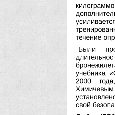
килогра
дополнител
усиливает
тренирован
течение оп
Были про
длительно
бронежилет
учебника «
2000 года
Химичевым 
установлено
свой безоп