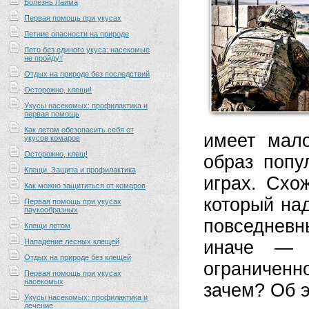
Болезнь Лайма
Первая помощь при укусах
Летние опасности на природе
Лето без единого укуса: насекомые
не пройдут
Отдых на природе без последствий
Осторожно, клещи!
Укусы насекомых: профилактика и
первая помощь
Как летом обезопасить себя от
имеет мал
укусов комаров
Осторожно, клещ!
образ попу
Клещи. Защита и профилактика
играх. Схо
Как можно защититься от комаров
который на
Первая помощь при укусах
паукообразных
повседневн
Клещи летом
Нападение лесных клещей
иначе — р
Отдых на природе без клещей
ограниченн
Первая помощь при укусах
насекомых
зачем? Об э
Укусы насекомых: профилактика и
лечение