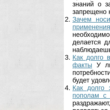
знаний о з
запрещено н
Зачем носи
применен
необходимос
делается д
наблюдаешь,
Как долго 
факты
У л
потребност
будет удовл
Как долго 
пополам с
раздражаю