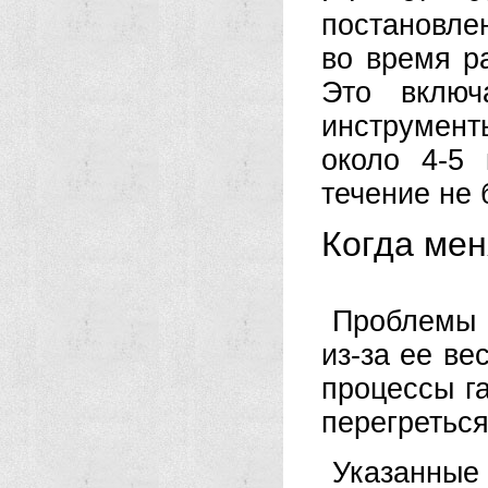
постановле
во время р
Это включ
инструмент
около 4-5
течение не 
Когда ме
Проблемы 
из-за ее ве
процессы г
перегреться
Указанны