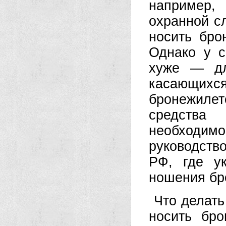
например,
охранной с
носить бро
Однако у с
хуже — дл
касающих
бронежиле
средства
необходим
руководств
РФ, где у
ношения бр
Что делать
носить бр