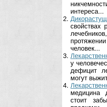
никчемно
интереса...
Дикорастущ
свойствах 
лечебников
протяжени
человек...
Лекарствен
у человече
дефицит ле
могут выжит
Лекарствен
медицина 
стоит заб