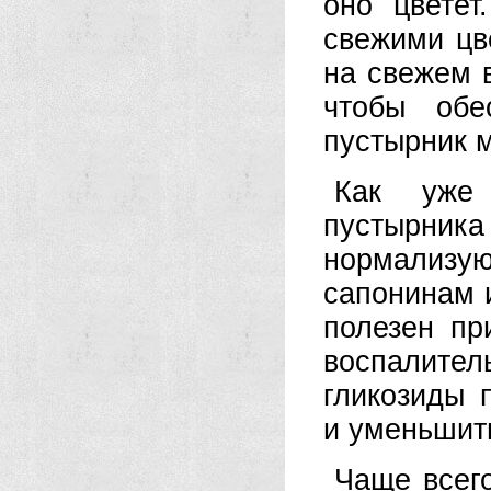
оно цветет
свежими цв
на свежем в
чтобы обе
пустырник м
Как уже 
пустырник
нормализу
сапонинам 
полезен пр
воспалите
гликозиды 
и уменьшит
Чаще всего