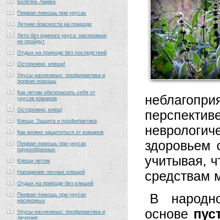
Болезнь Лайма
Первая помощь при укусах
Летние опасности на природе
Лето без единого укуса: насекомые
не пройдут
Отдых на природе без последствий
Осторожно, клещи!
Укусы насекомых: профилактика и
первая помощь
Как летом обезопасить себя от
неблагопри
укусов комаров
Осторожно, клещ!
перспекти
Клещи. Защита и профилактика
неврологи
Как можно защититься от комаров
здоровьем 
Первая помощь при укусах
паукообразных
учитывая, 
Клещи летом
Нападение лесных клещей
средствам 
Отдых на природе без клещей
Первая помощь при укусах
В народн
насекомых
основе
пус
Укусы насекомых: профилактика и
лечение