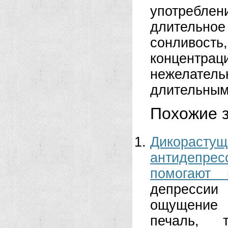
употреблен
длительное
сонливост
концентра
нежелатель
длительным
Похожие з
Дикорастущ
антидепре
помогают 
депрессии 
ощущение 
печаль, 