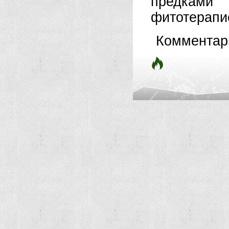
предками
фитотерапие
Комментар