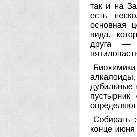
так и на З
есть неск
основная 
вида, кото
друга — 
пятилопаст
Биохимики
алкалоиды
дубильные 
пустырник
определяют 
Собирать 
конце июня 