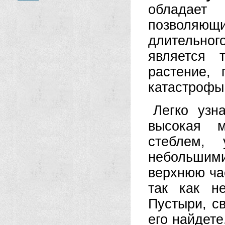
обладает
позволяю
длительног
является 
растение,
катастрофы
Легко узн
высокая м
стеблем,
небольши
верхнюю час
так как н
Пустыри, с
его найдете