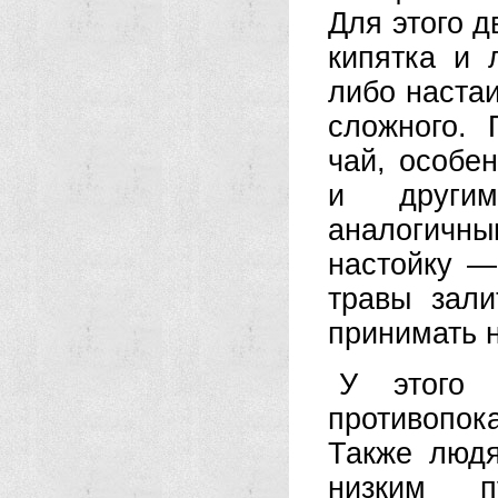
Для этого д
кипятка и 
либо наста
сложного. 
чай, особе
и другим
аналогичны
настойку —
травы зал
принимать н
У этого 
противопо
Также люд
низким п