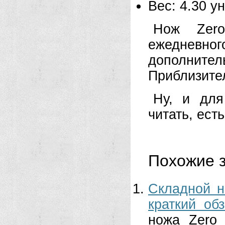
Вес: 4.30 у
Нож Zero
ежеднев
дополни
Приблизите
Ну, и для
читать, ест
Похожие з
Складной н
краткий обз
ножа Zero 