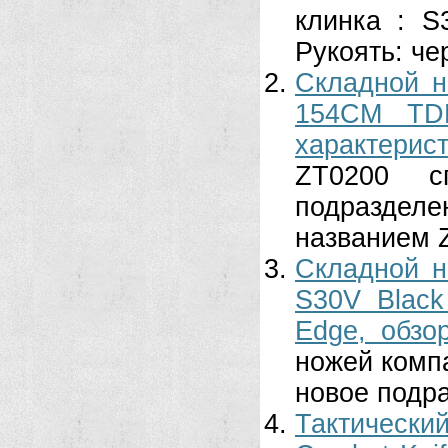
клинка : S
Рукоять: че
Складной н
154CM TDL
характерист
ZT0200 с
подразделен
названием Z
Складной н
S30V Black
Edge, обзор
ножей компа
новое подра
Тактически