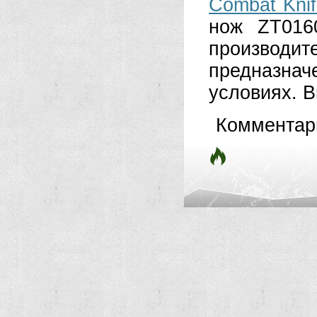
Combat Knif
нож ZT016
производ
предназна
условиях. В
Комментар