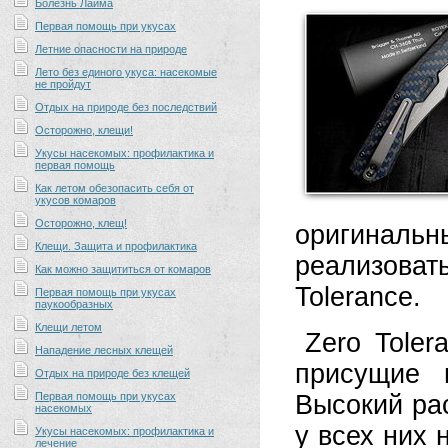
Болезнь Лайма
Первая помощь при укусах
Летние опасности на природе
Лето без единого укуса: насекомые
не пройдут
Отдых на природе без последствий
Осторожно, клещи!
Укусы насекомых: профилактика и
первая помощь
Как летом обезопасить себя от
укусов комаров
Осторожно, клещ!
оригиналь
Клещи. Защита и профилактика
реализова
Как можно защититься от комаров
Tolerance.
Первая помощь при укусах
паукообразных
Клещи летом
Zero Toler
Нападение лесных клещей
присущие 
Отдых на природе без клещей
Первая помощь при укусах
Высокий ра
насекомых
у всех них
Укусы насекомых: профилактика и
лечение