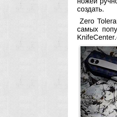
ножей ручн
создать.
Zero Toler
самых поп
KnifeCenter