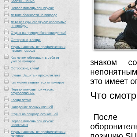
Болезнь Лайма
Первая помощь при укусах
Летние опасности на природе
Лето без единого укуса: насекомые
не пройдут
Отдых на природе без последствий
Осторожно, клещи!
Укусы насекомых: профилактика и
первая помощь
Как летом обезопасить себя от
знаком со
укусов комаров
Осторожно, клещ!
непонятным
Клещи. Защита и профилактика
это имеет о
Как можно защититься от комаров
Первая помощь при укусах
Что смотр
паукообразных
Клещи летом
Нападение лесных клещей
Отдых на природе без клещей
После в
Первая помощь при укусах
обороните
насекомых
Укусы насекомых: профилактика и
позицию SU
лечение