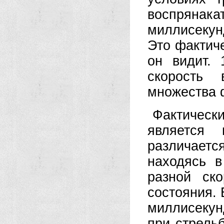
воспряна
миллисекунд
Это фактиче
он видит. 
скорость
множества 
Фактически
является 
различается
находясь в
разной ск
состояния. 
миллисекун
при стрельб