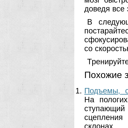
мозг быстр
доведя все 
В следующ
постарайте
сфокусирова
со скорость
Тренируйте
Похожие з
Подъемы, с
На пологих
ступающий
сцепления
склонах...