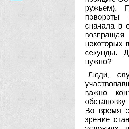
ружьем). 
повороты 
сначала в 
возвраща
некоторых 
секунды. 
нужно?
Люди, сл
участвовав
важно кон
обстановку 
Во время с
зрение ста
условиях т