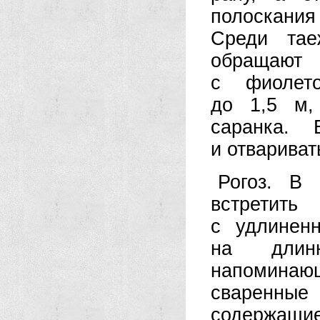
полоскания
Среди тае
обращаю
с фиолет
до 1,5 м,
саранка.
и отвариват
Рогоз. В 
встретит
с удлинен
на длинн
напомина
сваренные
содержащи