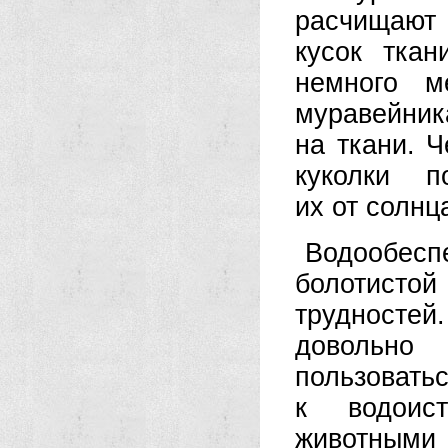
расчищают
кусок тка
немного м
муравейни
на ткани. 
куколки п
их от солнц
Водообес
болотисто
трудностей.
довольно
пользовать
к водоис
животным