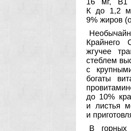
16 мг, В1
К до 1,2 м
9% жиров (о
Необычай
Крайнего 
жгучее тр
стеблем вы
с крупным
богаты ви
провита
до 10% кра
и листья м
и приготовл
В горных