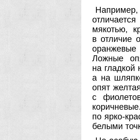
Например
отличается
мякотью, 
в отличие 
оранжевые 
Ложные оп
на гладкой 
а на шляпк
опят желтая
с фиолето
коричневы
по ярко-кр
белыми точ