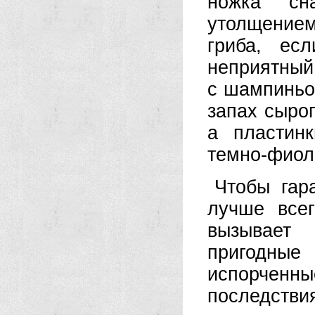
ножка сн
утолщение
гриба, ес
неприятны
с шампиньон
запах сыро
а пластин
темно-фиол
Чтобы гар
лучше всег
вызывает
пригодные
испорченн
последствия