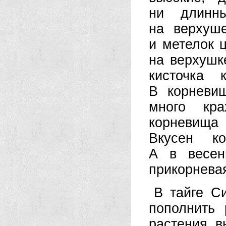
ни длинны
на верхуше
и метелок ц
на верхушк
кисточка 
В корневи
много кр
корневища
Вкусен к
А в весен
прикорневая
В тайге С
пополнить 
растения в