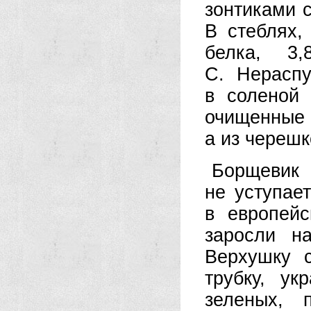
зонтиками с
В стеблях,
белка, 3
С. Нераспу
в соленой 
очищенные
а из черешк
Борщевик
не уступае
в европейс
заросли н
Верхушку 
трубку, ук
зеленых, 