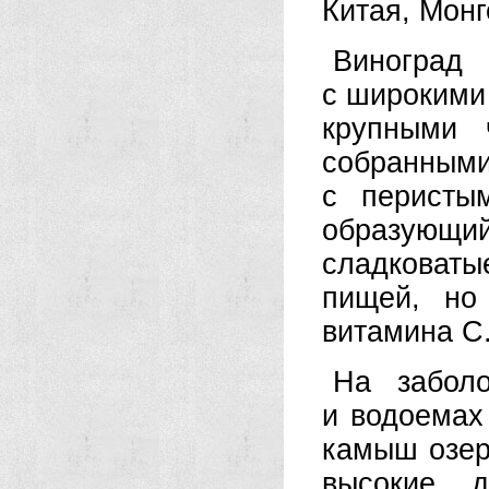
Китая, Монг
Виноград
с широкими
крупными 
собранными
с перисты
образующи
сладковаты
пищей, но
витамина С
На заболо
и водоемах
камыш озерн
высокие, 