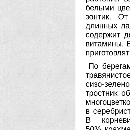
белыми цве
зонтик. О
длинных ла
содержит д
витамины. Е
приготовлят
По берегам
травянист
сизо-зеле
тростник о
многоцве
в серебрис
В корнев
50% крахма