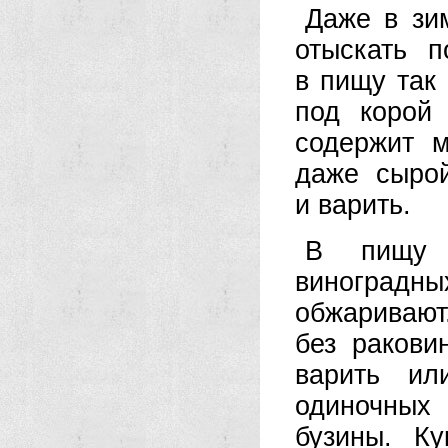
Даже в зи
отыскать п
в пищу так
под корой
содержит 
даже сырой
и варить.
В пищу 
виноградны
обжаривают
без ракови
варить ил
одиночных
бузины. К