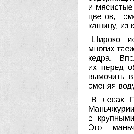
и мясистые
цветов, с
кашицу, из
Широко и
многих тае
кедра. Вп
их перед о
вымочить в
сменяя воду
В лесах П
Маньчжурии
с крупными
Это мань