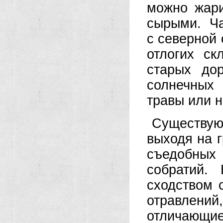
можно жари
сырыми. Ч
с северной 
отлогих ск
старых до
солнечных 
травы или н
Существуют
выходя на г
съедобны
собратий.
сходством 
отравлени
отличающие 