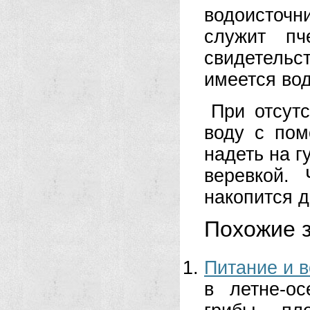
водоисточни
служит пч
свидетельс
имеется вод
При отсут
воду с пом
надеть на г
веревкой.
накопится д
Похожие з
Питание и в
в летне-о