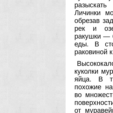
разыскать
Личинки мо
обрезав за
рек и озе
ракушки — 
еды. В ст
раковиной к
Высокока
куколки мур
яйца. В т
похожие на
во множест
поверхно
от муравей