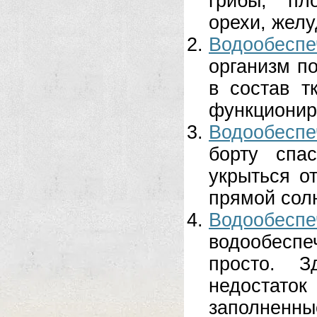
грибы, пл
орехи, желу
Водообеспе
организм по
в состав т
функционир
Водообеспе
борту спа
укрыться о
прямой солн
Водообе
водообеспе
просто. З
недостато
заполненные