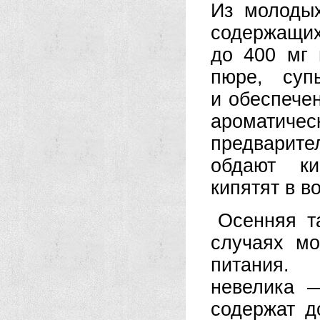
Из молодых
содержащ
до 400 мг 
пюре, суп
и обеспече
ароматич
предварите
обдают ки
кипятят в в
Осенняя т
случаях мо
питания.
невелика 
содержат д