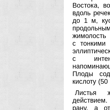
Востока, в
вдоль речек
до 1 м, ку
продольным
жимолость 
с тонкими
эллипти
с интен
напоминающ
Плоды сод
кислоту (50 
Листья ж
действием
рану, а о