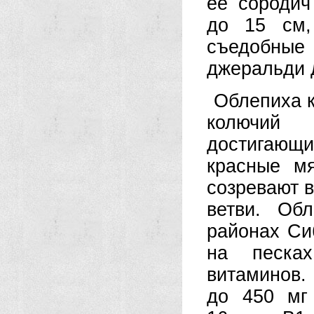
ее сородич
до 15 см,
съедобные
джеральди 
Облепиха 
колючий 
достигающи
красные м
созревают в
ветви. Об
районах Сиб
на песка
витамин
до 450 мг