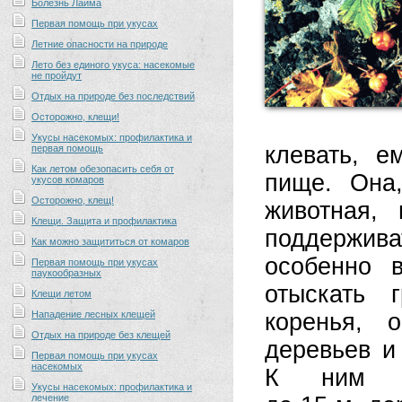
Болезнь Лайма
Первая помощь при укусах
Летние опасности на природе
Лето без единого укуса: насекомые
не пройдут
Отдых на природе без последствий
Осторожно, клещи!
Укусы насекомых: профилактика и
клевать, е
первая помощь
Как летом обезопасить себя от
пище. Она,
укусов комаров
Осторожно, клещ!
животная,
Клещи. Защита и профилактика
поддержив
Как можно защититься от комаров
особенно 
Первая помощь при укусах
паукообразных
отыскать 
Клещи летом
Нападение лесных клещей
коренья, о
Отдых на природе без клещей
деревьев и
Первая помощь при укусах
насекомых
К ним о
Укусы насекомых: профилактика и
лечение