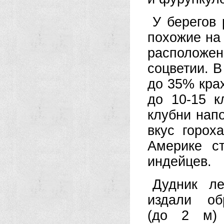
У берегов 
похожие на
расположе
соцветии. 
до 35% кра
до 10-15 к
клубни нап
вкус горох
Америке с
индейцев.
Дудник л
издали о
(до 2 м) 