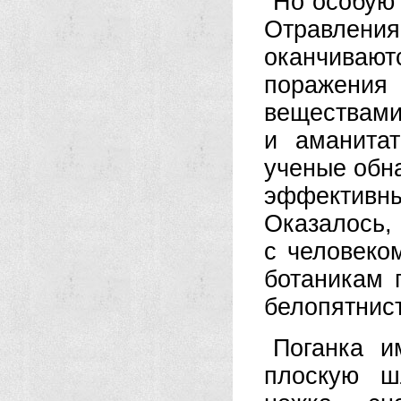
Но особую 
Отравлени
оканчиваю
поражен
вещест
и аманита
ученые обн
эффективн
Оказалось,
с человеко
ботаникам 
белопятнис
Поганка и
плоскую ш