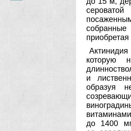
до 15 м, де
сероватой
посаженным
собранные
приобретая
Актинидия
которую 
длинноств
и листвен
образуя н
созревающи
виногради
витамина
до 1400 м