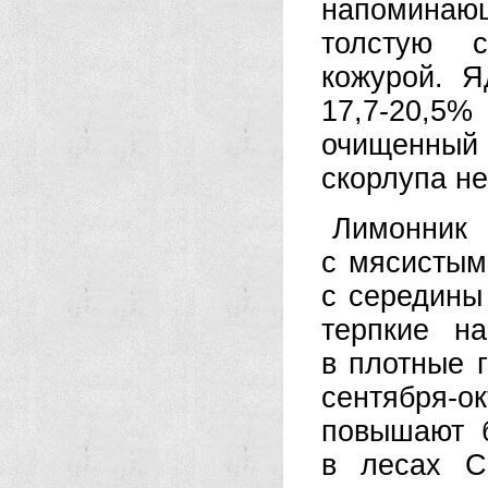
напоминающ
толстую с
кожурой. Я
17,7-20,5%
очищенный
скорлупа не
Лимонни
с мясистым
с середины
терпкие н
в плотные г
сентября-о
повышают б
в лесах С