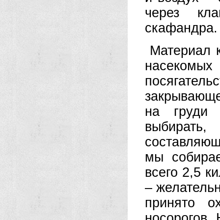
через кла
скафандра.
Материал 
насекомы
посягатель
закрывающе
на груди 
выбирать
составляющ
мы собирае
всего 2,5 к
– желатель
принято о
носорогов.