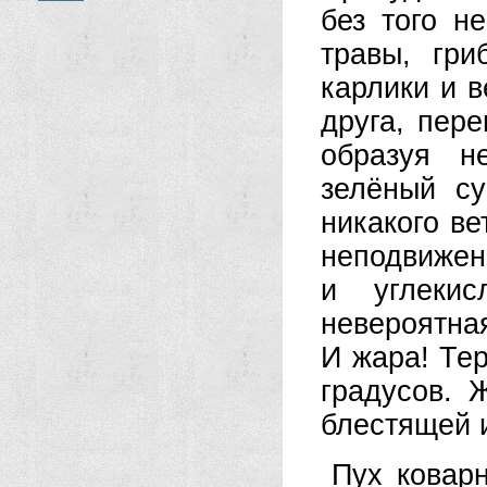
без того н
травы, гри
карлики и в
друга, пер
образуя н
зелёный су
никакого ве
неподвижен
и углекис
невероятна
И жара! Те
градусов. 
блестящей 
Пух ковар