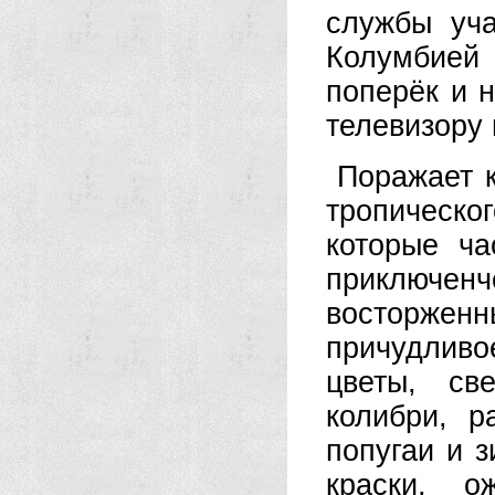
службы уч
Колумбией
поперёк и 
телевизору
Поражает 
тропическог
которые ча
приключенч
восторжен
причудлив
цветы, св
колибри, р
попугаи и 
краски, о