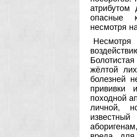
атрибутом 
опасные к
несмотря н
Несмотря
воздейств
Болотистая 
жёлтой ли
болезней н
прививки 
походной ап
личной, н
известный
аборигенам
вреда для