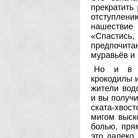
прекратить 
отступлен
нашестви
«Спастис
предпочи
муравьёв и 
Но и в в
крокодилы 
жители вод
и вы получи
ската-хвос
мигом выск
болью, пря
это далеко 