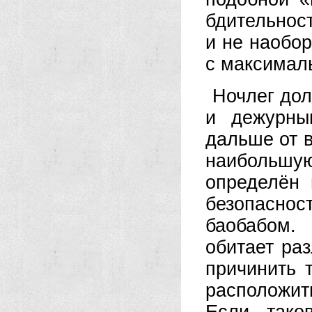
бдительност
и не наобор
с максимал
Ночлег дол
и дежурны
дальше от 
наибольшу
определён 
безопасно
баобабом.
обитает ра
причинить 
расположит