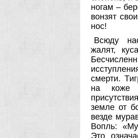
ногам – бер
вонзят свои
нос!
Всюду нас
жалят, кус
Бесчислен
исступлен
смерти. Тиг
на коже 
присутстви
земле от б
везде мура
Вопль: «Му
Это означ