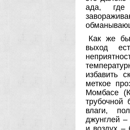
ада, где
заворажив
обманывающ
Как же бы
выход ес
неприят
температу
избавить с
меткое пр
Момбасе (К
трубочной 
влаги, по
джунглей – 
и воздух –