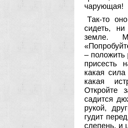
чарующая!
Так-то он
сидеть, ни
земле. М
«Попробуйт
– положить 
присесть 
какая сила
какая ист
Откройте 
садится дю
рукой, дру
гудит пере
слепень, и 