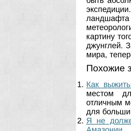
быть абсол
экспедици
ландшафта 
метеоролог
картину тог
джунглей. З
мира, тепер
Похожие з
Как выжить
местом д
отличным м
для большин
Я не долж
Амазонии