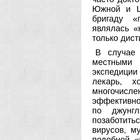
Южной и Ц
бригаду «
являлась «
только дис
В случае 
местными 
экспедици
лекарь, х
многочисл
эффективно
по джунгл
позаботит
вирусов, м
подобной «