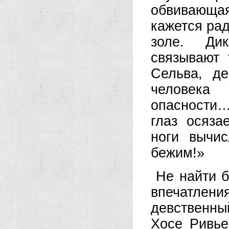
обвивающая
кажется ра
золе. Дик
связывают 
Сельва, де
человека
опасности…
глаз осяза
ноги вычис
бежим!»
Не найти б
впечатлен
девственны
Хосе Ривье