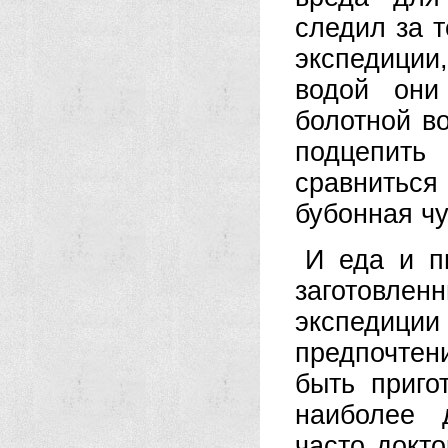
следил за т
экспедиции
водой они
болотной в
подцепить
сравниться
бубонная ч
И еда и п
заготовлен
экспедици
предпочтени
быть приго
наиболее 
часто докт