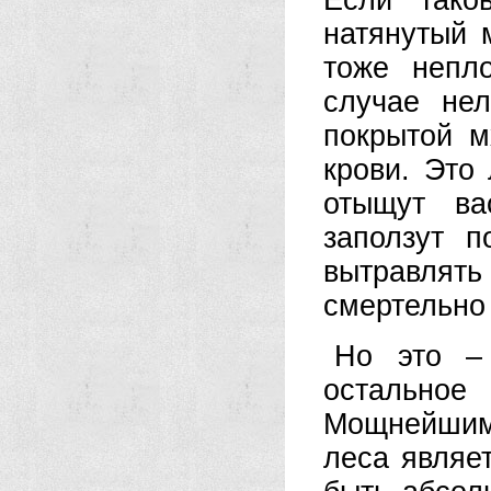
Если тако
натянутый 
тоже непл
случае нел
покрытой м
крови. Это
отыщут ва
заползут 
вытравлят
смертельно
Но это –
остально
Мощнейшим
леса являе