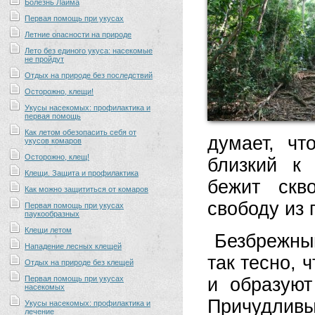
Болезнь Лайма
Первая помощь при укусах
Летние опасности на природе
Лето без единого укуса: насекомые
не пройдут
Отдых на природе без последствий
Осторожно, клещи!
Укусы насекомых: профилактика и
первая помощь
Как летом обезопасить себя от
думает, чт
укусов комаров
Осторожно, клещ!
близкий к
Клещи. Защита и профилактика
бежит скв
Как можно защититься от комаров
свободу из 
Первая помощь при укусах
паукообразных
Клещи летом
Безбрежны
Нападение лесных клещей
так тесно, 
Отдых на природе без клещей
Первая помощь при укусах
и образуют
насекомых
Причудливые
Укусы насекомых: профилактика и
лечение