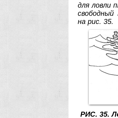
для лов­ли п
сво­бод­ный
на рис. 35
РИС. 35. 