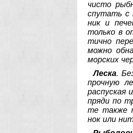
чис­то рыб­
спу­тать с 
ник и пе­че
толь­ко в от
тич­но пе­ре
мож­но об­н
мор­ских че­
Лес­ка
. Бе
проч­ную ле
рас­пус­кая 
пря­ди по тр
те так­же п
нок или нит