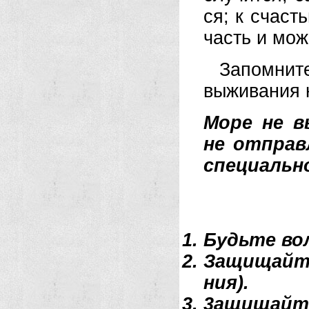
ся; к сча­сть
часть и мож
За­пом­ни­т
вы­жи­ва­ни
Мо­ре не вы
не от­прав­
спе­ци­аль­
Будь­те во­л
За­щи­щай­т
ния).
3ащищайте с