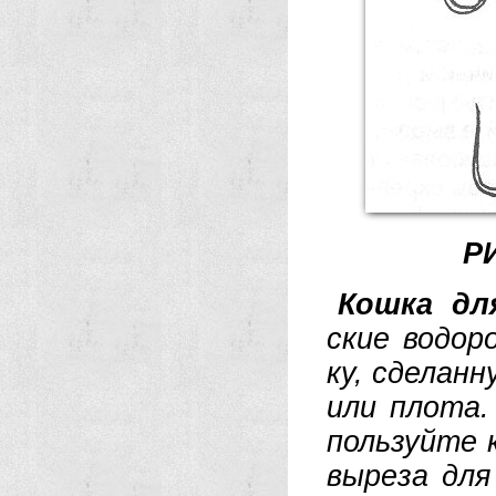
Р
Кош­ка для
ские во­до­ро
ку, сде­лан­н
или пло­та.
поль­зуй­те 
вы­ре­за для