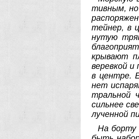
тив­ным, но
рас­по­ря­же
тей­нер, в ц
ну­тую тряп
бла­го­при­я
кры­ва­ют пл
ве­рев­кой и
в цен­тре. Е
нет ис­па­р
траль­ной ч
силь­нее све
лу­чен­ной п
На бор­ту с
быть на­бо­р