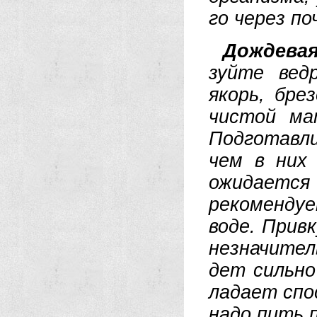
го че­рез по
До­ж­де­ва
зуй­те вед­
якорь, бре­з
чис­той ма­
Под­го­тав­л
чем в них в
ожи­да­ет­с
ре­ко­мен­ду
во­де. Прив­к
не­зна­чи­те
дет силь­но
ла­да­ет спо
на­до пить 