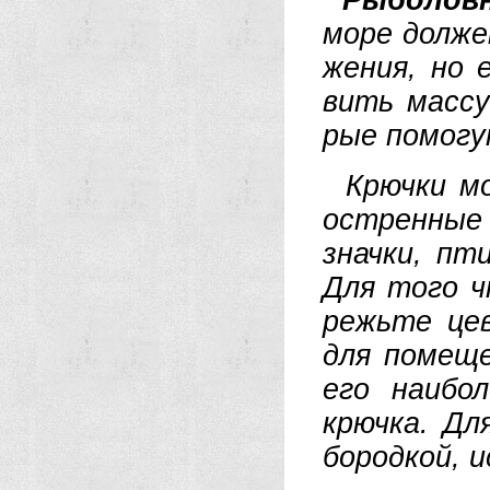
Ры­бо­лов
мо­ре дол­ж
же­ния, но 
вить мас­су 
рые по­мо­
Крюч­ки мож
ост­рен­ные
знач­ки, пти
Для то­го чт
режь­те це­
для по­ме­щ
его наи­бо­
крюч­ка. Дл
бо­род­кой, 