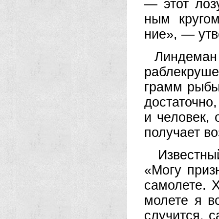
— этот ло­з
ным кру­гом»
ние», — ут­
Лин­де­ман 
раб­ле­кру­ше
грамм ры­бы
дос­та­точ­но
и че­ло­век,
по­лу­ча­ет 
Из­вест­ный
«Мо­гу при­з
са­мо­ле­те. 
мо­ле­те я в
слу­чит­ся, с