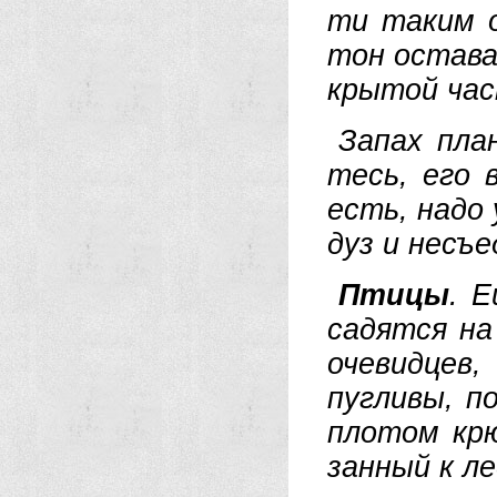
ти та­ким об
тон ос­та­ва
кры­той ча­
За­пах пла
тесь, его в
есть, на­до 
дуз и не­съе
Пти­цы
. Е
са­дят­ся н
оче­вид­цев,
пуг­ли­вы, п
пло­том крю­
зан­ный к ле