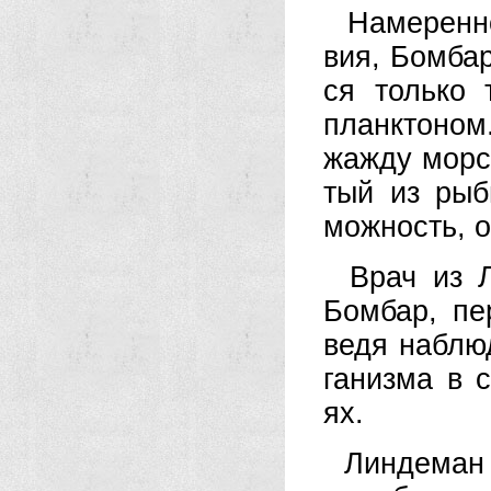
На­ме­рен­н
вия, Бом­бар 
ся толь­ко
планк­то­ном
жа­ж­ду мор­
тый из ры­бы
мож­ность, о
Врач из Ли
Бом­бар, пе­р
ве­дя на­блю­
га­низ­ма в 
ях.
Лин­де­ман 