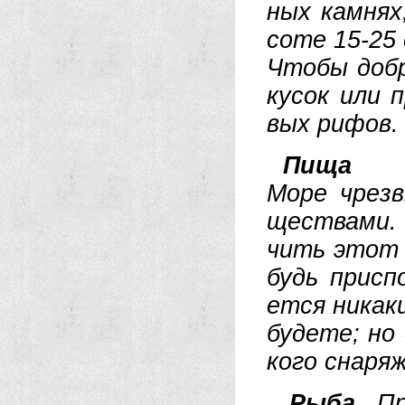
ных кам­нях,
со­те 15-25 
Что­бы до­б­
ку­сок или п
вых ри­фо
Пи­ща
Мо­ре чрез­в
ще­ст­ва­ми.
чить этот и
будь при­сп
ет­ся ни­ка­
бу­де­те; но
ко­го сна­ря­
Ры­ба
. Пр