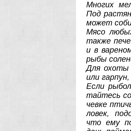
Мно­гих мел
Под рас­тя­
мо­жет со­би
Мя­со лю­бы
так­же пе­че
и в ва­ре­но
ры­бы со­ле­
Для охо­ты 
или гар­пун, 
Ес­ли ры­бо­
тай­тесь со­
чев­ке птич
ло­век, по­
что ему по­