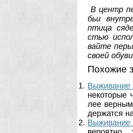
В центр пет
бьи внут­ре
пти­ца ся­д
стью ис­пол
вай­те пе­рь
сво­ей обу­в
Похожие з
Выживание 
не­ко­то­рые 
лее вер­ны­м
дер­жат­ся на
Выживание
вероятно,