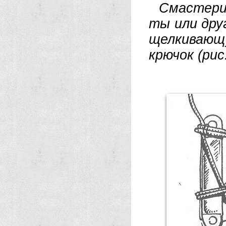
Сма­сте­ри­
ты или дру­г
щел­ки­ваю­
крю­чок (ри