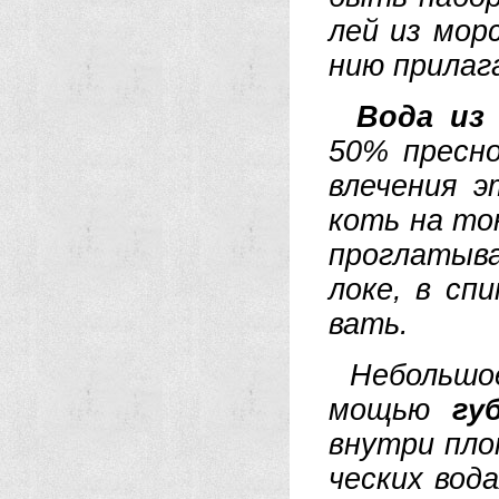
лей из мор­с
нию при­ла­
Во­да из
50% пре­сно
вле­че­ния 
коть на тон
про­гла­ты­в
ло­ке, в спи
вать.
Не­боль­шое
мо­щью
губ
внут­ри пло­
че­ских во­д