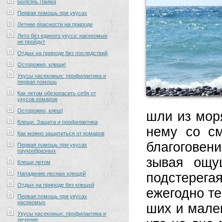
Болезнь Лайма
Первая помощь при укусах
Летние опасности на природе
Лето без единого укуса: насекомые
не пройдут
Отдых на природе без последствий
Осторожно, клещи!
Укусы насекомых: профилактика и
первая помощь
Как летом обезопасить себя от
укусов комаров
Осторожно, клещ!
шли из мо­ря
Клещи. Защита и профилактика
не­му со см
Как можно защититься от комаров
бла­го­го­ве­
Первая помощь при укусах
паукообразных
зы­вая ощу­щ
Клещи летом
Нападение лесных клещей
под­сте­ре­г
Отдых на природе без клещей
еже­год­но те
Первая помощь при укусах
насекомых
ших и ма­лен
Укусы насекомых: профилактика и
лечение