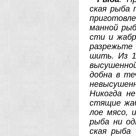
ская ры­ба п
при­го­тов­л
ман­ной ры­б
сти и жаб­р
раз­режь­те 
шить. Из 1 
вы­су­шен­н
доб­на в те­
не­вы­су­шен
Ни­ко­гда н
стя­щие жаб­
лое мя­со, 
ры­ба ни од
ская ры­ба 