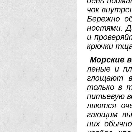
день пой­ма
чок внут­рен
Бе­реж­но об
но­стя­ми. Д
и про­ве­ряй
крюч­ки тща
Мор­ские в
ле­ные и пло
гло­ща­ют в
толь­ко в т
пить­е­вую в
ля­ют­ся оч
гаю­щим вы­
них обыч­но