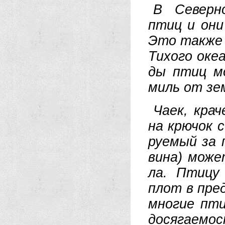
В Се­вер­н
птиц и они 
Это так­же п
Ти­хо­го оке
ды птиц мож
миль от зе
Ча­ек, кра­
на крю­чок с
руе­мый за п
ви­на) мо­ж
ла. Пти­цу 
плот в пре­д
мно­гие пти­
до­ся­гае­м