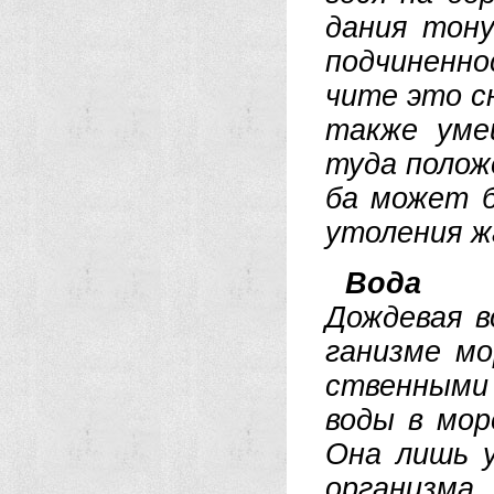
да­ния то­ну
под­чи­нен­н
чи­те это сн
так­же умей
ту­да по­ло­
ба мо­жет б
уто­ле­ния 
Во­да
До­ж­де­вая 
га­низ­ме м
ст­вен­ны­ми
во­ды в мо­р
Она лишь усу
ор­га­низ­ма,