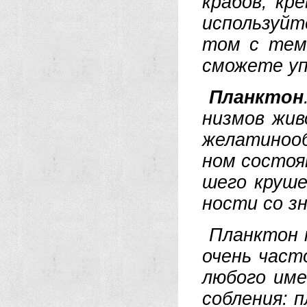
кра­бов, кре
ис­поль­зуй­
том с тем,
смо­же­те у
Планк­тон
низ­мов жи­во
же­ла­ти­но­о
ном со­стоя­
ше­го кру­ше
но­сти со зн
Планк­тон м
очень час­то
лю­бо­го име
соб­ле­ния: п