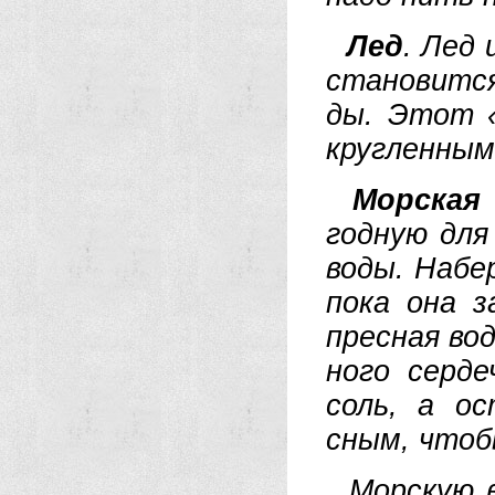
Лед
. Лед 
ста­но­вит­с
ды. Этот «с
круг­лен­ным
Мор­ская 
год­ную для
во­ды. На­бе­
по­ка она за
пре­сная во­
но­го сер­д
соль, а ос­
сным, что­б
Мор­скую во