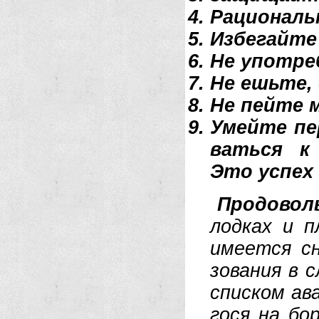
Ра­цио­наль
Из­бе­гай­т
Не упот­реб
Не ешь­те, 
Не пей­те м
Умей­те пе­
вать­ся к 
Это ус­пех 
Про­до­воль
лод­ках и п
име­ет­ся сн
зо­ва­ния в 
спи­ском ава­
го­ся на бор