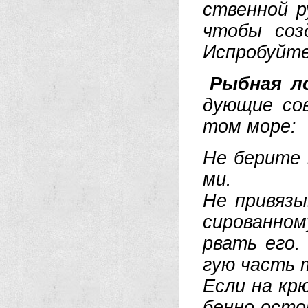
ст­вен­ной р
что­бы соз­д
Ис­про­буй­т
Рыб­ная ло
дую­щие со­
том мо­ре
Не бе­ри­те 
ми.
Не при­вя­зы
си­ро­ван­н
рвать его. Н
гую часть т
Ес­ли на крю
бен­но ос­то