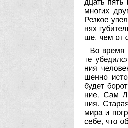
дцать пять г
мно­гих дру­г
Рез­кое уве­л
нях гу­би­те
ше, чем от о
Во вре­мя п
те убе­дил­с
ния че­ло­ве
шен­но ис­то
бу­дет бо­ро
ние. Сам Лин
ния. Ста­ра­
ми­ра и по­г
се­бе, что об