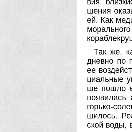
вия, близ­кие
ше­ния ока­з
ей. Как ме­ди
мо­раль­но­го
ко­раб­ле­кр
Так же, ка
днев­но по 
ее воз­дей­ст
ци­аль­ные у
ше по­шло ещ
поя­ви­лась 
горь­ко-со­ле
ши­лось. Ре­
ской во­ды, в