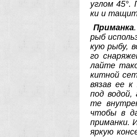
уг­лом 45°. 
ки и та­щи­
При­ман­ка
рыб ис­поль
кую ры­бу, в
го сна­ря­же
лай­те та­к
кит­ной сет­
вя­зав ее к
под во­дой,
те внут­ре
что­бы в да
при­ман­ки. 
яр­кую кон­с