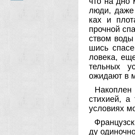
что на дно м
лю­ди, да­же
ках и пло­та
проч­ной спа­
ст­вом во­ды 
шись спа­се­
ло­ве­ка, еще
тель­ных ус
ожи­да­ют в м
На­ко­п­лен
сти­хи­ей, а
ус­ло­ви­ях м
Фран­цуз­ск
ду оди­ноч­но