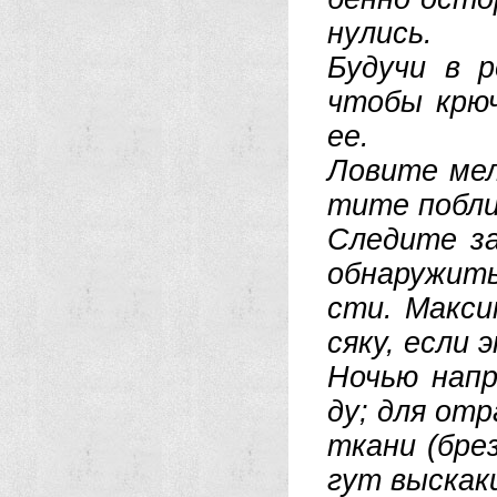
ну­лись.
Бу­ду­чи в р
что­бы крюч
ее.
Ло­ви­те мел
ти­те по­бли
Сле­ди­те за
об­на­ру­жит
сти. Мак­си­
ся­ку, ес­ли 
Но­чью на­пр
ду; для от­ра
тка­ни (бре­
гут вы­ска­к