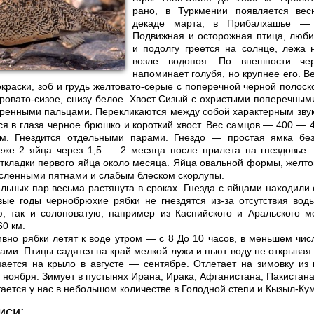
рано, в Туркмении появляется ве
декаде марта, в Прибалхашье —
Подвижная и осторожная птица, люби
и подолгу греется на солнце, лежа 
возле водопоя. По внешности че
напоминает голубя, но крупнее его. В
окраски, зоб и грудь желтовато-серые с поперечной черной полоск
ровато-сизое, снизу белое. Хвост Сизый с охристыми поперечным
еренными пальцами.
Перекликаются между собой характерным звук
ся в глаза черное брюшко и короткий хвост. Вес самцов — 400 — 4
м. Гнездится отдельными парами. Гнездо — простая ямка без
реже 2 яйца через 1,5 — 2 месяца после прилета на гнездовье.
откладки первого яйца около месяца. Яйца овальной формы, желто
исленными пятнами и слабым блеском скорлупы.
ельных пар весьма растянута в сроках. Гнезда с яйцами находили 
ые годы чернобрюхие рябки не гнездятся из-за отсутствия вод
ю, так и солоноватую, например из Каспийского и Аральского 
60 км.
вно рябки летят к воде утром — с 8 До 10 часов, в меньшем чис
ами. Птицы садятся на край мелкой лужи и пьют воду не открывая 
ается на крыло в августе — сентябре. Отлетает на зимовку из
 ноября. Зимует в пустынях Ирана, Ирака, Афганистана, Пакистана
тается у нас в небольшом количестве в Голодной степи и Кызыл-Ку
иси: