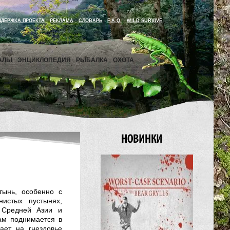
ДДЕРЖКА ПРОЕКТА
РЕКЛАМА
СЛОВАРЬ
F.A.Q.
WILD SURVIVE
АЛЫ
ЭНЦИКЛОПЕДИЯ
РЫБАЛКА
ОХОТА
тынь, особенно с
истых пустынях,
 Средней Азии и
ам поднимается в
ает на гнездовье