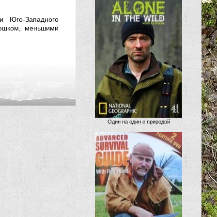
и Юго-Западного
рюшком, меньшими
Один на один с природой