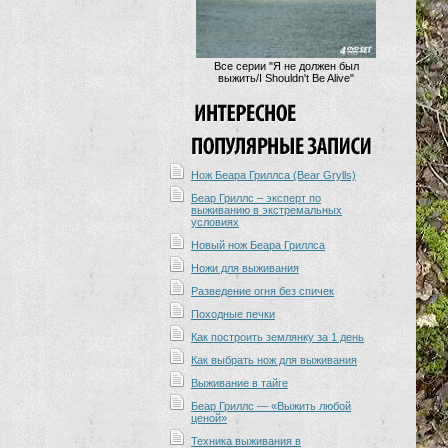
Все серии "Я не должен был
выжить/I Shouldn't Be Alive"
Нож Беара Гриллса (Bear Grylls)
Беар Гриллс – эксперт по
выживанию в экстремальных
условиях
Новый нож Беара Гриллса
Ножи для выживания
Разведение огня без спичек
Походные печки
Как построить землянку за 1 день
Как выбрать нож для выживания
Выживание в тайге
Беар Гриллс — «Выжить любой
ценой»
Техника выживания в