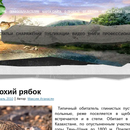
АНИЕ
ПРАВООБЛАДАТЕЛЯМ
КАРТА САЙТА
О ПРОЕКТЕ
ОТ АВТОРА
ДРУЗЬЯ САЙТА
ПО
СТАТЬИ
СНАРЯЖЕНИЕ
ПУБЛИКАЦИИ
ВИДЕО
КНИГИ
ПРОФЕССИОН
юхий рябок
|
раль 2010
Автор:
Максим Атанасян
Типичный обитатель глинистых пус
полынью, реже поселяется в щебн
встречается и в степи. Обитает в
Казахстане, по опустыненным участк
горы Тянь-Шаня до 1800 м. Прилет