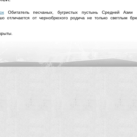
ок
Обитатель песчаных, бугристых пустынь Средней Азии 
ошо отличается от чернобрюхого родича не только светлым б
крыты.