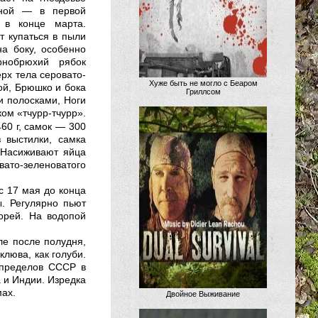
сной — в первой
 в конце марта.
т купаться в пыли
на боку, особенно
рнобрюхий рябок
ерх тела серовато-
Хуже быть не могло с Беаром
ой, Брюшко и бока
Гриллсом
и полосками, Ноги
ом «тчурр-тчурр».
60 г, самок — 300
 выстилки, самка
 Насиживают яйца
вато-зеленоватого
с 17 мая до конца
ы. Регулярно пьют
морей. На водопой
ле после полудня,
клюва, как голуби.
 пределов СССР в
 и Индии. Изредка
мах.
Двойное Выживание