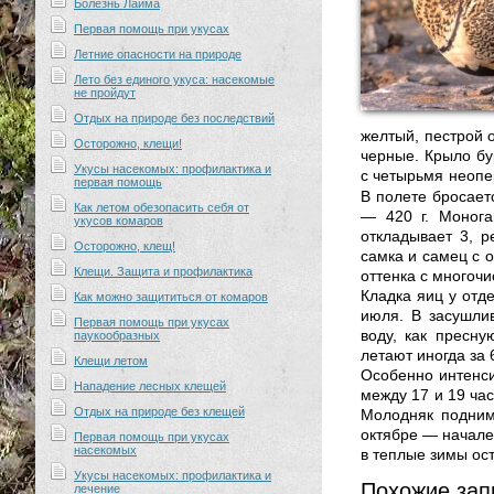
Болезнь Лайма
Первая помощь при укусах
Летние опасности на природе
Лето без единого укуса: насекомые
не пройдут
Отдых на природе без последствий
желтый, пестрой 
Осторожно, клещи!
черные. Крыло бу
Укусы насекомых: профилактика и
с четырьмя неоп
первая помощь
В полете бросает
Как летом обезопасить себя от
— 420 г. Монога
укусов комаров
откладывает 3, 
Осторожно, клещ!
самка и самец с 
Клещи. Защита и профилактика
оттенка с многоч
Кладка яиц у отд
Как можно защититься от комаров
июля. В засушлив
Первая помощь при укусах
воду, как пресну
паукообразных
летают иногда за 
Клещи летом
Особенно интенси
Нападение лесных клещей
между 17 и 19 час
Отдых на природе без клещей
Молодняк подним
октябре — начале
Первая помощь при укусах
насекомых
в теплые зимы ос
Укусы насекомых: профилактика и
Похожие зап
лечение