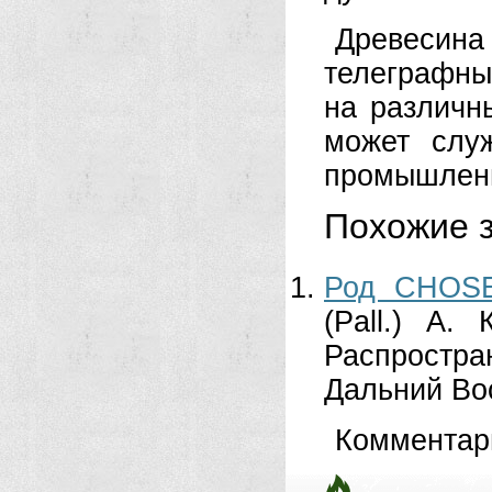
Древесина
телеграф­ны
на различны
может слу
промышлен
Похожие з
Род CHOS
(Pall.) А
Распростр
Дальний Во
Комментар