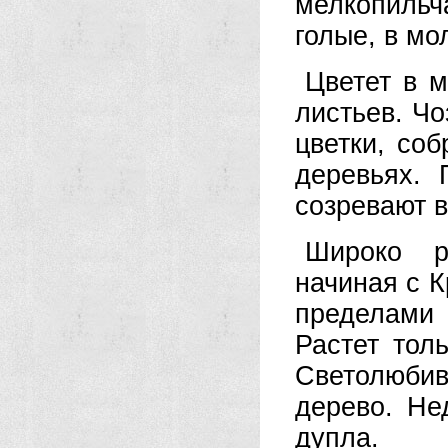
мелкопильч
го­лые, в м
Цветет в м
листьев. Ч
цветки, соб
деревьях. 
созревают в
Широко р
начиная с К
пределами
Растет тол
Светолюби
дерево. Не
дупла.