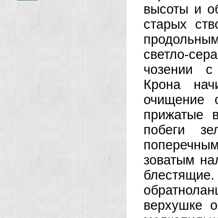
высоты и о
старых ств
продольным
светло-сер
чозении с
Крона нач
очищение 
прижатые в
побеги зе
поперечным
зоватым на
блестя­
обратнолан
верхушке о