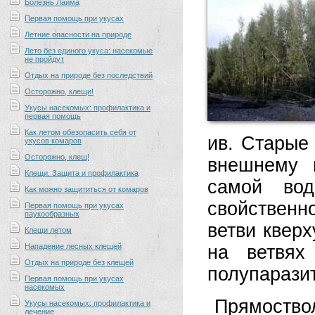
Болезнь Лайма
Первая помощь при укусах
Летние опасности на природе
Лето без единого укуса: насекомые
не пройдут
Отдых на природе без последствий
Осторожно, клещи!
Укусы насекомых: профилактика и
первая помощь
Как летом обезопасить себя от
ив. Старые 
укусов комаров
Осторожно, клещ!
внешнему 
Клещи. Защита и профилактика
самой вод
Как можно защититься от комаров
свойственн
Первая помощь при укусах
паукообразных
ветви кверх
Клещи летом
Нападение лесных клещей
на ветвях 
Отдых на природе без клещей
полупарази
Первая помощь при укусах
насекомых
Прямоство
Укусы насекомых: профилактика и
лечение