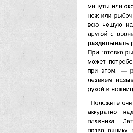
минуты или око
нож или рыбочи
всю чешую на
другой сторон
разделывать 
При готовке ры
может потребо
при этом, — р
лезвием, назы
рукой и ножни
Положите очи
аккуратно на
плавника. З
позвоночнику, 