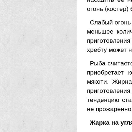
огонь (костер)
Слабый огонь 
меньшее колич
приготовления
хребту может н
Рыба считаетс
приобретает 
мякоти. Жирна
приготовления
тенденцию ста
не прожаренной
Жарка на угл