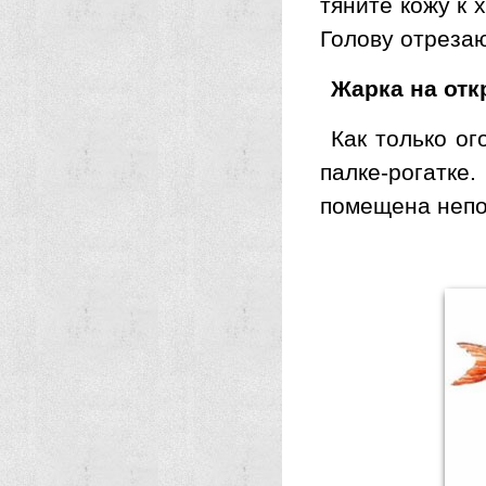
тяните кожу к 
Голову отреза
Жарка на отк
Как только ог
палке-рогатк
помещена непо