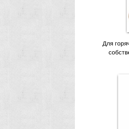
Для горя
собств