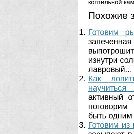
коптильной ка
Похожие з
Готовим р
запеченна
выпотроши
изнутри сол
лавровый...
Как ловит
научиться
активный о
поговорим 
быть одним 
Готовим из 