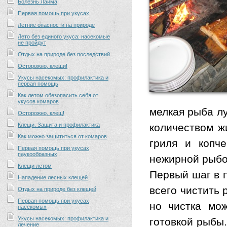
Болезнь Лайма
Первая помощь при укусах
Летние опасности на природе
Лето без единого укуса: насекомые
не пройдут
Отдых на природе без последствий
Осторожно, клещи!
Укусы насекомых: профилактика и
первая помощь
Как летом обезопасить себя от
укусов комаров
мелкая рыба л
Осторожно, клещ!
Клещи. Защита и профилактика
количеством ж
Как можно защититься от комаров
гриля и копч
Первая помощь при укусах
паукообразных
нежирной рыбой
Клещи летом
Первый шаг в 
Нападение лесных клещей
всего чистить 
Отдых на природе без клещей
Первая помощь при укусах
но чистка мо
насекомых
Укусы насекомых: профилактика и
готовкой рыбы
лечение