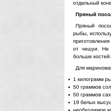
отдельный конв
Пряный посо
Пряный посо
рыбы, использ
приготовления
от чешуи. Не 
больше костей
Для маринова
1 килограмм р
50 граммов со
50 граммов са
19 белых высу
необходимое к