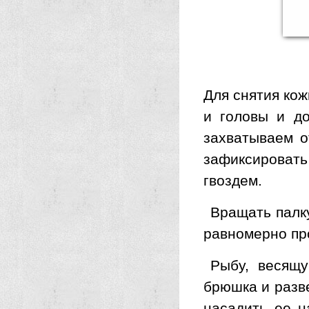
Для снятия кож
и головы и до
захватываем о
зафиксировать
гвоздем.
Вращать палку
равномерно пр
Рыбу, весящ
брюшка и разве
насадить ее н