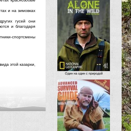
етах краснозобые
тах и на зимовках
других гусей они
ются и благодаря
отники-спортсмены
ида этой казарки,
Один на один с природой