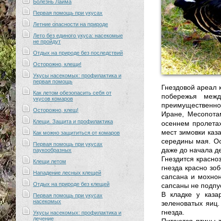
Болезнь Лайма
Первая помощь при укусах
Летние опасности на природе
Лето без единого укуса: насекомые
не пройдут
Отдых на природе без последствий
Осторожно, клещи!
Укусы насекомых: профилактика и
первая помощь
Гнездовой ареал 
Как летом обезопасить себя от
побережья межд
укусов комаров
преимущественно
Осторожно, клещ!
Иране, Месопота
Клещи. Защита и профилактика
осеннем пролетах
мест зимовки каз
Как можно защититься от комаров
середины мая. Ос
Первая помощь при укусах
даже до начала д
паукообразных
Гнездится красно
Клещи летом
гнезда красно зоб
Нападение лесных клещей
сапсана и мохнон
Отдых на природе без клещей
сапсаны не подпу
В кладке у каза
Первая помощь при укусах
насекомых
зеленоватых яиц.
гнезда.
Укусы насекомых: профилактика и
лечение