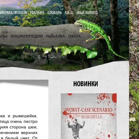
ДДЕРЖКА ПРОЕКТА
РЕКЛАМА
СЛОВАРЬ
F.A.Q.
WILD SURVIVE
АЛЫ
ЭНЦИКЛОПЕДИЯ
РЫБАЛКА
ОХОТА
рка и рыжешейка.
тица очень пестро
дняя сторона шеи,
лючением верхних
в белый цвет. От