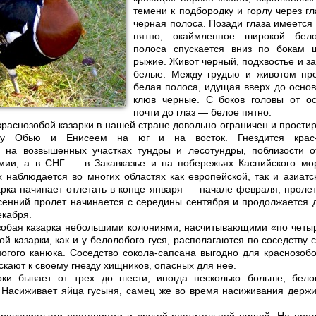
темени к подбородку и горлу через гл
черная полоса. Позади глаза имеетс
пятно, окаймленное широкой бел
полоса спускается вниз по бокам 
рыжие. Живот черный, подхвостье и за
белые. Между грудью и животом пр
белая полоса, идущая вверх до осно
клюв черные. С боков головы от о
почти до глаз — белое пятно.
краснозобой казарки в нашей стране довольно ограничен и простир
у Обью и Енисеем на юг и на восток. Гнездится крас-
 на возвышенных участках тундры и лесотундры, поблизости о
мии, а в СНГ — в Закавказье и на побережьях Каспийского мо
 наблюдается во многих областях как европейской, так и азиатс
арка начинает отлетать в конце января — начале февраля; проле
енний пролет начинается с середины сентября и продолжается 
екабря.
зобая казарка небольшими колониями, насчитывающими «по четыр
ой казарки, как и у белолобого гуся, располагаются по соседству 
огого канюка. Соседство сокола-сапсана выгодно для краснозобой
скают к своему гнезду хищников, опасных для нее.
рки бывает от трех до шести; иногда несколько больше, бело
 Насиживает яйца гусыня, самец же во время насиживания держи