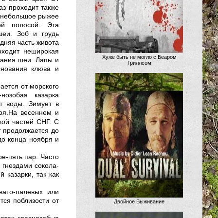
аз проходит также
я небольшое рыжее
ой полосой. Эта
шеи. Зоб и грудь
дняя часть живота
оходит неширокая
Хуже быть не могло с Беаром
вания шеи. Лапы и
Гриллсом
снования клюва и
ается от морского
нозобая казарка
т воды. Зимует в
ря.
На весеннем и
кой частей СНГ. С
т продолжается до
до конца ноября и
е-пять пар. Часто
с гнездами сокола-
 казарки, так как
вато-палевых или
тся поблизости от
Двойное Выживание