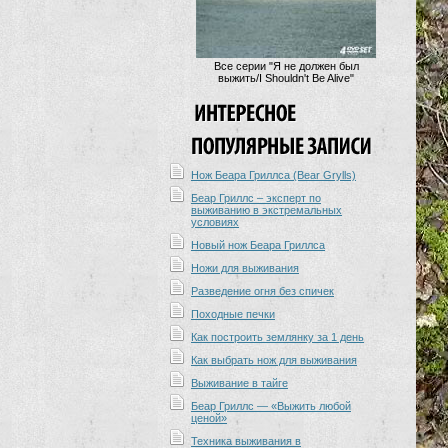
Все серии "Я не должен был
выжить/I Shouldn't Be Alive"
Нож Беара Гриллса (Bear Grylls)
Беар Гриллс – эксперт по
выживанию в экстремальных
условиях
Новый нож Беара Гриллса
Ножи для выживания
Разведение огня без спичек
Походные печки
Как построить землянку за 1 день
Как выбрать нож для выживания
Выживание в тайге
Беар Гриллс — «Выжить любой
ценой»
Техника выживания в