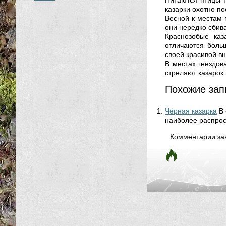
Питаются птицы 
казарки охотно п
Весной к местам 
они нередко сбива
Краснозобые каз
отличаются боль
своей красивой в
В местах гнездов
стреляют казарок
Похожие зап
Чёрная казарка
В
наиболее распрос
Комментарии за