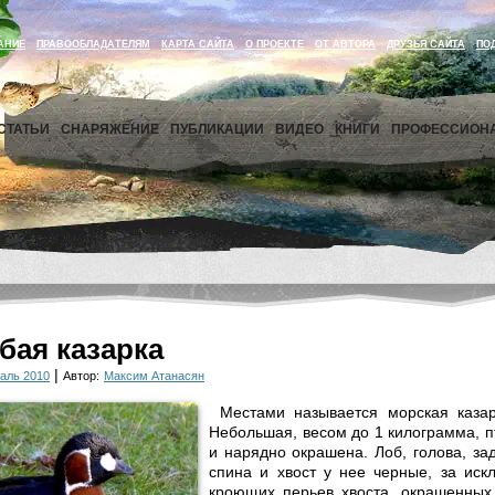
АНИЕ
ПРАВООБЛАДАТЕЛЯМ
КАРТА САЙТА
О ПРОЕКТЕ
ОТ АВТОРА
ДРУЗЬЯ САЙТА
ПО
СТАТЬИ
СНАРЯЖЕНИЕ
ПУБЛИКАЦИИ
ВИДЕО
КНИГИ
ПРОФЕССИОН
бая казарка
|
аль 2010
Автор:
Максим Атанасян
Местами называется морская каза
Небольшая, весом до 1 килограмма, п
и нарядно окрашена. Лоб, голова, за
спина и хвост у нее черные, за иск
кроющих перьев хвоста, окрашенных 