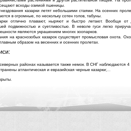
травянистыми растениями и другой растительной пищей. На прол
осещают всходы озимой пшеницы.
гнездования казарки летят небольшими стаями. На осенних проле
ются в огромные, по нескольку сотен голов, табуны.
арки отлично плавают, ныряют и быстро летают. Вообще от 
шей подвижностью и суетливостью. В неволе гуси легко прируча
нешности являются украшением многих зоопарков.
ания на краснозобых казарок существует промысловая охота. Ох
 главным образом на весенних и осенних пролетах.
иси:
 северных районах называется также немок. В СНГ наблюдаются 4 в
транены атлантическая и евразийская черные казарки;...
крыты.