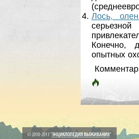
(среднеевро
Лось, оле
серьезно
привлекате
Конечно, 
опытных охо
Комментар