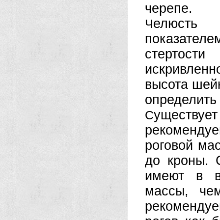
черепе.
елюсть 
Ч
показателе
стертости
искривленн
высота шей
определить 
уществуе
С
рекоменду
роговой мас
до кроны. 
имеют в в
массы, че
рекоменду