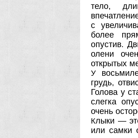
тело, дли
впечатление
с увеличи
более пря
опустив. Дв
олени очен
открытых ме
восьмиле
У
грудь, отви
Голова у ст
слегка опу
очень остор
лыки — эт
К
или самки 