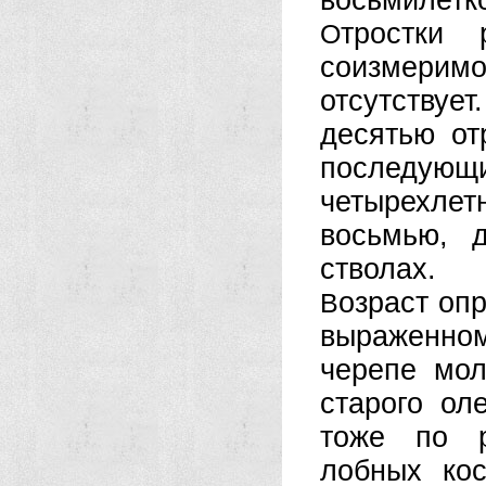
восьмилетк
тростки
О
соизмеримо
отсутствует
десятью от
последующ
четырехлет
восьмью, 
стволах.
озраст оп
В
выраженно
черепе мол
старого ол
тоже по р
лобных ко