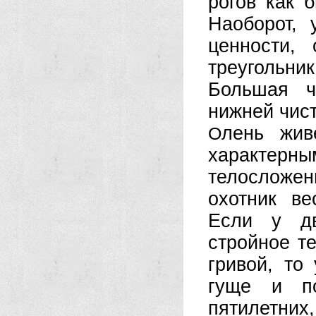
рогов как 
Наоборот,
ценности,
треугольник
Большая ч
нижней чист
лень жив
О
характерны
телосложе
охотник ве
Если у дв
стройное те
гривой, то
гуще и по
пятилетних