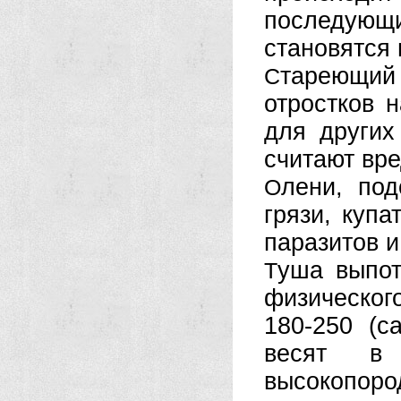
последующ
становятся
тареющи
С
отростков 
для других
считают вр
лени, по
О
грязи, купа
паразитов и
уша выпот
Т
физического
180-250 (с
весят в
высокопоро