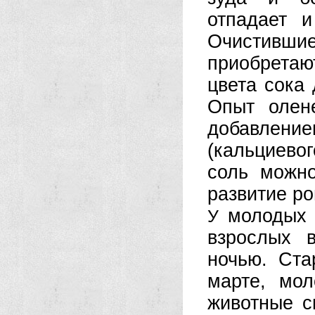
отпадает и
Очистившие
приобретаю
цвета сока 
Опыт олене
добавлени
(кальциево
соль можно
развитие ро
молодых о
У
взрослых 
ночью. Ста
марте, мо
животные с