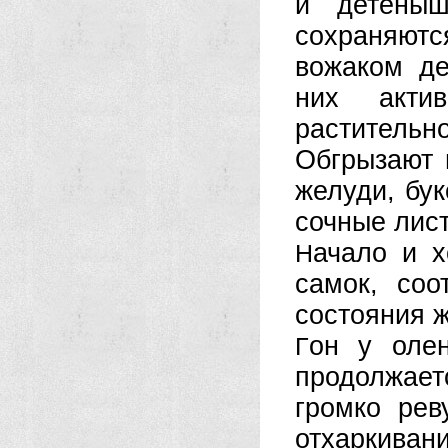
и детеныш
сохраняютс
вожаком де
них акти
растительн
Обгрызают 
желуди, бук
сочные лист
ачало и х
Н
самок, соо
состояния 
он у олен
Г
продолжае
громко рев
отхаркиван