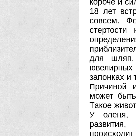
короче и си
18 лет вст
совсем. Фо
стертости
определе
приблизите
для шляп,
ювелирных
запонках и т
ричиной 
П
может быть
Такое живо
оленя, о
У
развития,
происходит