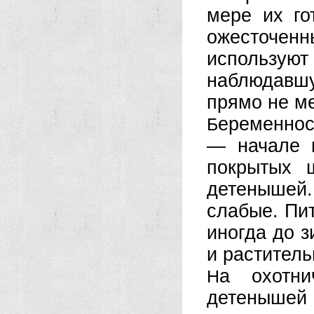
мере их го
ожесточенн
использу
наблюдавшу
прямо не ме
еременнос
Б
— начале 
покрытых 
детенышей
слабые. Пи
иногда до 
и раститель
а охотн
Н
детеныше