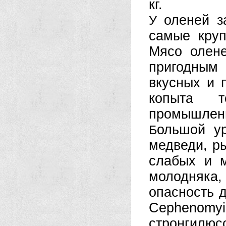
кг.
оленей за
У
самые круп
Мясо олене
пригодным
вкусных и 
копыта т
промышленн
ольшой ур
Б
медведи, ры
слабых и 
молодняк
опасность д
Cephenom
стронгилю