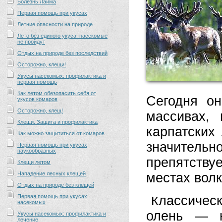
Болезнь Лайма
Первая помощь при укусах
Летние опасности на природе
Лето без единого укуса: насекомые
не пройдут
Отдых на природе без последствий
Осторожно, клещи!
Укусы насекомых: профилактика и
первая помощь
Как летом обезопасить себя от
Сегодня он
укусов комаров
Осторожно, клещ!
массивах, 
Клещи. Защита и профилактика
карпатских
Как можно защититься от комаров
значител
Первая помощь при укусах
паукообразных
препятств
Клещи летом
Нападение лесных клещей
местах вол
Отдых на природе без клещей
Первая помощь при укусах
лассичес
К
насекомых
олень — н
Укусы насекомых: профилактика и
лечение