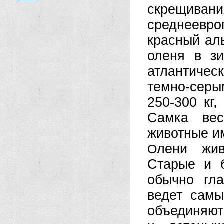
скрещивани
среднеевр
красный ал
оленя в з
атлантиче
темно-серы
250-300 кг,
Самка вес
животные и
лени жив
О
Старые и 
обычно гла
ведет самы
объединяют