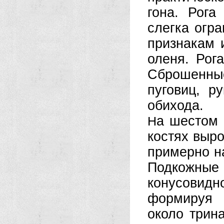
гона. Рога
слегка огр
признакам 
оленя. Рог
Сброшенные
пуговиц, р
обихода.
а шестом 
Н
костях выро
примерно на
Подкожные 
конусовид
формируя 
около трин