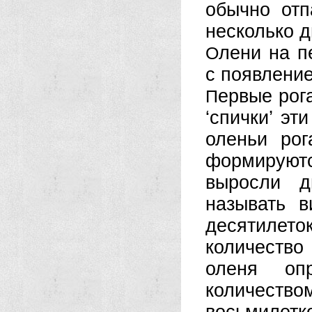
обычно отп
несколько д
лени на п
О
с появлени
ервые рога
П
‘спички’ эт
оленьи ро
формируютс
выросли д
называть в
десятилет
количество 
оленя оп
количеств