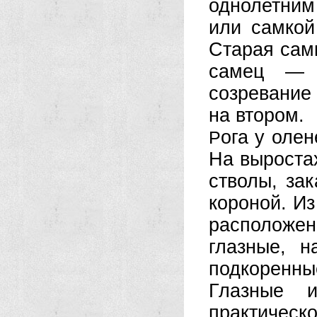
однолетним
или самкой
Старая сам
самец — 
созревание 
на втором.
ога у оле
Р
На выроста
стволы, за
короной. Из
расположе
глазные, н
подкоренн
Глазные 
практическо