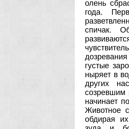
олень сбрас
года. Пер
разветвле
спичак. О
развиваютс
чувствител
дозревания
густые зар
ныряет в во
других на
созревшим 
начинает по
Животное с
обдирая их
зуда и бо