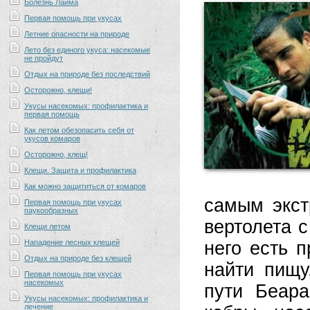
Болезнь Лайма
Первая помощь при укусах
Летние опасности на природе
Лето без единого укуса: насекомые
не пройдут
Отдых на природе без последствий
Осторожно, клещи!
Укусы насекомых: профилактика и
первая помощь
Как летом обезопасить себя от
укусов комаров
Осторожно, клещ!
Клещи. Защита и профилактика
Как можно защититься от комаров
самым экст
Первая помощь при укусах
паукообразных
вертолета 
Клещи летом
Нападение лесных клещей
него есть 
Отдых на природе без клещей
найти пищу
Первая помощь при укусах
насекомых
пути Беара
Укусы насекомых: профилактика и
лечение