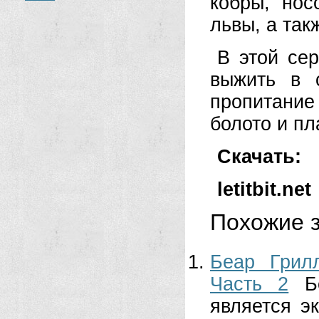
кобры, нос
львы, а так
В этой се
выжить в 
пропитание
болото и пл
Скачать:
letitbit.net
Похожие з
Беар Грил
Часть 2
Б
является э