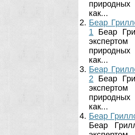
природных
как...
Беар Грилл
1
Беар Гри
эксперто
природных
как...
Беар Грилл
2
Беар Гри
эксперто
природных
как...
Беар Гриллс
Беар Грил
эксперто