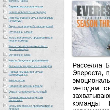
Болезнь Лайма
Первая помощь при укусах
Летние опасности на природе
Лето без единого укуса: насекомые
не пройдут
Отдых на природе без последствий
Осторожно, клещи!
Укусы насекомых: профилактика и
первая помощь
Как летом обезопасить себя от
укусов комаров
Осторожно, клещ!
Клещи. Защита и профилактика
Расселла Б
Как можно защититься от комаров
Эвереста, 
Первая помощь при укусах
паукообразных
эмоционал
Клещи летом
Нападение лесных клещей
методам с
Отдых на природе без клещей
захватыва
Первая помощь при укусах
насекомых
команды Б
Укусы насекомых: профилактика и
лечение