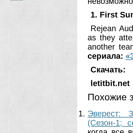
невозможн
1. First S
Rejean Aud
as they att
another tea
сериала:
«
Скачать:
letitbit.net
Похожие з
Эверест: 
(Сезон-1; с
когда все 