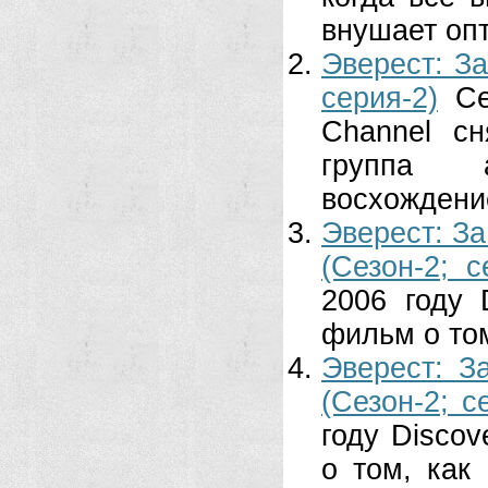
внушает опт
Эверест: За
серия-2)
Се
Channel с
группа а
восхождение
Эверест: За
(Сезон-2; с
2006 году 
фильм о том
Эверест: З
(Сезон-2; с
году Disco
о том, как