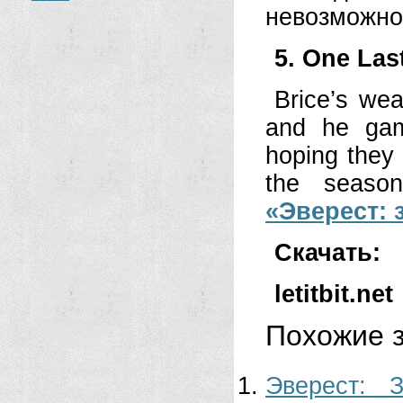
невозможн
5. One Las
Brice’s wea
and he gam
hoping they
the season
«Эверест: 
Скачать:
letitbit.net
Похожие з
Эверест: 