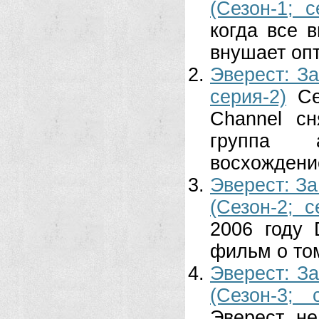
(Сезон-1; с
когда все 
внушает опт
Эверест: За
серия-2)
Се
Channel с
группа а
восхождение
Эверест: За
(Сезон-2; с
2006 году 
фильм о том
Эверест: З
(Сезон-3; 
Эверест не