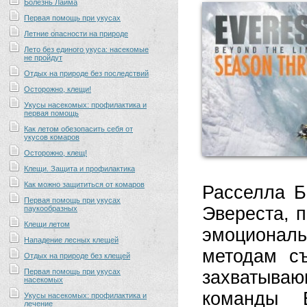
Болезнь Лайма
Первая помощь при укусах
Летние опасности на природе
Лето без единого укуса: насекомые
не пройдут
Отдых на природе без последствий
Осторожно, клещи!
Укусы насекомых: профилактика и
первая помощь
Как летом обезопасить себя от
укусов комаров
Осторожно, клещ!
Клещи. Защита и профилактика
Как можно защититься от комаров
Расселла Б
Первая помощь при укусах
Эвереста, 
паукообразных
Клещи летом
эмоционал
Нападение лесных клещей
методам с
Отдых на природе без клещей
Первая помощь при укусах
захватыва
насекомых
команды Б
Укусы насекомых: профилактика и
лечение