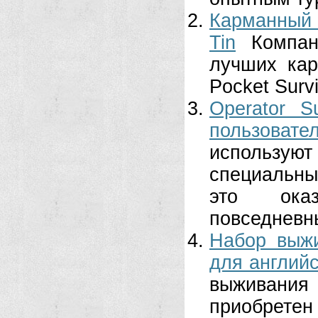
Карманный 
Tin
Компан
лучших ка
Pocket Surv
Operator S
пользовате
использу
специальные
это ока
повседневны
Набор выж
для английс
выживания
приобретен