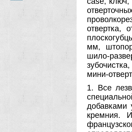
case, ключ,
отверточн
проволкор
отвертка, 
плоскогубц
мм, штопор
шило-разве
зубочистка,
мини-отверт
1. Все лез
специально
добавками 
кремния. И
французск