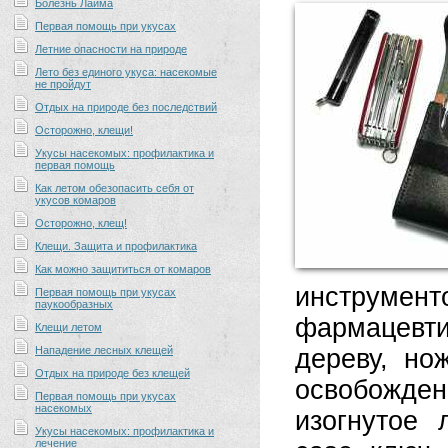
Болезнь Лайма
Первая помощь при укусах
Летние опасности на природе
Лето без единого укуса: насекомые
не пройдут
Отдых на природе без последствий
Осторожно, клещи!
Укусы насекомых: профилактика и
первая помощь
Как летом обезопасить себя от
укусов комаров
Осторожно, клещ!
Клещи. Защита и профилактика
Как можно защититься от комаров
инструменто
Первая помощь при укусах
паукообразных
фармацевт
Клещи летом
Нападение лесных клещей
дереву, но
Отдых на природе без клещей
освобожде
Первая помощь при укусах
насекомых
изогнутое 
Укусы насекомых: профилактика и
лечение