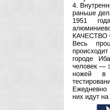
4. Внутрен
раньше дел
1951 год
алюминиево
КАЧЕСТВО
Весь про
происходи
городе Иб
человек — 
ножей в 
тестиров
Ежедневно 
них идут на 