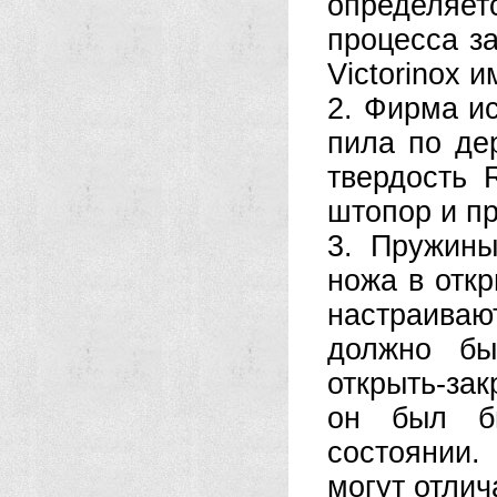
определяетс
процесса з
Victorinox 
2. Фирма и
пила по де
твердость
штопор и п
3. Пружин
ножа в отк
настраива
должно бы
открыть-зак
он был б
состоянии
могут отлич