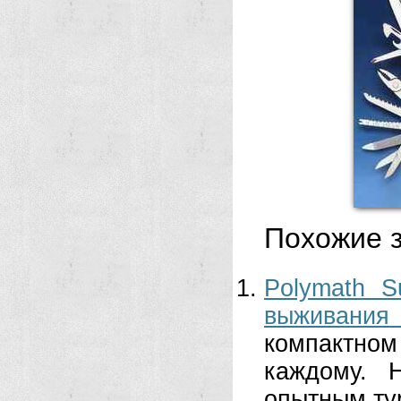
Похожие з
Polymath S
выживани
компактно
каждому. 
опытным ту