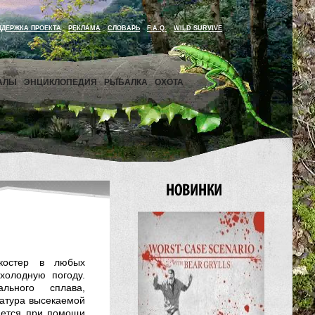
ДДЕРЖКА ПРОЕКТА
РЕКЛАМА
СЛОВАРЬ
F.A.Q.
WILD SURVIVE
АЛЫ
ЭНЦИКЛОПЕДИЯ
РЫБАЛКА
ОХОТА
костер в любых
холодную погоду.
льного сплава,
ратура высекаемой
ается при помощи