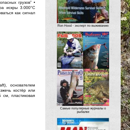
опасных грузов” •
ра искры 3.000°C
оваться как сигнал
Ron Hood - эксперт по выживанию
ft), основателем
зжечь костёр или
 см, пластиковая
Самые популярные журналы о
рыбалке