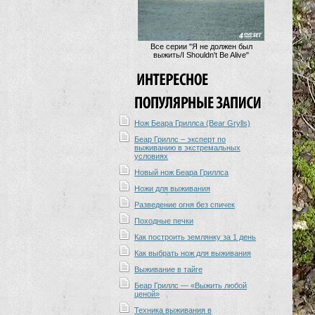
Все серии "Я не должен был
выжить/I Shouldn't Be Alive"
Нож Беара Гриллса (Bear Grylls)
Беар Гриллс – эксперт по
выживанию в экстремальных
условиях
Новый нож Беара Гриллса
Ножи для выживания
Разведение огня без спичек
Походные печки
Как построить землянку за 1 день
Как выбрать нож для выживания
Выживание в тайге
Беар Гриллс — «Выжить любой
ценой»
Техника выживания в