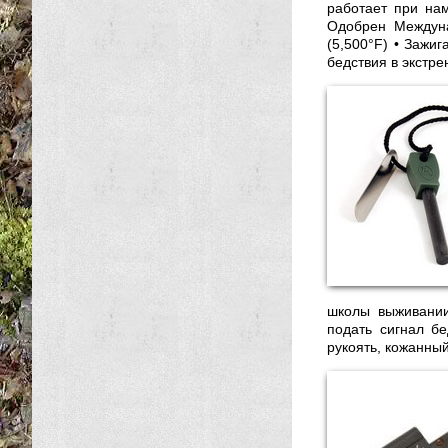
работает при нам
Одобрен Междуна
(5,500°F) • Зажиг
бедствия в экстре
школы выживании
подать сигнал б
рукоять, кожанны