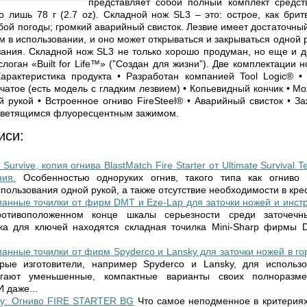
представляет собой полный комплект средст
о лишь 78 г (2.7 oz). Складной нож SL3 – это: острое, как брит
бой погоды; громкий аварийный свисток. Лезвие имеет достаточный
 в использовании, и оно может открываться и закрываться одной 
ания. Складной нож SL3 не только хорошо продуман, но еще и д
логан «Built for Life™» (”Создан для жизни”). Две комплектации
арактеристика продукта • Разработан компанией Tool Logic® •
чатое (есть модель с гладким лезвием) • Копьевидный кончик • М
й рукой • Встроенное огниво FireSteel® • Аварийный свисток • З
 светящимся флуоресцентным зажимом.
иси:
urvive, копия огнива BlastMatch Fire Starter от Ultimate Survival T
ния.
Особенностью одноруких огнив, такого типа как огниво S
пользования одной рукой, а также отсутствие необходимости в крес
анные точилки от фирм DMT и Eze-Lap для заточки ножей и инст
отивоположенном конце шкалы серьезности среди заточечны
ка для ключей находятся складная точилка Mini-Sharp фирмы
анные точилки от фирм Spyderco и Lansky для заточки ножей в го
рые изготовители, например Spyderco и Lansky, для использ
агают уменьшенные, компактные варианты своих полноразме
 даже...
ку: Огниво FIRE STARTER BG
Что самое неподменное в критерия