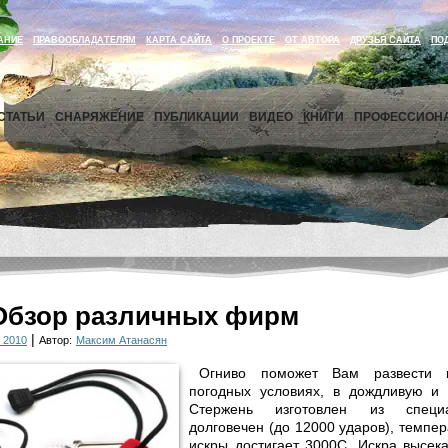
АНИЕ
ПРАВООБЛАДАТЕЛЯМ
КАРТА САЙТА
О ПРОЕКТЕ
ОТ АВТОРА
ДРУЗЬЯ САЙТА
ПО
СТАТЬИ
СНАРЯЖЕНИЕ
ПУБЛИКАЦИИ
ВИДЕО
КНИГИ
ПРОФЕССИОН
Обзор различных фирм
|
 2010
Автор:
Максим Атанасян
Огниво поможет Вам развести 
погодных условиях, в дождливую и 
Стержень изготовлен из специа
долговечен (до 12000 ударов), темпе
искры достигает 3000C. Искра высек