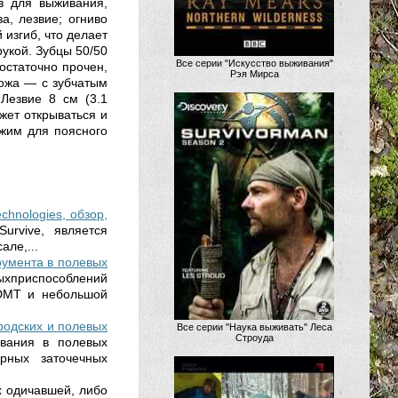
в для выживания,
ва, лезвие; огниво
 изгиб, что делает
рукой. Зубцы 50/50
Все серии "Искусство выживания"
остаточно прочен,
Рэя Мирса
 ножа — с зубчатым
 Лезвие 8 см (3.1
ожет открываться и
ажим для поясного
echnologies, обзор,
urvive, является
але,...
румента в полевых
хприспособлений
 DMT и небольшой
родских и полевых
Все серии "Наука выживать" Леса
Строуда
ования в полевых
рных заточечных
х одичавшей, либо