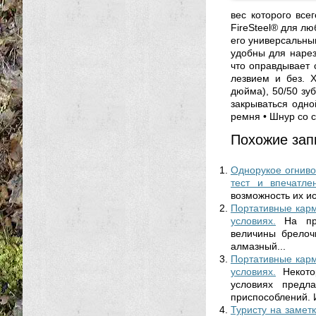
вес которого всег
FireSteel® для лю
его универсальным
удобны для нарез
что оправдывает с
лезвием и без. Х
дюйма), 50/50 зуб
закрываться одно
ремня • Шнур со
Похожие зап
Однорукое огниво S
тест и впечатле
возможность их ис
Портативные карм
условиях.
На пр
величины брелоч
алмазный...
Портативные карм
условиях.
Некото
условиях предл
приспособлений. И
Туристу на замет