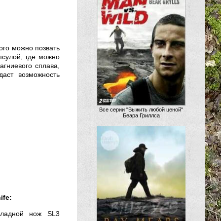
ого можно позвать
сулой, где можно
агниевого сплава,
даст возможность
Все серии "Выжить любой ценой"
Беара Гриллса
ife:
кладной нож SL3