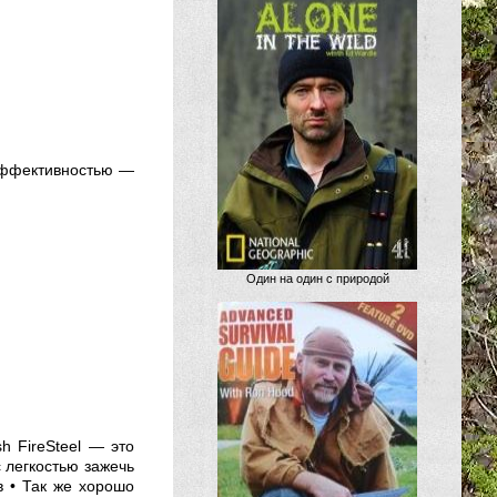
 эффективностью —
Один на один с природой
h FireSteel — это
с легкостью зажечь
в • Так же хорошо