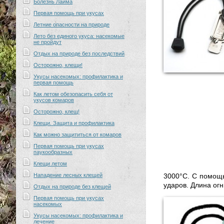
Болезнь Лайма
Первая помощь при укусах
Летние опасности на природе
Лето без единого укуса: насекомые
не пройдут
Отдых на природе без последствий
Осторожно, клещи!
Укусы насекомых: профилактика и
первая помощь
Как летом обезопасить себя от
укусов комаров
Осторожно, клещ!
Клещи. Защита и профилактика
Как можно защититься от комаров
Первая помощь при укусах
паукообразных
Клещи летом
Нападение лесных клещей
3000°С. С помощь
ударов. Длина ог
Отдых на природе без клещей
Первая помощь при укусах
насекомых
Укусы насекомых: профилактика и
лечение