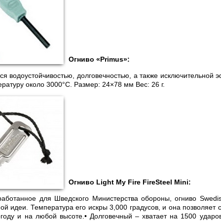
Огниво «Primus»:
ся водоустойчивостью, долговечностью, а также исключительной
ратуру около 3000°C. Размер: 24×78 мм Вес: 26 г.
Огниво Light My Fire FireSteel Mini:
работанное для Шведского Министерства обороны, огниво Swedis
й идеи. Температура его искры 3,000 градусов, и она позволяет 
году и на любой высоте.• Долговечный – хватает на 1500 ударо