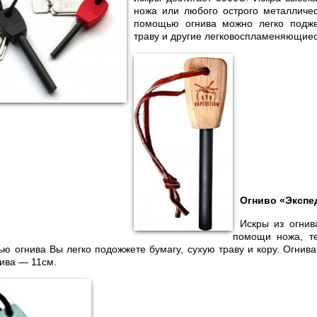
ножа или любого острого металличес
помощью огнива можно легко подже
траву и другие легковоспламеняющие
Огниво «Экспе
Искры из огнив
помощи ножа, т
ю огнива Вы легко подожжете бумагу, сухую траву и кору. Огнива
нива — 11см.