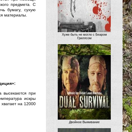
кого предмета. С
чь бумагу, сухую
ся материалы.
Хуже быть не могло с Беаром
Гриллсом
диция»:
а высекаются при
емпература искры
 хватает на 12000
Двойное Выживание