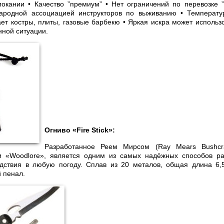
окании • Качество ”премиум” • Нет ограничений по перевозке ”
родной ассоциацией инструкторов по выживанию • Температу
ает костры, плиты, газовые барбекю • Яркая искра может использ
нной ситуации.
Огниво «Fire Stick»:
Разработанное Реем Мирсом (Ray Mears Bushcra
 «Woodlore», является одним из самых надёжных способов ра
едствия в любую погоду. Сплав из 20 металов, общая длина 6,5
й пенал.