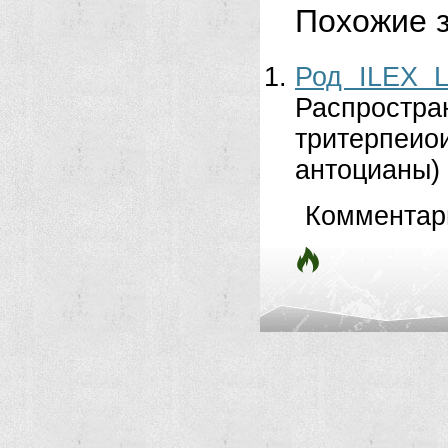
Похожие з
Род ILEX 
Распростра
тритерпеио
антоцианы)
Комментар