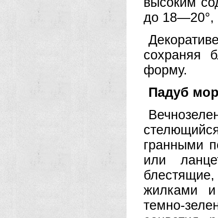
высоким со
до 18—20°, 
Декорати
сохраняя б
форму.
Падуб мо
Вечнозеле
стелющийс
гранными п
или ланце
блестящие,
жилками и
темно-зел