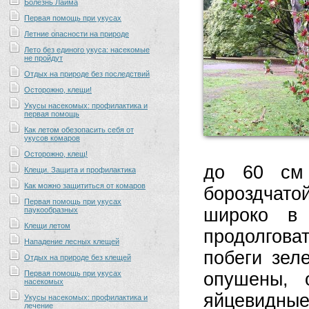
Болезнь Лайма
Первая помощь при укусах
Летние опасности на природе
Лето без единого укуса: насекомые
не пройдут
Отдых на природе без последствий
Осторожно, клещи!
Укусы насекомых: профилактика и
первая помощь
Как летом обезопасить себя от
укусов комаров
Осторожно, клещ!
до 60 см 
Клещи. Защита и профилактика
Как можно защититься от комаров
бороздчато
Первая помощь при укусах
широко в 
паукообразных
Клещи летом
продолгова
Нападение лесных клещей
побеги зел
Отдых на природе без клещей
Первая помощь при укусах
опушены, 
насекомых
яйцевидные
Укусы насекомых: профилактика и
лечение