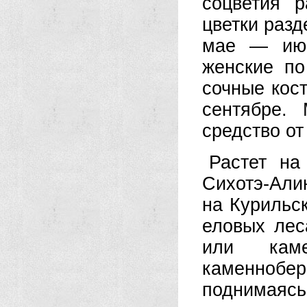
соцветия р
цветки разд
мае — июн
женские п
сочные ко­с
сентябре.
средство от
Растет на
Сихотэ-Алин
на Курильск
еловых лес
или кам
каменнобер
поднимаясь