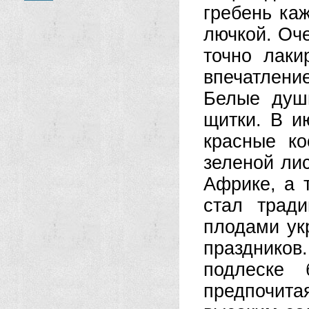
гребень ка
лючкой. Оче
точно лаки
впечатление
Белые души
щитки. В и
красные к
зеленой ли
Африке, а
стал трад
плодами ук
празднико
подлеске 
предпочи­