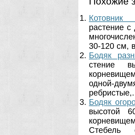
Похожие з
Котовник 
растение с
многочис­л
30-120 см, 
Бодяк разн
стение в
корневище
одной-двумя
ребристые,.
Бодяк огор
высотой 6
корневище
Стебель 