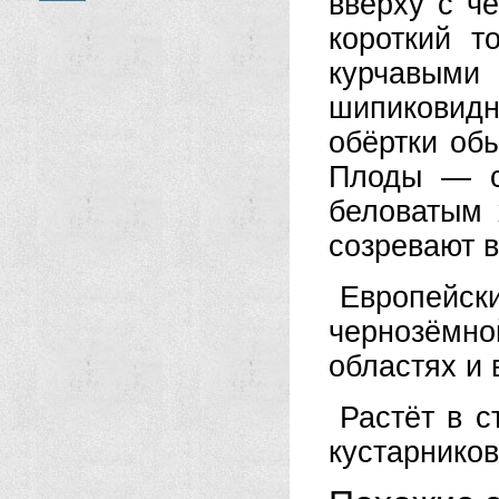
вверху с ч
корот­кий 
курчавым
шипиковидн
обёртки обы
Плоды — с
беловатым 
созревают в
Европейски
чернозёмной
облас­тях и
Растёт в с
кустарников