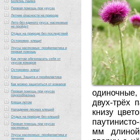
Болезнь Лайма
Первая помощь при укусах
Летние опасности на природе
Лето без единого укуса: насекомые
не пройдут
Отдых на природе без последствий
Осторожно, клещи!
Укусы насекомых: профилактика и
первая помощь
Как летом обезопасить себя от
укусов комаров
Осторожно, клещ!
Клещи. Защита и профилактика
Как можно защититься от комаров
одиночные
Первая помощь при укусах
паукообразных
двух-трёх п
Клещи летом
Нападение лесных клещей
книзу цвето
Отдых на природе без клещей
паутинис­т
Первая помощь при укусах
насекомых
мм длиной,
Укусы насекомых: профилактика и
лечение