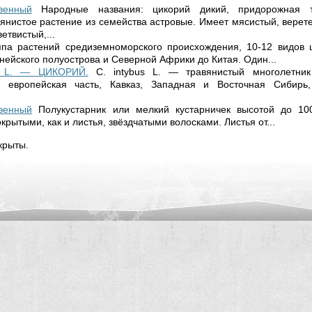
венный
Народные названия: цикорий дикий, придорожная т
янистое растение из семейства астровые. Имеет мясистый, верет
етвистый,...
ппа растений средиземноморского происхожде­ния, 10-12 видов 
ей­ского полуострова и Северной Африки до Китая. Один...
 L. — ЦИКОРИЙ.
С. intybus L. — травянистый многолетни
: европейская часть, Кавказ, Западная и Восточная Сибирь
венный
Полукустарник или мелкий кустар­ничек высотой до 1
крытыми, как и лис­тья, звёздчатыми волосками. Листья от...
крыты.