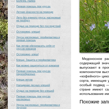
Болезнь Лайма
Первая помощь при укусах
Летние опасности на природе
Лето без единого укуса: насекомые
не пройдут
Отдых на природе без последствий
Осторожно, клещи!
Укусы насекомых: профилактика и
первая помощь
Как летом обезопасить себя от
укусов комаров
Осторожно, клещ!
Медоносное ра
Клещи. Защита и профилактика
содержащий знач
Как можно защититься от комаров
выпускают в про
Первая помощь при укусах
компонентом выст
паукообразных
«кофейного» цико
Клещи летом
сорта, имеющие у
особый подвид — 
Нападение лесных клещей
стране имеют сал
Отдых на природе без клещей
использование им
Первая помощь при укусах
насекомых
Похожие зап
Укусы насекомых: профилактика и
лечение