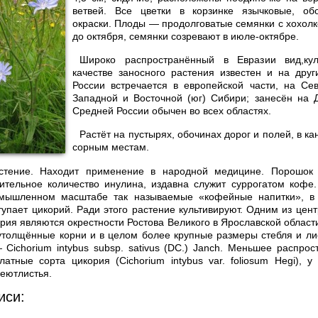
ветвей. Все цветки в корзинке языч­ковые, об
окраски. Плоды — продолговатые семянки с хохолк
до октября, семянки созревают в июле-октябре.
Широко распространённый в Евразии вид,кул
качестве заносного растения известен и на друг
России встречается в европейской части, на Се
Западной и Восточной (юг) Сибири; занесён на 
Средней России обычен во всех областях.
Растёт на пустырях, обочинах дорог и полей, в кан
сорным местам.
стение. Находит применение в народной медицине. Порошок 
ительное количество инулина, издавна служит суррогатом кофе.
мышленном масштабе так называемые «кофейные напитки», в
упает цикорий. Ради этого растение культивируют. Одним из цен
рия являются окрестности Ростова Великого в Ярославской област
толщённые корни и в целом более крупные размеры стебля и ли
Cichorium intybus subsp. sativus (DC.) Janch. Меньшее распро
атные сорта цикория (Cichorium intybus var. foliosum Hegi), 
еютлистья.
иси: