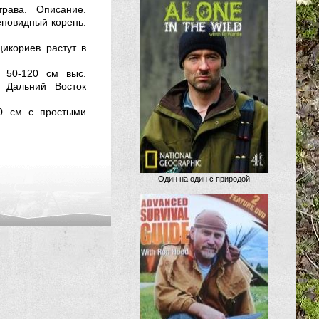
рава. Описание.
еновидный корень.
цикориев растут в
к 50-120 см выс.
, Дальний Восток
00 см с простыми
Один на один с природой