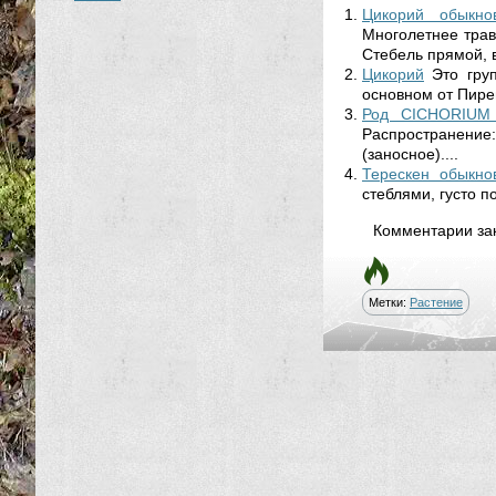
Цикорий обыкно
Многолетнее трав
Стебель прямой, в
Цикорий
Это гру
основном от Пирен
Род CICHORIUM
Распространение
(заносное)....
Терескен обыкно
стеблями, густо по
Комментарии за
Метки:
Растение