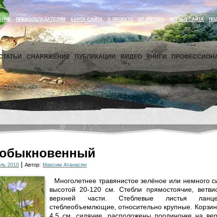
АНИЕ
ПРАВООБЛАДАТЕЛЯМ
КАРТА САЙТА
О ПРОЕКТЕ
ОТ АВТОРА
ДРУЗЬЯ САЙТА
ПО
СТАТЬИ
СНАРЯЖЕНИЕ
ПУБЛИКАЦИИ
ВИДЕО
КНИГИ
ПРОФЕССИОН
 обыкновенный
|
ль 2010
Автор:
Максим Атанасян
Многолетнее травянистое зелёное или не­много с
высотой 20-120 см. Стебли прямостоячие, ветви
верхней части. Стеблевые листья ланце
стеблеобъемлющие, относительно крупные. Корзин
4,5 см, си­дячие, расположены поодиночке на ве