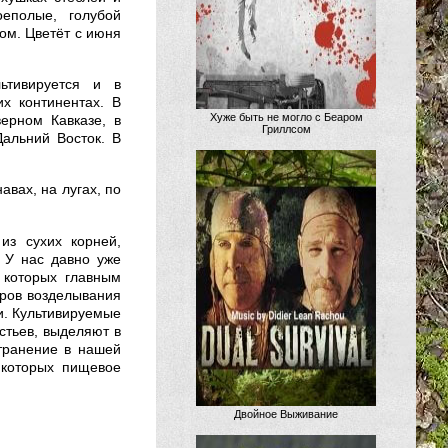
оеполые, голубой
ом. Цветёт с июня
ьтивируется и в
их континентах. В
Хуже быть не могло с Беаром
верном Кавказе, в
Гриллсом
Дальний Восток. В
авах, на лугах, по
из сухих корней,
 У нас давно уже
 которых главным
тров возделывания
и. Культивируемые
стьев, выделяют в
странение в нашей
у которых пищевое
Двойное Выживание