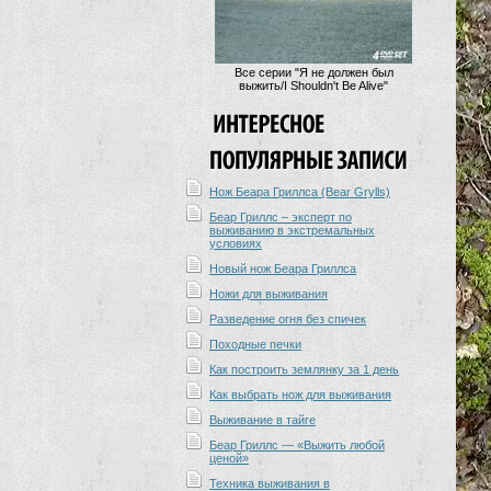
Все серии "Я не должен был
выжить/I Shouldn't Be Alive"
Нож Беара Гриллса (Bear Grylls)
Беар Гриллс – эксперт по
выживанию в экстремальных
условиях
Новый нож Беара Гриллса
Ножи для выживания
Разведение огня без спичек
Походные печки
Как построить землянку за 1 день
Как выбрать нож для выживания
Выживание в тайге
Беар Гриллс — «Выжить любой
ценой»
Техника выживания в