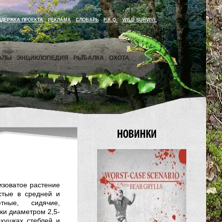
ДДЕРЖКА ПРОЕКТА
РЕКЛАМА
СЛОВАРЬ
F.A.Q.
WILD SURVIVE
АЛЫ
ЭНЦИКЛОПЕДИЯ
РЫБАЛКА
ОХОТА
изоватое растение
стые в средней и
тные, сидячие,
ки диаметром 2,5-
рхушках стеблей и