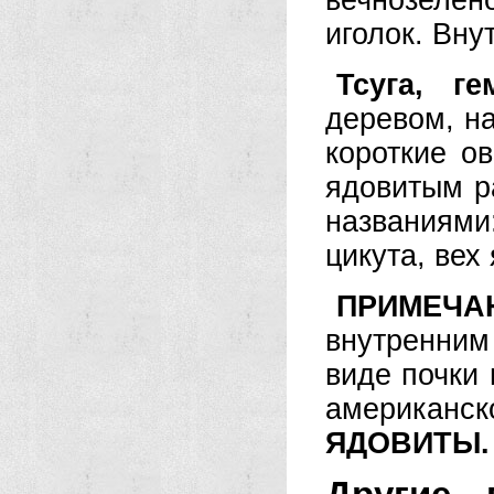
вечнозелен
иголок. Вну
Тсуга, ге
деревом, н
короткие о
ядовитым р
названиями
цикута, вех
ПРИМЕЧА
внутренним
виде почки
американск
ЯДОВИТЫ.