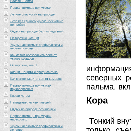
Болезнь Лайма
Первая помощь при укусах
Летние опасности на природе
Лето без единого укуса: насекомые
не пройдут
Отдых на природе без последствий
Осторожно, клещи!
Укусы насекомых: профилактика и
первая помощь
Как летом обезопасить себя от
укусов комаров
Осторожно, клещ!
информаци
Клещи. Защита и профилактика
северных р
Как можно защититься от комаров
пальма, вкл
Первая помощь при укусах
паукообразных
Клещи летом
Кора
Нападение лесных клещей
Отдых на природе без клещей
Первая помощь при укусах
Тонкий вну
насекомых
Укусы насекомых: профилактика и
только съе
лечение