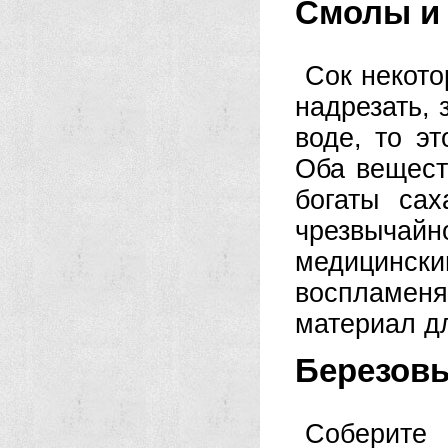
Смолы и
Сок некото
надрезать, 
воде, то э
Оба вещест
богаты са
чрезвычайн
медицинс
воспламен
материал дл
Березовы
Соберите 