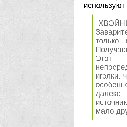
используют 
ХВОЙН
Заварит
только 
Получаю
Этот 
непосре
иголки, 
особенн
далеко
источни
мало дру