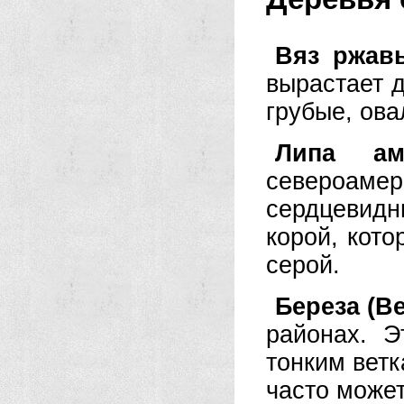
Вяз ржавы
вырастает д
грубые, ова
Липа аме
североа
сердцевид
корой, кото
серой.
Береза (Be
районах. Э
тонким ветк
часто може