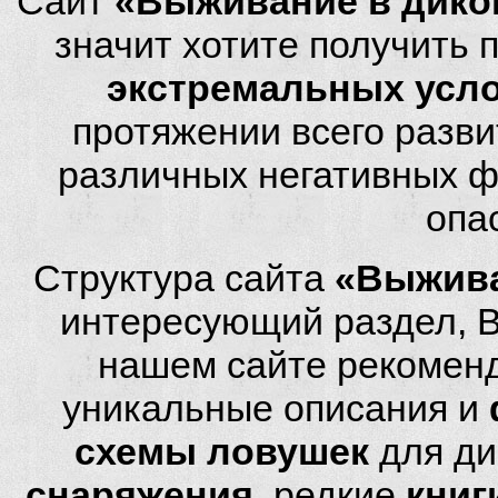
Сайт
«Выживание в дико
значит хотите получить
экстремальных усл
протяжении всего разви
различных негативных фа
опа
Структура сайта
«Выжива
интересующий раздел, 
нашем сайте рекомен
уникальные описания и
схемы ловушек
для ди
снаряжения
, редкие
книг