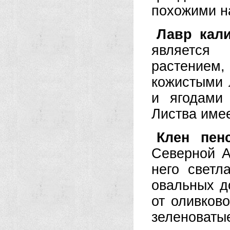
похожими н
Лавр кали
является
растением,
кожистыми 
и ягодами 
Листва имее
Клен пенс
Северной А
него светл
овальных д
от оливково
зеленоваты