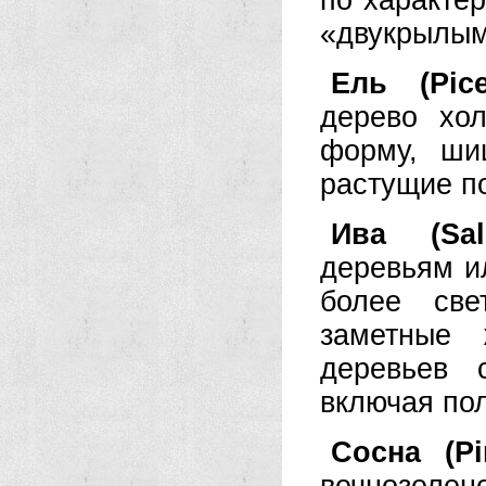
по характе
«двукрылым
Ель (Pice
дерево хо
форму, ши
растущие по
Ива (Sali
деревьям и
более све
заметные 
деревьев 
включая пол
Сосна (Pi