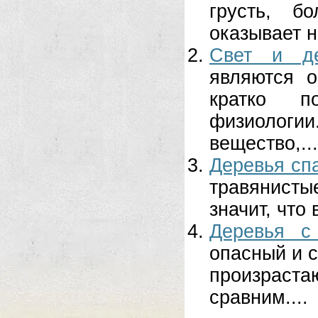
грусть, б
оказывает н
Свет и де
являются о
кратко п
физиологи
вещество,...
Деревья спа
травянистые
значит, что 
Деревья с
опасный и с
произраст
сравним....