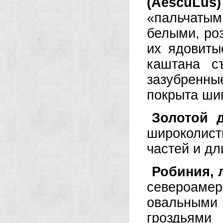
(AescuLus)
«пальчаты
белыми, ро
их ядовиты
каштана с
зазубренны
покрыта ши
Золотой 
широколис
частей и д
Робиния, 
североамер
овальными
гроздьями