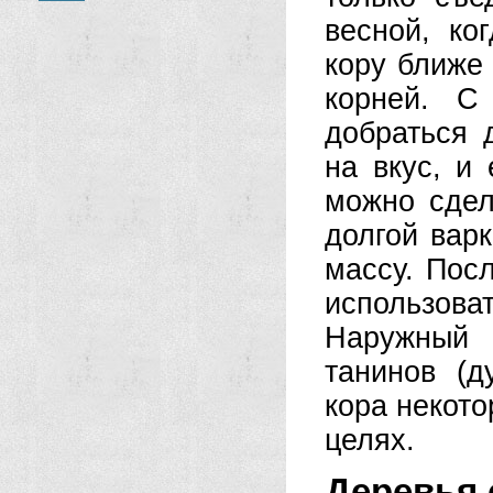
весной, ко
кору ближе
корней. С
добраться 
на вкус, и
можно сдел
долгой варк
массу. Посл
использоват
Наружный 
танинов (д
кора некот
целях.
Деревья 