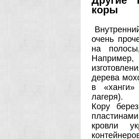
Другие 
коры
Внутренни
очень проч
на полосы
Например,
изготовлен
дерева мох
в «ханги»
лагеря).
Кору бере
пластинами
кровли ук
контейне