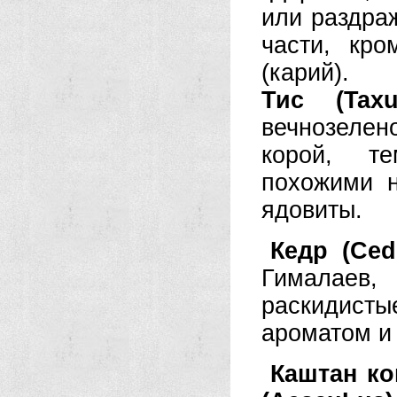
или раздра
части, кр
(карий).
Тис (Taxu
вечнозеле
корой, т
похожими 
ядовиты.
Кедр (Ced
Гималаев
раскидисты
ароматом и
Каштан ко