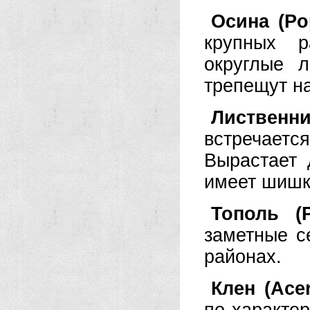
Осина (Po
крупных р
округлые 
трепещут на
Лиственн
встречаетс
Вырастает 
имеет шишки
Тополь (P
заметные с
районах.
Клен (Acer