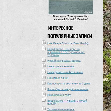
Все серии "Я не должен был
выжить/I Shouldn't Be Alive"
Нож Беара Гриллса (Bear Grylls)
Беар Гриллс – эксперт по
выживанию в экстремальных
условиях
Новый нож Беара Гриллса
Ножи для выживания
Разведение огня без спичек
Походные печки
Как построить землянку за 1 день
Как выбрать нож для выживания
Выживание в тайге
Беар Гриллс — «Выжить любой
ценой»
Техника выживания в