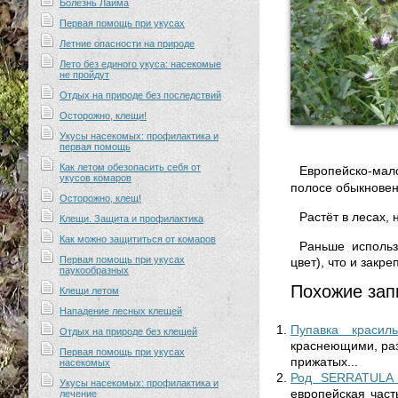
Болезнь Лайма
Первая помощь при укусах
Летние опасности на природе
Лето без единого укуса: насекомые
не пройдут
Отдых на природе без последствий
Осторожно, клещи!
Укусы насекомых: профилактика и
первая помощь
Как летом обезопасить себя от
Европейско-мал
укусов комаров
полосе обыкновенн
Осторожно, клещ!
Растёт в лесах, 
Клещи. Защита и профилактика
Как можно защититься от комаров
Раньше использ
Первая помощь при укусах
цвет), что и закр
паукообразных
Похожие зап
Клещи летом
Нападение лесных клещей
Пупавка красиль
Отдых на природе без клещей
краснеющими, раз
Первая помощь при укусах
прижатых...
насекомых
Род SERRATULA
Укусы насекомых: профилактика и
европейская част
лечение