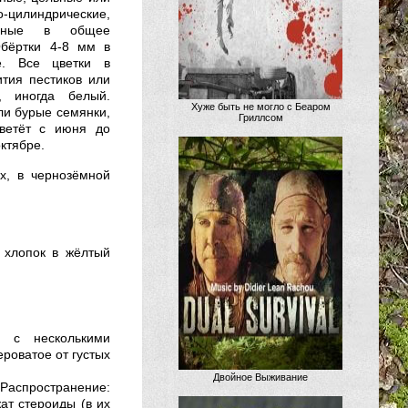
цилиндрические,
ранные в общее
Обёртки 4-8 мм в
е. Все цветки в
ития пестиков или
й, иногда белый.
Хуже быть не могло с Беаром
и бу­рые семянки,
Гриллсом
Цветёт с июня до
ктябре.
х, в черно­зёмной
, хлопок в жёлтый
м с несколькими
роватое от густых
Двойное Выживание
Распространение:
ат стероиды (в их