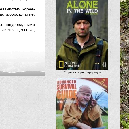
ревянистым корне­
сти,бороздчатые.
 со шнуровидными
 листья цельные,
Один на один с природой