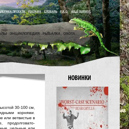
ДДЕРЖКА ПРОЕКТА
РЕКЛАМА
СЛОВАРЬ
F.A.Q.
WILD SURVIVE
АЛЫ
ЭНЦИКЛОПЕДИЯ
РЫБАЛКА
ОХОТА
высотой 30-100 см,
идными корнями.
е или ветвис­тые в
, продолговато-
ные, цель­ные или