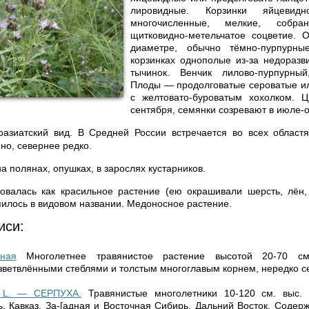
лировидные. Корзинки яй­цевидно-
много­численные, мелкие, соб
щитковидно-метельчатое соцветие. 
диа­метре, обычно тёмно-пурпурны
корзинках однопо­лые из-за недоразв
тычинок. Венчик лилово-пур­пурны
Плоды — продолговатые сероватые ил
с желтовато-бурова­тым хохолком. 
сентября, семянки созревают в июле-о
оазиатский вид.
В Средней России встреча­ется во всех областя
о, се­вернее редко.
на полянах, опушках, в зарослях кустарников.
овалась как красильное растение (ею окра­шивали шерсть, лён
епилось в видовом названии. Медоносное растение.
иси:
ная
Многолетнее травянистое растение высотой 20-70 с
ветвлён­ными стеблями и толстым многоглавым корнем, нередко се
 L. — СЕРПУХА.
Травянистые многолетники 10-120 см. выс. 
ь, Кавказ, За-[адная и Восточная Сибирь, Дальний Восток. Содерж