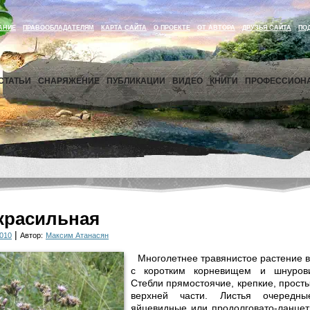
АНИЕ
ПРАВООБЛАДАТЕЛЯМ
КАРТА САЙТА
О ПРОЕКТЕ
ОТ АВТОРА
ДРУЗЬЯ САЙТА
ПО
СТАТЬИ
СНАРЯЖЕНИЕ
ПУБЛИКАЦИИ
ВИДЕО
КНИГИ
ПРОФЕССИОН
красильная
|
010
Автор:
Максим Атанасян
Многолетнее травянистое ра­стение 
с ко­ротким корневищем и шнуров
Стебли прямостоя­чие, крепкие, просты
верхней части. Листья оче­редные
яйцевидные или продолговато-ланцет