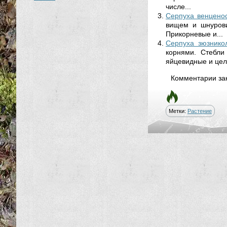
числе...
Серпуха венцено
вищем и шнурови
Прикорневые и...
Серпуха зюзнико
корнями. Стебли
яйцевидные и цель
Комментарии за
Метки:
Растение