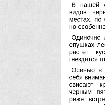
В нашей с
видов чер
местах, по 
но особенно
Одиночно и
опушках ле
растет ку
гнездятся п
Осенью в 
себя внима­
свисают к
черным пят
реже встр