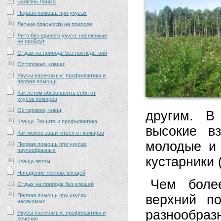
Болезнь Лайма
Первая помощь при укусах
Летние опасности на природе
Лето без единого укуса: насекомые
не пройдут
Отдых на природе без последствий
Осторожно, клещи!
Укусы насекомых: профилактика и
первая помощь
Как летом обезопасить себя от
укусов комаров
Осторожно, клещ!
другим. В
Клещи. Защита и профилактика
высокие в
Как можно защититься от комаров
молодые и 
Первая помощь при укусах
паукообразных
кустарники 
Клещи летом
Нападение лесных клещей
Чем боле
Отдых на природе без клещей
Первая помощь при укусах
верхний по
насекомых
разнообра
Укусы насекомых: профилактика и
лечение