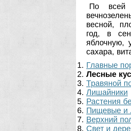
По всей 
вечнозелен
весной, пл
год, в се
яблочную, 
са­хара, вит
Главные по
Лесные ку
Травяной п
Лишайники
Растения б
Пищевые и 
Верхний по
Свет и дер