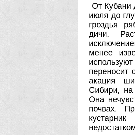
От Кубани 
июля до гл
гроздья р
дичи. Ра
исключени
менее изв
используют 
переносит с
акация ши
Сибири, на
Она нечувс
почвах. П
кустарни
недостатком