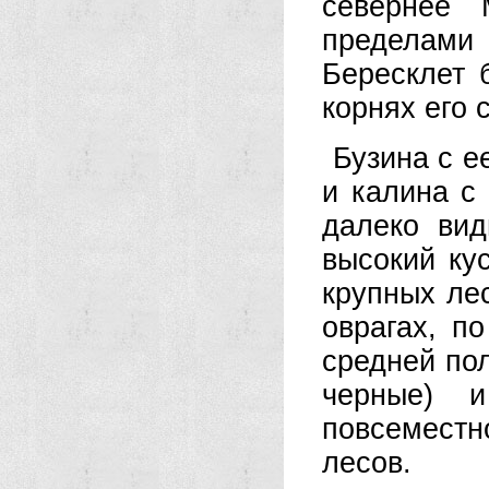
севернее 
пределами
Бересклет 
корнях его 
Бузина с е
и ка­лина 
далеко ви
высокий ку
крупных лес
оврагах, п
средней пол
черные) и
повсемест
лесов.