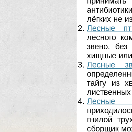
принимать 
антибиотик
лёгких не и
Лесные пт
лесного ко
звено, без
хищные или.
Лесные зв
определенн
тайгу из х
лиственных 
Лесные с
приходилось
гнилой тру
сборщик мож