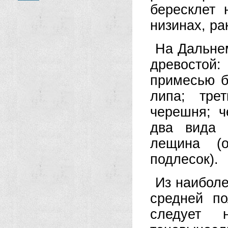
бересклет 
низинах, ра
На Дальне
древо­сто
примесью б
липа; тре
черешня; 
два вида 
лещина (о
подлесок).
Из наиболе
сред­ней п
следует 