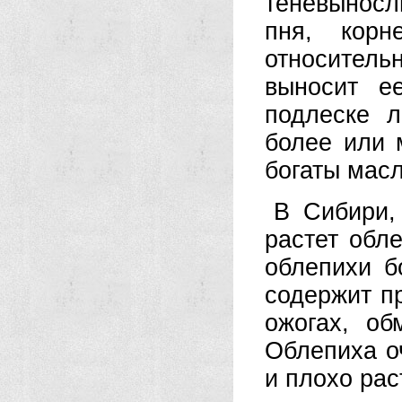
теневыносл
пня, корн
относитель
выносит е
подлеске л
более или 
богаты мас
В Сибири,
растет об­
облепихи б
содержит пр
ожогах, об
Облепиха о
и плохо рас