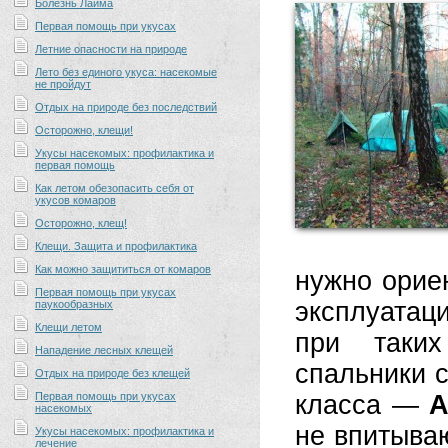
Болезнь Лайма
Первая помощь при укусах
Летние опасности на природе
Лето без единого укуса: насекомые
не пройдут
Отдых на природе без последствий
Осторожно, клещи!
Укусы насекомых: профилактика и
первая помощь
Как летом обезопасить себя от
укусов комаров
Осторожно, клещ!
Клещи. Защита и профилактика
Как можно защититься от комаров
нужно орие
Первая помощь при укусах
эксплуатаци
паукообразных
Клещи летом
при таких
Нападение лесных клещей
спальники 
Отдых на природе без клещей
Первая помощь при укусах
класса —
A
насекомых
не впитываю
Укусы насекомых: профилактика и
лечение