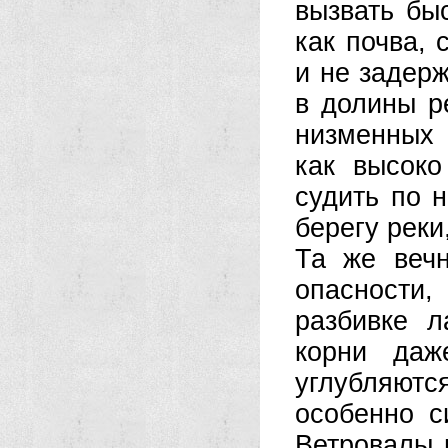
вызвать бы
как почва, 
и не задерж
в долины р
низменных 
как высок
судить по 
берегу реки
Та же вечн
опасности
разбивке л
корни даж
углубляют
особенно с
Ветровалы 