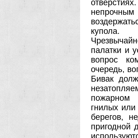
отверстиях
непрочным
воздержат
купола.
Чрезвычай
палатки и у
вопрос ко
очередь, во
Бивак долж
незатопляе
пожарном 
гнилых или
берегов, н
пригодной 
использ