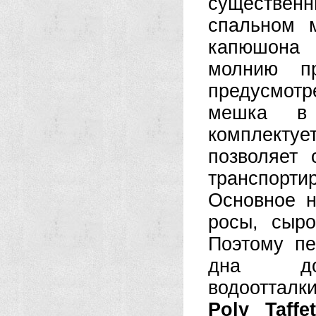
существе
спальном 
капюшона 
молнию п
предусмотр
мешка в 
комплект
позволяет
транспортир
Основное н
росы, сыро
Поэтому п
дна до
водооттал
Poly Taffe