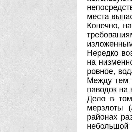
непосредст
места выпа
Конечно, на
требованиям
изложенным
Нередко во
на низменн
ровное, вод
Между тем 
паводок на 
Дело в том
мерзлоты 
районах ра
небольшо