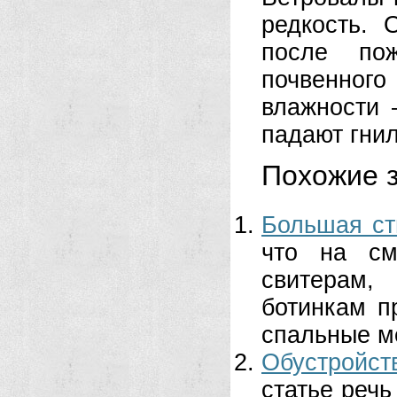
редкость. 
после пож
почвенного 
влажности
падают гни
Похожие з
Большая ст
что на см
свитерам,
ботинкам п
спальные ме
Обустройст
статье речь