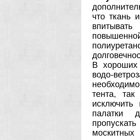
дополните
что ткань 
впитыват
повышенн
полиурет
долговечнос
В хороших
водо-вет
необходим
тента, та
исключить 
палатки 
пропускать
москитных 