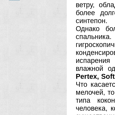
ветру, обл
более дол
синтепон.
Однако бо
спальник
гигроскопи
конденсиро
испарения
влажной од
Pertex, Sof
Что касает
мелочей, то
типа коко
человека, к