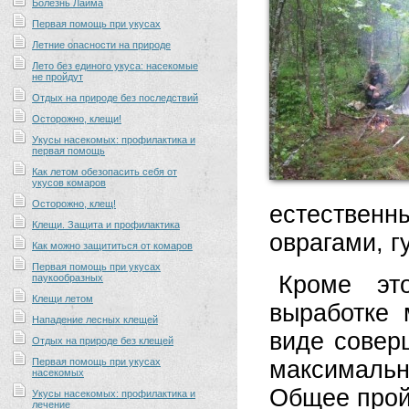
Болезнь Лайма
Первая помощь при укусах
Летние опасности на природе
Лето без единого укуса: насекомые
не пройдут
Отдых на природе без последствий
Осторожно, клещи!
Укусы насекомых: профилактика и
первая помощь
Как летом обезопасить себя от
укусов комаров
Осторожно, клещ!
естестве
Клещи. Защита и профилактика
оврагами, 
Как можно защититься от комаров
Первая помощь при укусах
Кроме эт
паукообразных
Клещи летом
выработке 
Нападение лесных клещей
виде совер
Отдых на природе без клещей
Первая помощь при укусах
максимальн
насекомых
Общее прой
Укусы насекомых: профилактика и
лечение