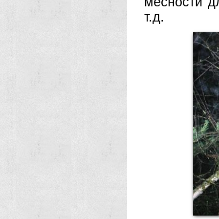
месности д
т.д.