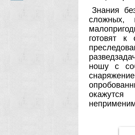
Знания бе
сложных, 
малоприго
готовят к
преследова
разведзада
ношу с со
снаряжени
опробован
окажутся
неприменимы