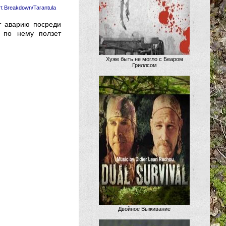
t Breakdown/Tarantula
т аварию посреди
о по нему ползет
Хуже быть не могло с Беаром
Гриллсом
Двойное Выживание