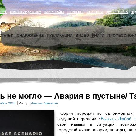
АНИЕ
ПРАВООБЛАДАТЕЛЯМ
КАРТА САЙТА
О ПРОЕКТЕ
ОТ АВТОРА
ДРУЗЬЯ САЙТА
ПО
СТАТЬИ
СНАРЯЖЕНИЕ
ПУБЛИКАЦИИ
ВИДЕО
КНИГИ
ПРОФЕССИОН
ь не могло — Авария в пустыне/ 
|
ябрь 2010
Автор:
Максим Атанасян
Серия передач по одноименной к
ведущий передачи «
Выжить Любой 
свои навыки в ситуацих, возмо
городской жизни: аварии, пожары, напа