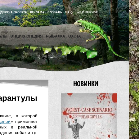
ДДЕРЖКА ПРОЕКТА
РЕКЛАМА
СЛОВАРЬ
F.A.Q.
WILD SURVIVE
АЛЫ
ЭНЦИКЛОПЕДИЯ
РЫБАЛКА
ОХОТА
Тарантулы
ниге, в которой
Ценой
» применяет
жных в реальной
дения собак и т.д.