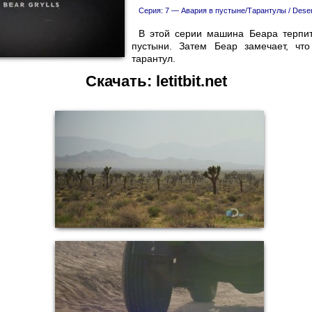
Серия: 7 —
Авария в пустыне/Тарантулы / Deser
В этой серии машина Беара терпи
пустыни. Затем Беар замечает, чт
тарантул.
Скачать:
letitbit.net