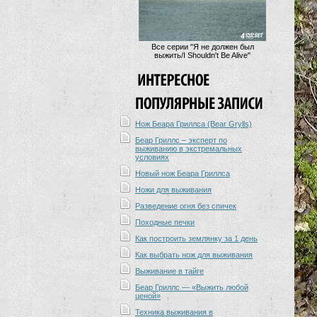
Все серии "Я не должен был
выжить/I Shouldn't Be Alive"
Нож Беара Гриллса (Bear Grylls)
Беар Гриллс – эксперт по
выживанию в экстремальных
условиях
Новый нож Беара Гриллса
Ножи для выживания
Разведение огня без спичек
Походные печки
Как построить землянку за 1 день
Как выбрать нож для выживания
Выживание в тайге
Беар Гриллс — «Выжить любой
ценой»
Техника выживания в