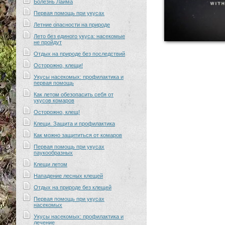
Болезнь Лайма
Первая помощь при укусах
Летние опасности на природе
Лето без единого укуса: насекомые
не пройдут
Отдых на природе без последствий
Осторожно, клещи!
Укусы насекомых: профилактика и
первая помощь
Как летом обезопасить себя от
укусов комаров
Осторожно, клещ!
Клещи. Защита и профилактика
Как можно защититься от комаров
Первая помощь при укусах
паукообразных
Клещи летом
Нападение лесных клещей
Отдых на природе без клещей
Первая помощь при укусах
насекомых
Укусы насекомых: профилактика и
лечение