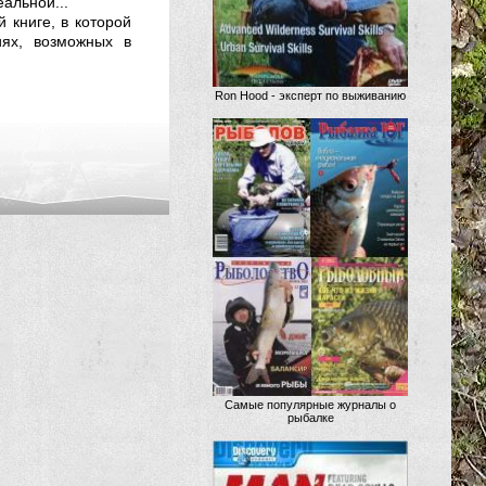
альной...
 книге, в которой
ях, возможных в
Ron Hood - эксперт по выживанию
Самые популярные журналы о
рыбалке