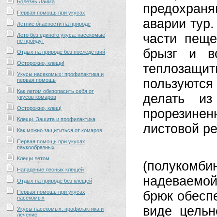
Болезнь Лайма
предохран
Первая помощь при укусах
аварии тур
Летние опасности на природе
части пещ
Лето без единого укуса: насекомые
не пройдут
брызг и в
Отдых на природе без последствий
Осторожно, клещи!
теплозащи
Укусы насекомых: профилактика и
пользуютс
первая помощь
Как летом обезопасить себя от
делать из
укусов комаров
Осторожно, клещ!
прорезиненн
Клещи. Защита и профилактика
листовой ре
Как можно защититься от комаров
Первая помощь при укусах
Г. может
паукообразных
Клещи летом
(полуком
Нападение лесных клещей
надеваемо
Отдых на природе без клещей
Первая помощь при укусах
брюк обеспе
насекомых
виде цельн
Укусы насекомых: профилактика и
лечение