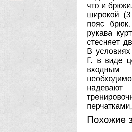
что и брюк
широкой (3
пояс брюк.
рукава курт
стесняет д
В условиях
Г. в виде 
входным 
необходим
надеваю
тренировоч
перчатками,
Похожие з