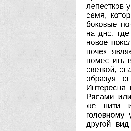
лепестков у
семя, котор
боковые по
на дно, гд
новое поко
почек явля
поместить 
светкой, он
образуя с
Интересна 
Рясами или
же нити и
головному 
другой вид