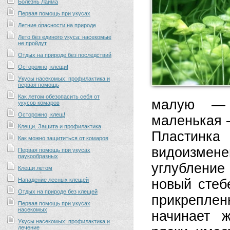
Болезнь Лайма
Первая помощь при укусах
Летние опасности на природе
Лето без единого укуса: насекомые
не пройдут
Отдых на природе без последствий
Осторожно, клещи!
Укусы насекомых: профилактика и
первая помощь
Как летом обезопасить себя от
малую — 
укусов комаров
Осторожно, клещ!
маленькая —
Клещи. Защита и профилактика
Пластинка
Как можно защититься от комаров
видоизмене
Первая помощь при укусах
паукообразных
углубление
Клещи летом
Нападение лесных клещей
новый стебе
Отдых на природе без клещей
прикрепле
Первая помощь при укусах
насекомых
начинает 
Укусы насекомых: профилактика и
лечение