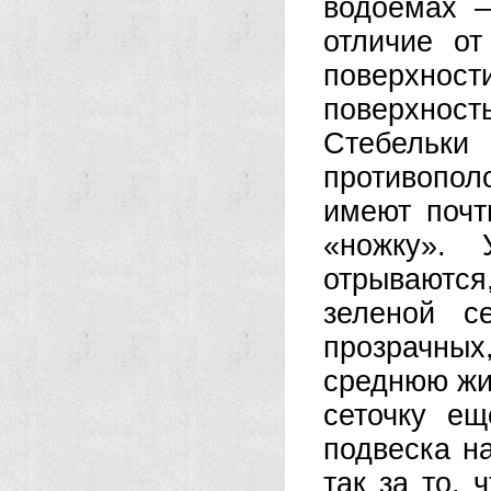
водоемах —
отличие о
поверхно
поверхнос
Стебельки
противопол
имеют почт
«ножку».
отрываются,
зеленой се
прозрачных
среднюю жил
сеточку е
подвеска н
так за то,