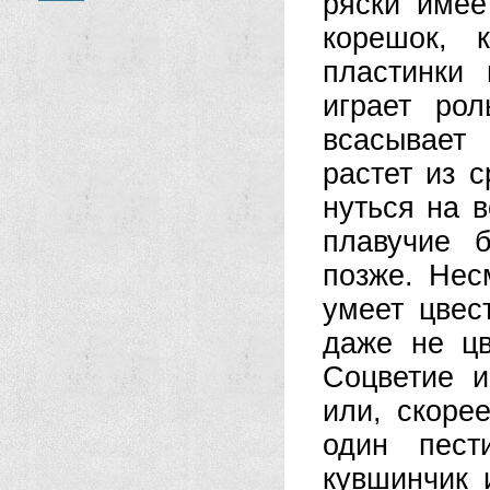
ряски имее
корешок, 
пластинки
играет ро
всасывает
растет из 
нуться на в
плавучие б
позже. Нес
умеет цвес
даже не цв
Соцветие 
или, скоре
один пест
кувшинчик 