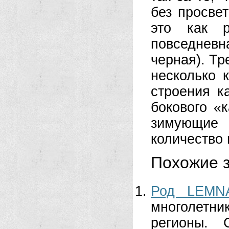
без просвет
это как р
повседнев
черная). Тр
несколько 
строения к
бокового «
зимующие
количество 
Похожие з
Род LEMN
многолетни
регионы. 