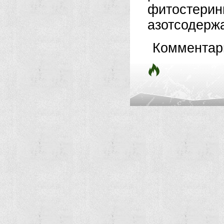
фитостери
азотсодержа
Комментар