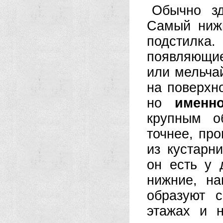
Обычно зд
Самый нижн
подстилка
появляющие
или мельча
на поверхн
но
именн
крупным о
точнее, пр
из кустарн
он есть у 
нижние, на
образуют 
этажах и 