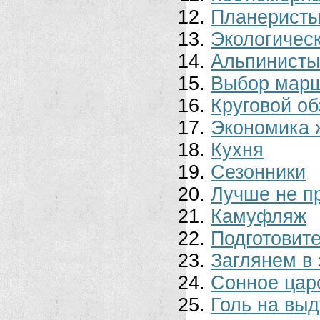
Планерист
Экологичес
Альпинисты
Выбор мар
Круговой об
Экономика 
Кухня
Сезонники
Лучше не п
Камуфляж
Подготовит
Заглянем в
Сонное цар
Голь на выд