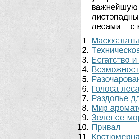
важнейшую
листопадн
лесами – с
Маскхалаты
Техническо
Богатство и
Возможност
Разочарова
Голоса лес
Раздолье д
Мир аромат
Зеленое мо
Привал
Костюмерн