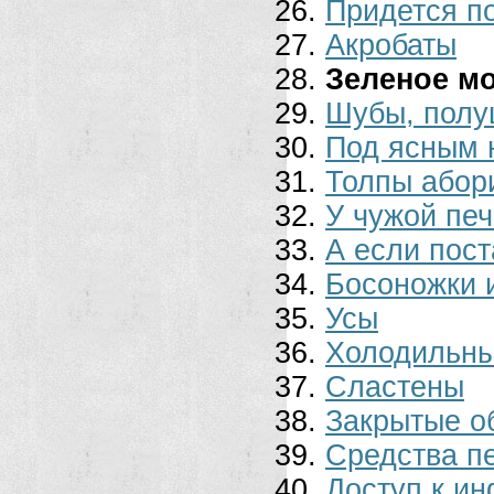
Придется п
Акробаты
Зеленое м
Шубы, полу
Под ясным 
Толпы абор
У чужой печ
А если пос
Босоножки 
Усы
Холодильны
Сластены
Закрытые о
Средства п
Доступ к и