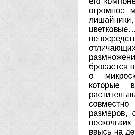
его компон
огромное м
лишайники,
цветковы
непосредс
отличающих
размножен
бросается в
о микроск
которые 
растительн
совместно
размеров, 
нескольки
ввысь на де