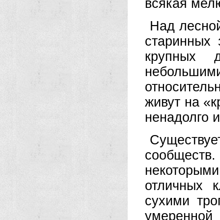
всякая мелю
Над лесной
старинных 
крупных д
небольшими
относитель
живут на «к
ненадолго и
Существу
сообществ
некоторыми
отличных 
сухими тро
умеренной