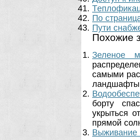
Теплофика
По страниц
Пути снабж
Похожие з
Зеленое м
распределен
самыми рас
ландшафты. 
Водообеспе
борту спа
укрыться о
прямой солн
Выживание