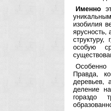
Именно
эт
уникальным
изобилия в
ярусность, 
структуру,
особую с
существова
Особенно
Правда, к
деревьев,
деление н
гораздо 
образованн