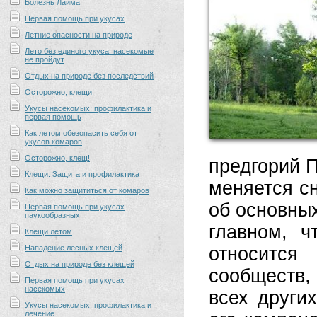
Болезнь Лайма
Первая помощь при укусах
Летние опасности на природе
Лето без единого укуса: насекомые
не пройдут
Отдых на природе без последствий
Осторожно, клещи!
Укусы насекомых: профилактика и
первая помощь
Как летом обезопасить себя от
укусов комаров
Осторожно, клещ!
предгорий 
Клещи. Защита и профилактика
меняется сн
Как можно защититься от комаров
об основных
Первая помощь при укусах
паукообразных
главном, ч
Клещи летом
Нападение лесных клещей
относитс
Отдых на природе без клещей
сообществ
Первая помощь при укусах
насекомых
всех други
Укусы насекомых: профилактика и
лечение