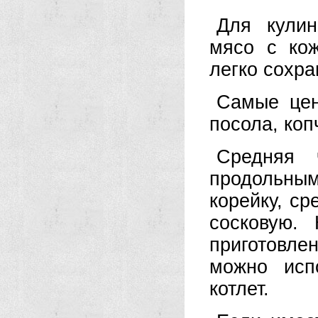
Для кули
мясо с ко
легко сохра
Самые цен
посола, коп
Средняя 
продольны
корейку, с
сосковую.
приготовле
можно исп
котлет.