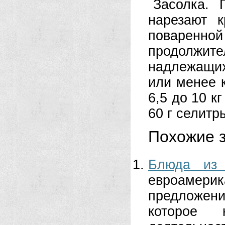
Засолка. 
нарезают 
поварен
продолжите
надлежащих
или менее к
6,5 до 10 к
60 г селитр
Похожие з
Блюда из 
евроаме
предложени
которое 