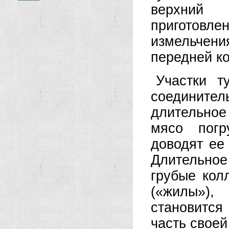
верхний 
приготовл
измельчен
передней ко
Участки т
соединител
длительное
мясо погр
доводят ее
Длительно
грубые кол
(«жилы»),
становится
часть своей