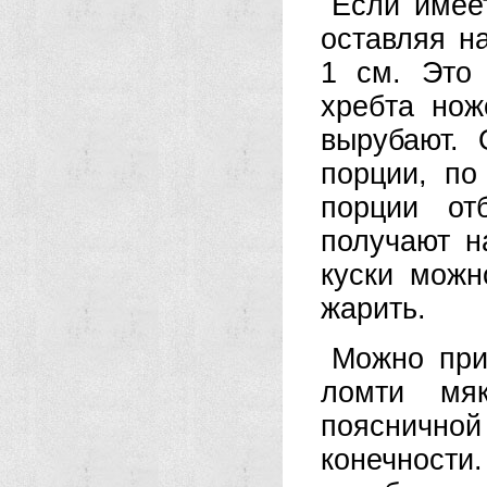
Если имеет
оставляя н
1 см. Это 
хребта нож
вырубают.
порции, п
порции от
получают н
куски можн
жарить.
Можно при
ломти мя
поясничной
конечнос