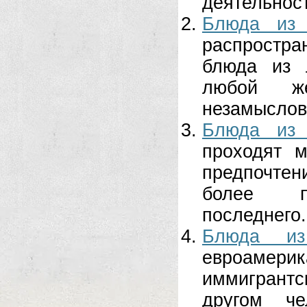
деятельност
Блюда из 
распростр
блюда из 
любой же
незамыслова
Блюда из 
проходят 
предпочтен
более пр
последнего..
Блюда и
евроамерик
иммигрантс
другом че