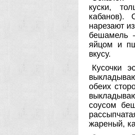
куски, то
кабанов).
нарезают из
бешамель 
яйцом и п
вкусу.
Кусочки эс
выкладываю
обеих стор
выкладыва
соусом бе
рассыпчата
жареный, к