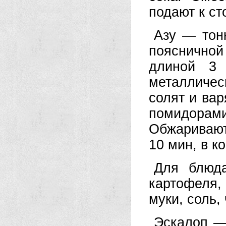
подают к ст
Азу — тон
поясничной
длиной 3
металличес
солят и вар
помидора
Обжаривают
10 мин, в к
Для блюда
картофеля,
муки, соль, 
Эскалоп —