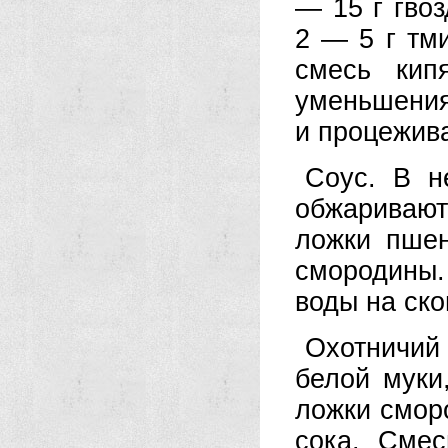
— 15 г гвоз
2 — 5 г тм
смесь кип
уменьшения
и процежив
Соус. В н
обжаривают
ложки пшен
смородины.
воды на ско
Охотничий 
белой муки
ложки сморо
сока. Смес