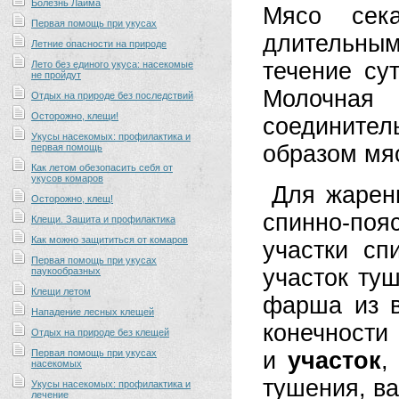
Болезнь Лайма
Мясо сек
Первая помощь при укусах
длительным
Летние опасности на природе
течение су
Лето без единого укуса: насекомые
не пройдут
Молочная
Отдых на природе без последствий
Осторожно, клещи!
соедините
Укусы насекомых: профилактика и
образом мяс
первая помощь
Как летом обезопасить себя от
укусов комаров
Для жарен
Осторожно, клещ!
спинно-по
Клещи. Защита и профилактика
Как можно защититься от комаров
участки сп
Первая помощь при укусах
участок ту
паукообразных
Клещи летом
фарша из в
Нападение лесных клещей
конечности
Отдых на природе без клещей
Первая помощь при укусах
и
участок
,
насекомых
тушения, в
Укусы насекомых: профилактика и
лечение