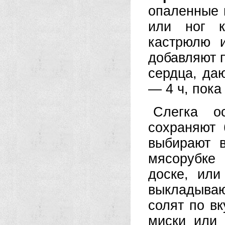
опаленные 
или ног к
кастрюлю 
добавляют п
сердца, да
— 4 ч, пока
Слегка о
сохраняют 
выбирают в
мясорубке
доске, или
выкладыва
солят по вк
миски или 