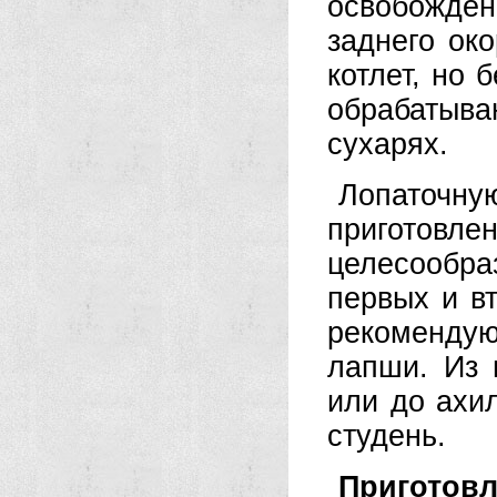
освобожденн
заднего ок
котлет, но 
обрабатыв
сухарях.
Лопаточну
приготовле
целесообр
первых и в
рекоменду
лапши. Из 
или до ахи
студень.
Приготов