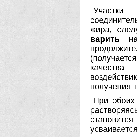
Участк
соединител
жира, след
варить
на 
продолжит
(получается
качества 
воздействи
получения 
При обоих
растворяя
становит
усваивает