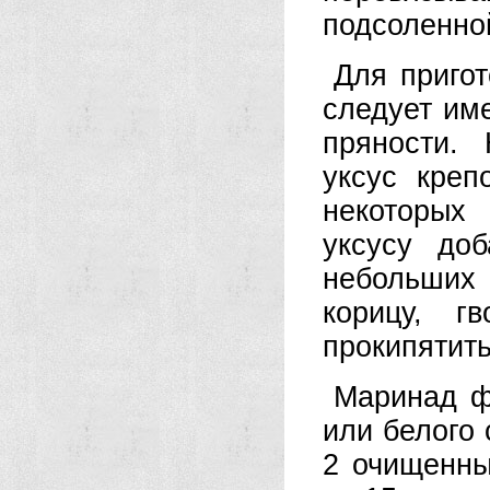
подсоленной
Для приго
следует им
пряности.
уксус кре
некоторых
уксусу доб
небольших 
корицу, г
прокипятить
Маринад фр
или белого 
2 очищенны