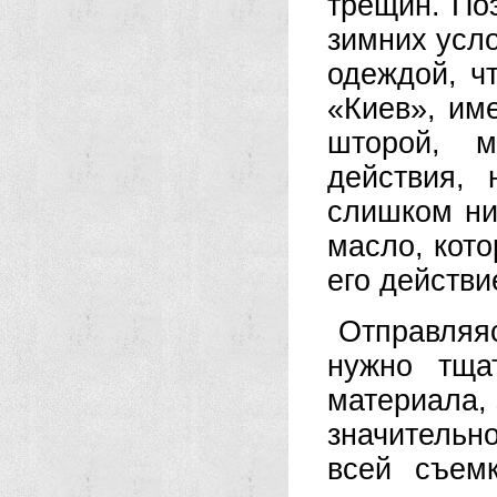
трещин. По
зимних усл
одеждой, ч
«Киев», и
шторой, м
действия,
слишком ни
масло, кото
его действи
Отправляя
нужно тщат
материала, 
значительн
всей съем