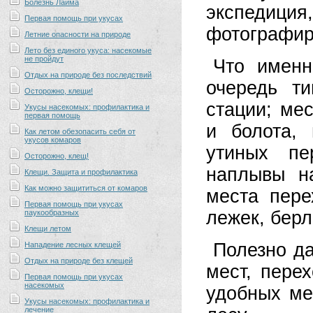
Болезнь Лайма
экспедиц
Первая помощь при укусах
фотографир
Летние опасности на природе
Лето без единого укуса: насекомые
не пройдут
Что именн
Отдых на природе без последствий
очередь т
Осторожно, клещи!
стации; мес
Укусы насекомых: профилактика и
первая помощь
и болота,
Как летом обезопасить себя от
укусов комаров
утиных пе
Осторожно, клещ!
наплывы н
Клещи. Защита и профилактика
Как можно защититься от комаров
места пере
Первая помощь при укусах
лежек, берл
паукообразных
Клещи летом
Полезно д
Нападение лесных клещей
Отдых на природе без клещей
мест, пере
Первая помощь при укусах
насекомых
удобных ме
Укусы насекомых: профилактика и
лечение