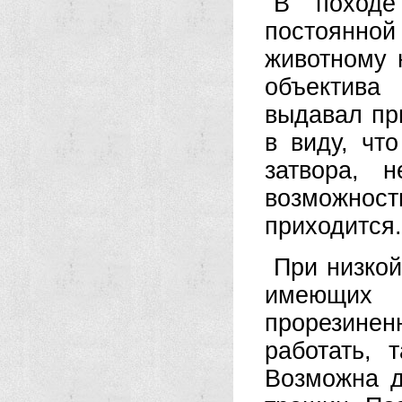
В походе
постоянно
животному 
объектива
выдавал пр
в виду, чт
затвора, 
возможнос
приходится.
При низкой
имеющих 
прорезине
работать, 
Возможна д