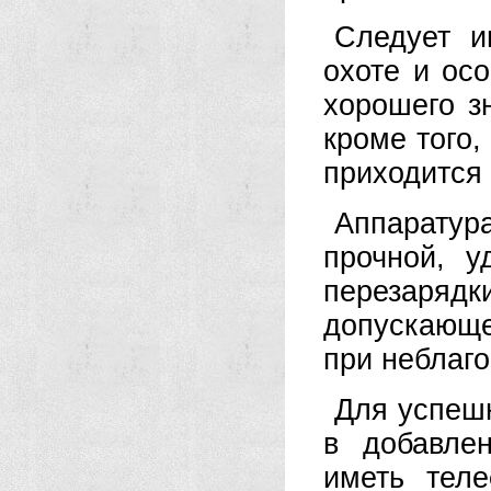
Следует и
охоте и ос
хорошего з
кроме того,
приходится
Аппаратур
прочной, 
перезарядк
допускающ
при неблаг
Для успеш
в добавле
иметь теле