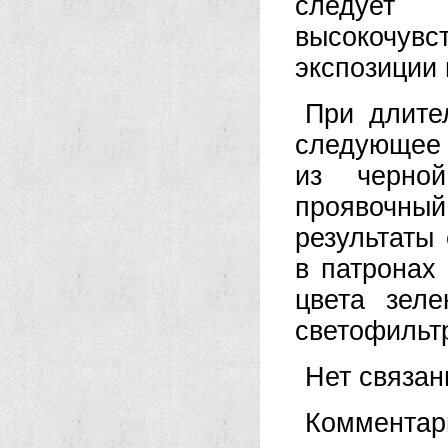
следуе
высокочув
экспозиции 
При длите
следующее 
из черной
проявочный
результаты
в патронах
цвета зеле
светофильт
Нет связа
Комментар