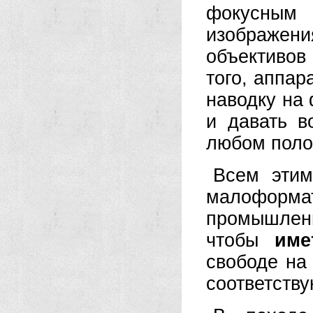
фокусным 
изображен
объективов
того, аппар
наводку на 
и давать в
любом поло
Всем этим
малоформа
промышлен
чтобы
име
свободе на
соответств