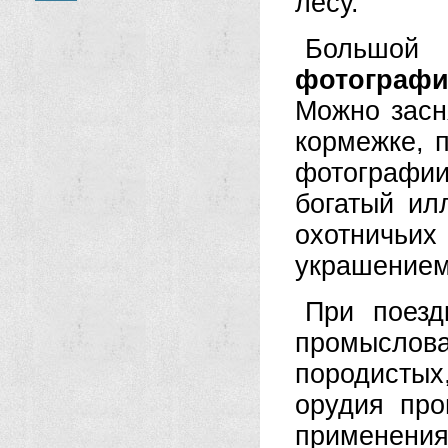
лесу.
Большой
фотографи
Можно засн
кормежке, п
фотографии
богатый ил
охотничьих 
украшением
При поезд
промыслов
породисты
орудия про
применения