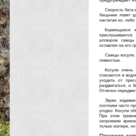
предупреждает чле
Скорость бега 
Хищники ловят з
настигая их, либо
Кормящаяся к
прислушивается.
аллюром самцы 
оставляя на его г
Самцы косули,
ловкостью.
Косули очень
спасаются в водо
уходить от прес
раздвигаться, и 
Отлично передвиг
Звуки, издава
охотники часто пр
угодно. Косули об
При этом трево
негромким крико
только матери, но