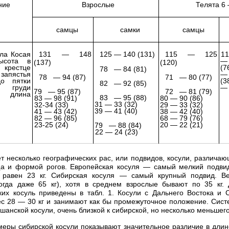
ние
Взрослые
Телята 6
самцы
самки
самцы
ла Косая
131 — 148
125 — 140 (131)
115 — 125
11
ысота в
— 
(137)
(120)
 крестце
(7
78 — 84 (81)
запястья
— 
78 — 94 (87)
71 — 80 (77)
о пятки
(3
82 — 92 (85)
груди
— 
79 — 95 (87)
72 — 81 (79)
 длина
83 — 95 (88)
83 — 98 (91)
80 — 90 (86)
31 — 33 (32)
32-34 (33)
29 — 33 (32)
39 — 41 (40)
41 — 43 (42)
38 — 42 (40)
82 — 96 (85)
68 — 79 (76)
23-25 (24)
20 — 22 (21)
79 — 88 (84)
22 — 24 (23)
т несколько географических рас, или подвидов, косули, различа
ща и формой рогов. Европейская косуля — самый мелкий подвид
 равен 23 кг. Сибирская косуля — самый крупный подвид. В
ногда даже 65 кг), хотя в среднем взрослые бывают по 35 кг.
их косуль приведены в табл. 1. Косули с Дальнего Востока и 
с 28 — 30 кг и занимают как бы промежуточное положение. Сис
шанской косули, очень близкой к сибирской, но несколько меньшег
еры сибирской косули показывают значительное различие в длин