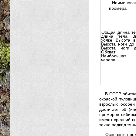
Наименова
промера
Общая длина те
длина тела В
холке Высота в
Высота ноги до 
Высота ноги д
Обхват 
Наибольшая
черепа
В СССР обитае
окраской тулови
взрослых особей
достигает 59 (и
промеров сибирск
имеют средний ве
также подвид тянь
Основные пром