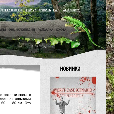
ДДЕРЖКА ПРОЕКТА
РЕКЛАМА
СЛОВАРЬ
F.A.Q.
WILD SURVIVE
АЛЫ
ЭНЦИКЛОПЕДИЯ
РЫБАЛКА
ОХОТА
е покопки снега с
рапанной копытами
 60 — 80 см. Это