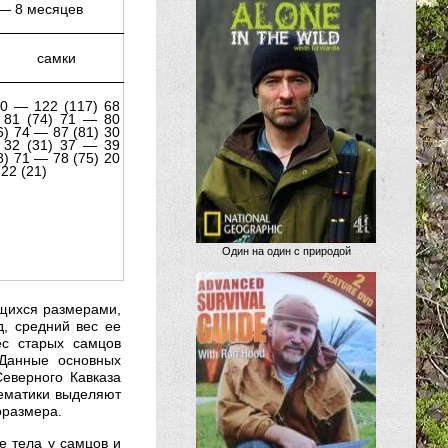
 — 8 месяцев
самки
0 — 122 (117) 68
81 (74) 71 — 80
6) 74 — 87 (81) 30
32 (31) 37 — 39
8) 71 — 78 (75) 20
22 (21)
Один на один с природой
ющихся размерами,
, средний вес ее
ес старых самцов
 Данные основных
Северного Кавказа
тематики выделяют
оразмера.
е тела у самцов и