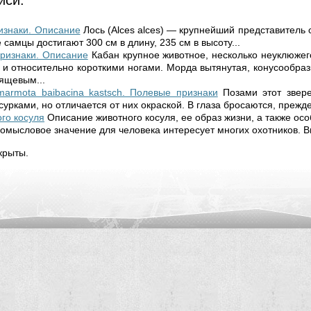
иси:
изнаки. Описание
Лось (Alces alces) — крупнейший представитель 
самцы достигают 300 см в длину, 235 см в высоту...
ризнаки. Описание
Кабан крупное животное, несколько неуклюжег
и относительно короткими ногами. Морда вытянутая, конусообраз
ящевым...
armota baibacina kastsch. Полевые признаки
Позами этот звере
сурками, но отличается от них окраской. В глаза бросаются, прежде 
го косуля
Описание животного косуля, ее образ жизни, а также ос
омысловое значение для человека интересует многих охотников. В
крыты.