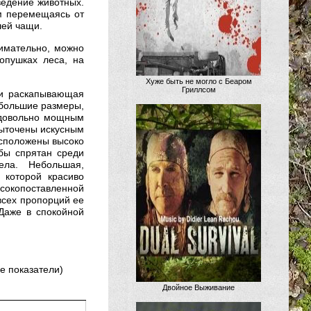
ведение животных.
м перемещаясь от
шей чащи.
нимательно, можно
 опушках леса, на
Хуже быть не могло с Беаром
Гриллсом
ли раскапывающая
ебольшие размеры,
 довольно мощным
 выточены искусным
асположены высоко
бы спрятан среди
ела. Небольшая,
 которой красиво
ысокопоставленной
всех пропорций ее
 Даже в спокойной
 показатели)
Двойное Выживание