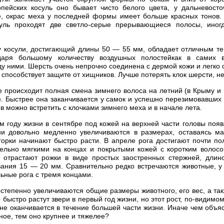
опейских косуль оно бывает чисто белого цвета, у дальневос
е, окрас меха у последней формы имеет больше красных тонов.
уль проходят две светло-серые прерывающиеся полосы, иног
 косули, достигающий длины 50 — 55 мм, обладает отличным т
даря большому количеству воздушных полостейкак в самих 
у ними. Шерсть очень непрочно соединена с дермой кожи и легко о
 способствует защите от хищников. Лучше потерять клок шерсти, н
е происходит полная смена зимнего волоса на летний (в Крыму и 
). Быстрее она заканчивается у самок и успешно перезимовавших
 можно встретить с клочками зимнего меха и в начале лета.
м году жизни в сентябре под кожей на верхней части головы поя
Они довольно медленно увеличиваются в размерах, оставаясь м
горки начинают быстро расти. В апреле рога достигают почти по
тельно мягкими на концах и покрытыми кожей с коротким волосо
д отрастают рожки в виде простых заостренных стержней, дли
ания 15 — 20 мм. Сравнительно редко встречаются животные, у 
ьные рога с тремя концами.
степенно увеличиваются общие размеры животного, его вес, а так
быстро растут звери в первый год жизни, но этот рост, по-видимому,
не оканчивается в течение большей части жизни. Иначе чем объяс
ное, тем оно крупнее и тяжелее?