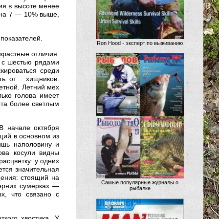
чия в высоте менее
 на 7 — 10% выше,
показателей.
Ron Hood - эксперт по выживанию
зрастные отличия.
 с шестью рядами
скироваться среди
ь от . хищников.
метной. Летний мех
лько голова имеет
ыта более светлым
В начале октября
щий в основном из
ишь наполовину и
ова косули видны
асцветку: у одних
ется значительная
щения: стоящий на
Самые популярные журналы о
черних сумерках —
рыбалке
х, что связано с
ткого хвостика. У