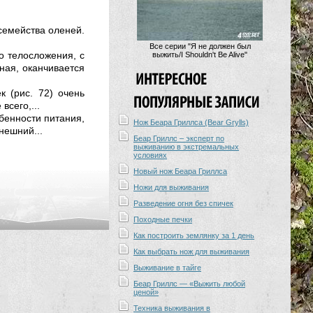
семейства оленей.
Все серии "Я не должен был
о телосложения, с
выжить/I Shouldn't Be Alive"
ная, оканчивается
к (рис. 72) очень
всего,...
обенности питания,
Нож Беара Гриллса (Bear Grylls)
нешний...
Беар Гриллс – эксперт по
выживанию в экстремальных
условиях
Новый нож Беара Гриллса
Ножи для выживания
Разведение огня без спичек
Походные печки
Как построить землянку за 1 день
Как выбрать нож для выживания
Выживание в тайге
Беар Гриллс — «Выжить любой
ценой»
Техника выживания в