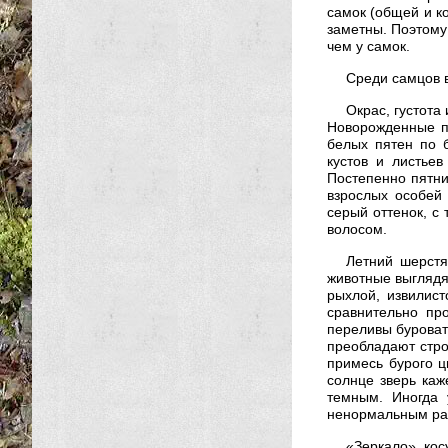
самок (общей и ко
заметны. Поэтому
чем у самок.
Среди самцов 
Окрас, густота
Новорожденные п
белых пятен по б
кустов и листье
Постепенно пятнис
взрослых особей 
серый оттенок, с
волосом.
Летний шерстя
животные выглядя
рыхлой, извилис
сравнительно пр
переливы буроват
преобладают стро
примесь бурого ц
солнце зверь каж
темным. Иногда 
ненормальным ра
«Зеркало» кос