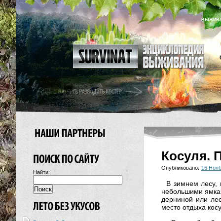
ВЫЖИВ
Косуля. 
Опубликовано:
16 Нояб
Найти:
В зимнем лесу, 
небольшими ямкам
дерниной или ле
место отдыха косу