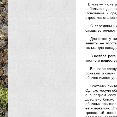
В мае — июне ро
небольших дерев
Основание и сре
отростков станов
С середины ию
самцы встречают 
Для этого у н
защиты — толста
только для нападе
В ноябре рога
костного веществ
В январе следу
рожками и самки,
обычно имеют уро
Охотники счита
Однако косуля об
а в редком лесу
довольно близко.
обычных прыжков 
ее «зеркало». Эт
тревожный топот