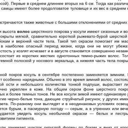
сой). Первые в среднем длиннее вторых на 6 см. Тогда как разли
 самцы имеют более продолговатое туловище и их вес в среднем
встречаются также животные с большими отклонениями от средних 
 и высота
волос
шерстяного покрова у косули имеют сезонные и во
окрыты мягкой, сравнительно короткой рыжевато-бурой шерсткой
окам и верхней части тела. Такой тип окраски помогает им ма
в в наиболее опасный период жизни, когда они не могут убежат
тость у козлят исчезает и в августе становится совершенно неза
состоит из коротких жестких однотонных темно-рыжих волос. То
 темной полоской у носового зеркальца, а нижняя часть тела покр
ной покров косуль в сентябре постепенно заменяется зимним. 
т особенно нарядными. Обычно в это время зимний волос, состоя
той ости и небольшого количества тонкой подпуши, вырастает л
очно укреплен в коже. На общем сером фоне шерстного покр
ых и более темных тонов. Не все косули зимой имеют одинаковую р
гие черно-белые тона, дающие струйчатый рисунок; у других име
вета. По-разному они выглядят и в неодинаковых условиях осве
ется бурым, в пасмурную погоду — серым, а в утренних или ве
удается увидеть косуль необычной окраски — белых и пестры
звитием пигмента.
ули занимает участок округлой формы по бокам и вниз от коро