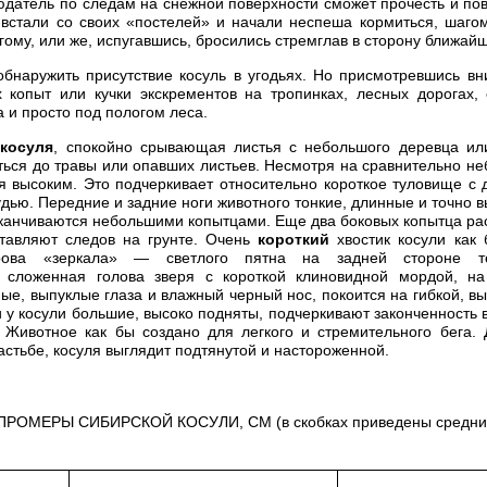
датель по следам на снежной поверхности сможет прочесть и по
 встали со своих «постелей» и начали неспеша кормиться, шаго
угому, или же, испугавшись, бросились стремглав в сторону ближай
обнаружить присутствие косуль в угодьях. Но присмотревшись в
 копыт или кучки экскрементов на тропинках, лесных дорогах,
а и просто под пологом леса.
а
косуля
, спокойно срывающая листья с небольшого деревца и
аться до травы или опавших листьев. Несмотря на сравнительно н
я высоким. Это подчеркивает относительно короткое туловище с
удью. Передние и задние ноги животного тонкие, длинные и точно
канчиваются небольшими копытцами. Еще два боковых копытца р
ставляют следов на грунте. Очень
короткий
хвостик косули как 
рова «зеркала» — светлого пятна на задней стороне т
 сложенная голова зверя с короткой клиновидной мордой, на
ые, выпуклые глаза и влажный черный нос, покоится на гибкой, в
 у косули большие, высоко подняты, подчеркивают законченность 
 Животное как бы создано для легкого и стремительного бега.
астьбе, косуля выглядит подтянутой и настороженной.
ОМЕРЫ СИБИРСКОЙ КОСУЛИ, СМ (в скобках приведены средние