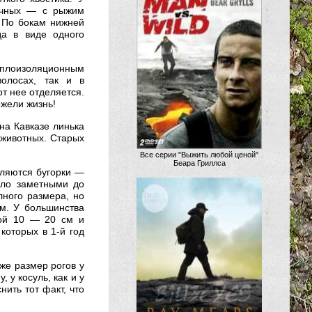
точных — с рыжим
 По бокам нижней
да в виде одного
еплоизоляционным
волосах, так и в
т нее отделяется.
ежели жизнь!
на Кавказе линька
 животных. Старых
Все серии "Выжить любой ценой"
Беара Гриллса
вляются бугорки —
ало заметными до
лного размера, но
м. У большинства
ной 10 — 20 см и
которых в 1-й год
же размер рогов у
 у косуль, как и у
нить тот факт, что