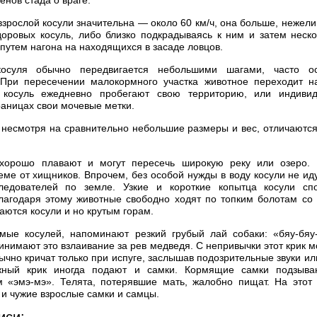
нов стада о враге.
взрослой косули значительна — около 60 км/ч, она больше, нежели
доровых косуль, либо близко подкрадываясь к ним и затем неск
 путем нагона на находящихся в засаде ловцов.
осуля обычно передвигается небольшими шагами, часто ос
 При пересечении малокормного участка животное переходит н
косуль ежедневно пробегают свою территорию, или индивиду
раницах свои мочевые метки.
 несмотря на сравнительно небольшие размеры и вес, отличаютс
 хорошо плавают и могут пересечь широкую реку или озеро.
еме от хищников. Впрочем, без особой нужды в воду косули не ид
ледователей по земле. Узкие и короткие копытца косули сп
благодаря этому животные свободно ходят по топким болотам со
аются косули и но крутым горам.
емые косулей, напоминают резкий грубый лай собаки: «бяу-бяу
инимают это взлаивание за рев медведя. С непривычки этот крик м
ычно кричат только при испуге, заслышав подозрительные звуки ил
жный крик иногда подают и самки. Кормящие самки подзыва
м «эмэ-мэ». Телята, потерявшие мать, жалобно пищат. На этот 
 и чужие взрослые самки и самцы.