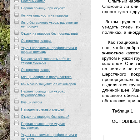
Опытный наблю
Болезнь Лайма
Спокойно ли они
Первая помощь при укусах
одного куста к др
Летние опасности на природе
Летом труднее 
Лето без единого укуса: насекомые
не пройдут
увидеть следы их
полянках, а иногд
Отдых на природе без последствий
Осторожно, клещи!
Как грациозн
снег, чтобы добр
Укусы насекомых: профилактика и
первая помощь
животное
кажетс
крупом и узкой гр
Как летом обезопасить себя от
укусов комаров
мастером. Они за
на ногах и не о
Осторожно, клещ!
шерстяного пок
Клещи. Защита и профилактика
пропорционально
Как можно защититься от комаров
выделяются крупн
длинной шее. Уши
Первая помощь при укусах
внешнего облика.
паукообразных
обстановке, при п
Клещи летом
Нападение лесных клещей
Таблица 1
Отдых на природе без клещей
ОСНОВНЫЕ ПР
Первая помощь при укусах
насекомых
Укусы насекомых: профилактика и
лечение