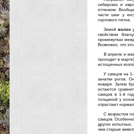
сибирских и евр
оттенком. Вообщ
части шеи у кос
горлового пятна.
Зимой
волос
у
свойством благо
промежутках межд
Возможно, что это
В апреле и ма
проходит в марте
истощенных козлов
У самцов на 1-
зачатки рогов. 
января. Затем бу
остаются сравни
самцов в 1-й го
толщиной у основ
отрастают нормал
С возрастом по
самцов. Особенно 
других копытных, 
чем старше живот