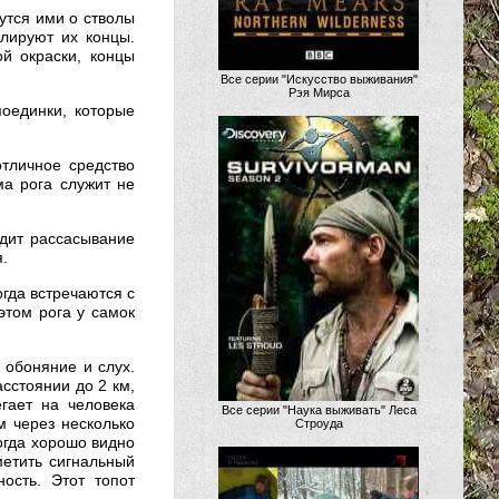
утся ими о стволы
лируют их концы.
й окраски, концы
Все серии "Искусство выживания"
Рэя Мирса
оединки, которые
отличное средство
а рога служит не
одит рассасывание
.
гда встречаются с
этом рога у самок
 обоняние и слух.
сстоянии до 2 км,
гает на человека
Все серии "Наука выживать" Леса
м через несколько
Строуда
огда хорошо видно
метить сигнальный
ость. Этот топот