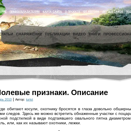
АНИЕ
ПРАВООБЛАДАТЕЛЯМ
КАРТА САЙТА
О ПРОЕКТЕ
ОТ АВТОРА
ДРУЗЬЯ САЙТА
ПО
СТАТЬИ
СНАРЯЖЕНИЕ
ПУБЛИКАЦИИ
ВИДЕО
КНИГИ
ПРОФЕССИОН
Полевые признаки. Описание
|
рь 2010
Автор:
turist
где обитают косули, охотнику бросятся в глаза довольно обширны
и следов. Здесь же можно встретить обнаженные участки с поца
сной подстилкой в виде подтаявшего овального пятна диаметром
ль, или, как их называют охотники, лежки.