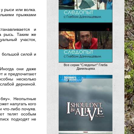
 у рыси или волка.
олькими прыжками
танавливается и
а рысь. Таким же
альный участок,
я большой силой и
Все серии "Следопыт" Глеба
 Иногда они даже
Данильцева
ут и предпочитают
особны несколько
 слабой дерниной.
-бяу». Неопытные
ожет напугать кого
и что-либо почуяв.
ют телят особым
писк подходят не