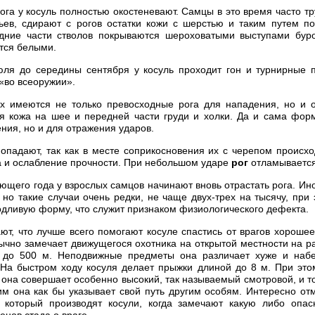
га у косуль полностью окостеневают. Самцы в это время часто тр
ьев, сдирают с рогов остатки кожи с шерстью и таким путем по
дние части стволов покрываются шероховатыми выступами буро
ятся белыми.
ля до середины сентября у косуль проходит гон и турнирные п
«во всеоружии».
их имеются не только превосходные рога для нападения, но и 
я кожа на шее и передней части груди и холки. Да и сама форм
ния, но и для отражения ударов.
 опадают, так как в месте соприкосновения их с черепом происх
а и ослабление прочности. При небольшом ударе
рог
отламывается
ющего года у взрослых самцов начинают вновь отрастать рога. Ино
 но такие случаи очень редки, не чаще двух-трех на тысячу, при 
дливую форму, что служит признаком физиологического дефекта.
ют, что лучше всего помогают косуле спастись от врагов хорошее
ычно замечает движущегося охотника на открытой местности на ра
 до 500 м. Неподвижные предметы она различает хуже и набе
 На быстром ходу косуля делает прыжки длиной до 8 м. При это
она совершает особенно высокий, так называемый смотровой, и т
им она как бы указывает свой путь другим особям. Интересно от
, который производят косули, когда замечают какую либо опасн