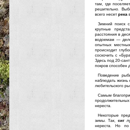
там, где поселяе
решительно. Выб
всего несет
река
в
Зимний поиск с
крупные предст
расстояния в деся
водоемам — дело
опытных местных
происходит глуб
соскочить с «Бур
Здесь под 20-сант
покров способен 
Поведение рыбы
наблюдать жизнь с
любительского ры
Самым благоприя
продолжительных
нереста.
Некоторые пред
зимы. Так,
сиг
лу
нереста. Но по