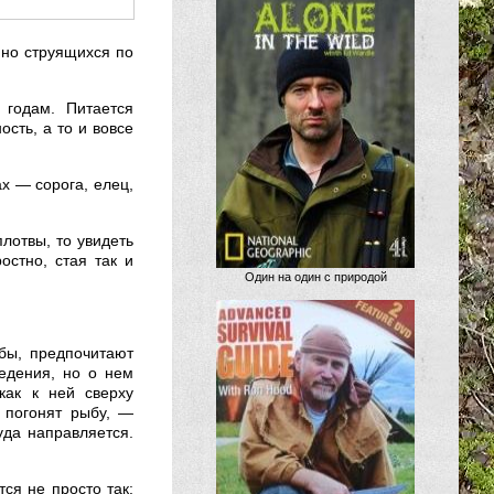
мно струящихся по
 годам. Питается
ость, а то и вовсе
х — сорога, елец,
плотвы, то увидеть
остно, стая так и
Один на один с природой
бы, предпочитают
едения, но о нем
как к ней сверху
 погонят рыбу, —
уда направляется.
тся не просто так: