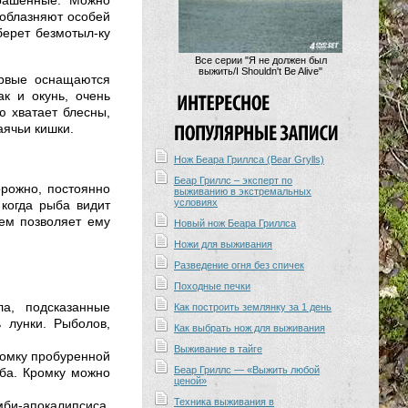
крашенные. Можно
соблазняют особей
берет безмотыл-ку
Все серии "Я не должен был
выжить/I Shouldn't Be Alive"
ервые оснащаются
к и окунь, очень
ю хватает блесны,
аячьи кишки.
Нож Беара Гриллса (Bear Grylls)
Беар Гриллс – эксперт по
орожно, постоянно
выживанию в экстремальных
условиях
 когда рыба видит
ием позволяет ему
Новый нож Беара Гриллса
Ножи для выживания
Разведение огня без спичек
Походные печки
ла, подсказанные
Как построить землянку за 1 день
 лунки. Рыболов,
Как выбрать нож для выживания
Выживание в тайге
омку пробуренной
Беар Гриллс — «Выжить любой
ыба. Кромку можно
ценой»
Техника выживания в
мби-апокалипсиса,