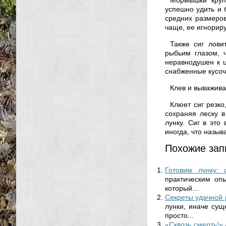
Мормышки круп
успешно удить и 
средних размеров
чаще, ее игнориру
Также сиг лови
рыбьим глазом, 
неравнодушен к ц
снабженные кусочк
Клев и выважив
Клюет сиг резко
сохраняя леску в
лунку. Сиг в это
иногда, что назыв
Похожие зап
Готовим лунку: 
практическим оп
который...
Секреты удачной 
лунки, иначе сущ
просто...
«Сквозь смерть!»