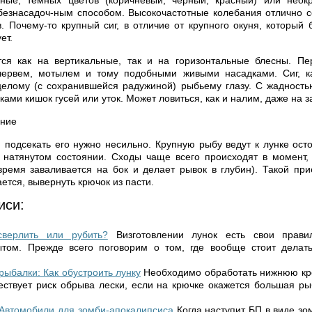
ные, темных цветов (коричневый, черный, красный) или нео
безнасадоч-ным способом. Высокочастотные колебания отлично 
. Почему-то крупный сиг, в отличие от крупного окуня, который 
ет.
тся как на вертикальные, так и на горизонтальные блесны. П
червем, мотылем и тому подобными живыми насадками. Сиг, ка
елому (с сохранившейся радужиной) рыбьему глазу. С жадность
ами кишок гусей или уток. Может ловиться, как и налим, даже на з
ание
, подсекать его нужно несильно. Крупную рыбу ведут к лунке ост
 натянутом состоянии. Сходы чаще всего происходят в момент,
 время заваливается на бок и делает рывок в глубин). Такой пр
ается, вывернуть крючок из пасти.
иси:
сверлить или рубить?
Визготовлении лунок есть свои прави
ытом. Прежде всего поговорим о том, где вообще стоит делать
рыбалки: Как обустроить лунку
Необходимо обработать нижнюю кр
ествует риск обрыва лески, если на крючке окажется большая р
 Автомобили для зомби-апокалипсиса
Когда наступит БП в виде зо