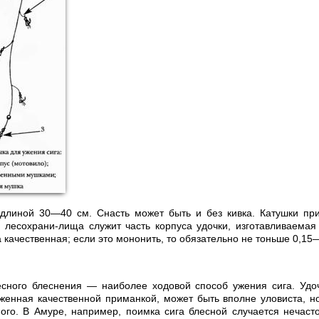
 длиной 30—40 см. Снасть может быть и без кивка. Катушки пр
е лесохрани-лища служит часть корпуса удочки, изготавливаемая
 качественная; если это мононить, то обязательно не тоньше 0,15
есного блеснения — наиболее ходовой способ ужения сига. Удо
женная качественной приманкой, может быть вполне уловиста, но
ого. В Амуре, например, поимка сига блесной случается нечасто