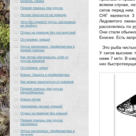
Болезнь Лайма
всяком случае, не
Первая помощь при укусах
сигов перед ним.
Летние опасности на природе
СНГ являются 3 
Ледовитого океа
Лето без единого укуса: насекомые
не пройдут
расселились по р
Они стали обычной
Отдых на природе без последствий
Енисее. Есть зап
Осторожно, клещи!
Укусы насекомых: профилактика и
Это рыба чисты
первая помощь
У сигов высокие 
Как летом обезопасить себя от
ниже 7 мг/л. В о
укусов комаров
них быстротекущи
Осторожно, клещ!
Клещи. Защита и профилактика
Как можно защититься от комаров
Первая помощь при укусах
паукообразных
Клещи летом
Нападение лесных клещей
Отдых на природе без клещей
Первая помощь при укусах
насекомых
Укусы насекомых: профилактика и
лечение