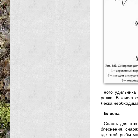
ного удильника
редко. В качеств
Леска необходима
Блесна
Снасть для отв
блеснения, снаря
где этой рыбы мн