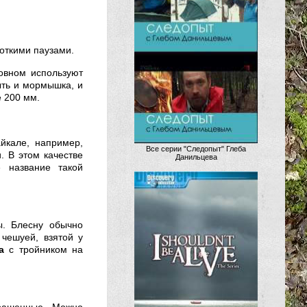
откими паузами.
овном используют
ыть и мормышка, и
е 200 мм.
йкале, например,
Все серии "Следопыт" Глеба
. В этом качестве
Данильцева
 название такой
ы. Блесну обычно
чешуей, взятой у
а
с тройником на