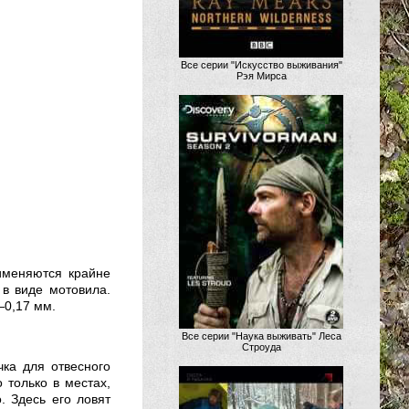
Все серии "Искусство выживания"
Рэя Мирса
именяются крайне
 в виде мотовила.
—0,17 мм.
Все серии "Наука выживать" Леса
Строуда
чка для отвесного
 только в местах,
. Здесь его ловят