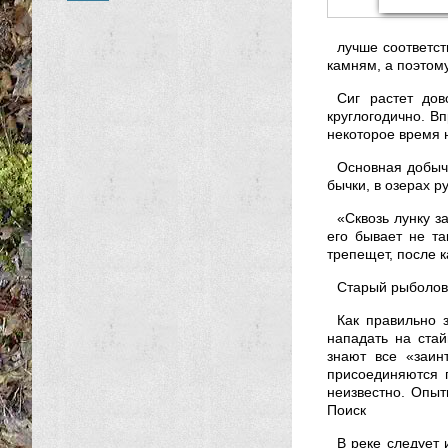
лучше соответст
камням, а поэтом
Сиг растет дов
круглогодично. Вп
некоторое время н
Основная добыча
бычки, в озерах р
«Сквозь лунку з
его бывает не та
трепещет, после 
Старый рыболов
Как правильно 
нападать на ста
знают все «заин
присоединяются 
неизвестно. Опыт
Поиск
В реке следует 