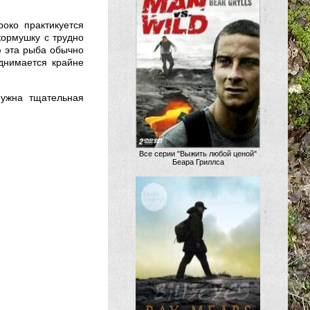
роко практикуется
кормушку с трудно
 эта рыба обычно
однимается крайне
нужна тщательная
Все серии "Выжить любой ценой"
Беара Гриллса