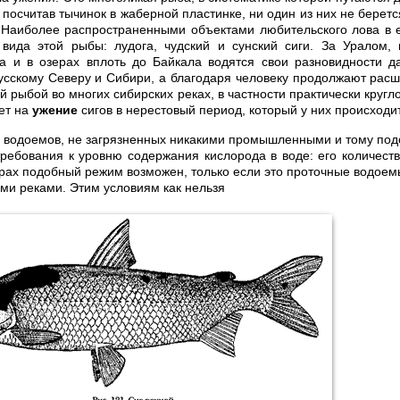
 посчитав тычинок в жаберной пластинке, ни один из них не берется
 Наиболее распространенными объектами любительского лова в 
вида этой рыбы: лудога, чудский и сунский сиги. За Уралом, 
на и в озерах вплоть до Байкала водятся свои разновидности д
усскому Северу и Сибири, а благодаря человеку продолжают расш
 рыбой во многих сибирских реках, в частности практически кругл
рет на
ужение
сигов в нерестовый период, который у них происходи
х водоемов, не загрязненных никакими промышленными и тому по
требования к уровню содержания кислорода в воде: его количест
зерах подобный режим возможен, только если это проточные водое
ми реками. Этим условиям как нельзя