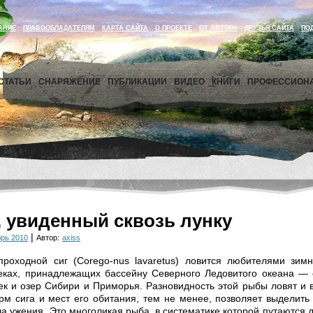
АНИЕ
ПРАВООБЛАДАТЕЛЯМ
КАРТА САЙТА
О ПРОЕКТЕ
ОТ АВТОРА
ДРУЗЬЯ САЙТА
ПО
СТАТЬИ
СНАРЯЖЕНИЕ
ПУБЛИКАЦИИ
ВИДЕО
КНИГИ
ПРОФЕССИОН
, увиденный сквозь лунку
|
рь 2010
Автор:
axiss
роходной сиг (Corego-nus lavaretus) ловится любителями зимн
реках, принадлежащих бассейну Северного Ледовитого океана — 
ек и озер Сибири и Приморья. Разновидность этой рыбы ловят и 
м сига и мест его обитания, тем не менее, позволяет выделит
а ужения. Это многоликая рыба, в систематике которой путаются 