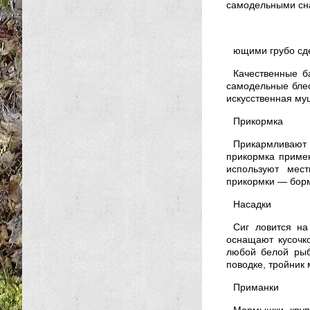
самодельными сн
ющими грубо сд
Качественные б
самодельные блес
искусственная му
Прикормка
Прикармливают 
прикормка примен
используют мес
прикормки — бор
Насадки
Сиг ловится на
оснащают кусочк
любой белой рыб
поводке, тройник
Приманки