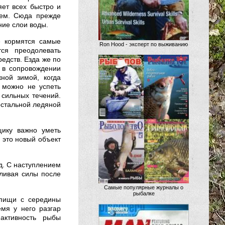
яет всех быстро и
ием. Сюда прежде
ние слои воды.
е кормятся самые
Ron Hood - эксперт по выживанию
ся преодолевать
редств. Езда же по
 в сопровождении
ной зимой, когда
 можно не успеть
 сильных течений.
 остальной ледяной
щику важно уметь
и это новый объект
д. С наступлением
вливая силы после
Самые популярные журналы о
рыбалке
 пищи с середины
мя у него разгар
активность рыбы