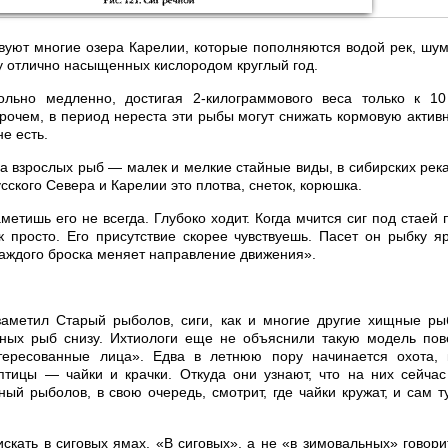
вуют многие озера Карелии, которые пополняются водой рек, шу
у отлично насыщенных кислородом круглый год.
ольно медленно, достигая 2-килограммового веса только к 10
рочем, в период нереста эти рыбы могут снижать кормовую активн
е есть.
 взрослых рыб — малек и мелкие стайные виды, в сибирских река
усского Севера и Карелии это плотва, снеток, корюшка.
аметишь его не всегда. Глубоко ходит. Когда мчится сиг под стаей 
к просто. Его присутствие скорее чувствуешь. Пасет он рыбку яр
каждого броска меняет направление движения».
заметил Старый рыболов, сиги, как и многие другие хищные ры
йных рыб снизу. Ихтиологи еще не объяснили такую модель пов
тересованные лица». Едва в летнюю пору начинается охота, 
птицы — чайки и крачки. Откуда они узнают, что на них сейчас
ный рыболов, в свою очередь, смотрит, где чайки кружат, и сам т
искать в сиговых ямах. «В сиговых», а не «в зимовальных» говори