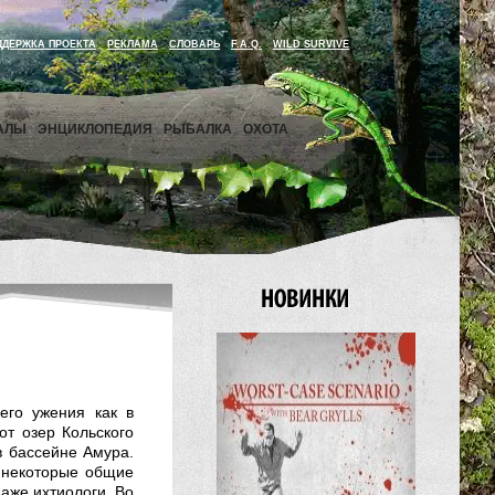
ДДЕРЖКА ПРОЕКТА
РЕКЛАМА
СЛОВАРЬ
F.A.Q.
WILD SURVIVE
АЛЫ
ЭНЦИКЛОПЕДИЯ
РЫБАЛКА
ОХОТА
его ужения как в
от озер Кольского
в бассейне Амура.
ь некоторые общие
даже ихтиологи. Во