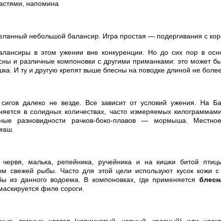
астями, напомина
еланный небольшой балансир. Игра простая — подергивания с кор
алансиры в этом ужении вне конкуренции. Но до сих пор в осн
ны и различные компоновки с другими приманками: это может б
шка. И ту и другую крепят выше блесны на поводке длиной не боле
сигов далеко не везде. Все зависит от условий ужения. На Ба
яется в солидных количествах, часто измеряемых килограммами
тные разновидности рачков-боко-плавов — мормыша. Местное
маш.
 червя, малька, репейника, ручейника и на кишки битой птиц
ом свежей рыбы. Часто для этой цели используют кусок кожи с 
ы из данного водоема. В компоновках, где применяется
блесн
 маскируется филе сороги.