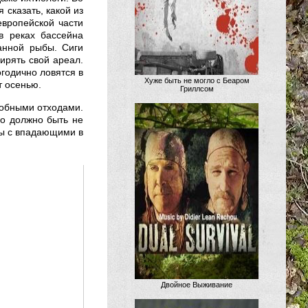
 сказать, какой из
европейской части
в реках бассейна
анной рыбы. Сиги
ирять свой ареал.
огодично ловятся в
Хуже быть не могло с Беаром
т осенью.
Гриллсом
добными отходами.
во должно быть не
мы с впадающими в
Двойное Выживание