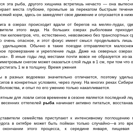
тся эта рыба, другого хищника встретишь нечасто — она вытесн
ирает места глубокие, промытые за перекатом быстрым течен
сякий корм, здесь он замедляет свое движение и опускается в ниж
ига в озерах происходит вдали от берегов на мелях-лудах, гд
авители этого вида. На больших озерах рыболовам приходит
тки километров, что, естественно, невозможно без транспортных с
 очень опасное, и этот фокус имеет смысл проделывать лишь
 удильщиков. Обычно в такие поездки отправляются малоснеж
окое промерзание и укрепление льда. Даже на северных озерах
ана». В иные годы лед местами почти вовсе не образуется из-за
иметровым снегом может оказаться слой льда в 1 см, при том что
достигать 1 м в толщину. Время ужения
 в разных водоемах значительно отличается, поэтому удиль
игов в конкретных условиях, через лунку. На многих реках Сибир
боловства, и опыт по его ужению только накапливается.
тным для ловли сигов временем в сезоне является последний ле
 весенних оттепелей
рыба
начинает активно питаться, восстана
ставители семейства приступают к интенсивному поглощению
дога в октябре может быть пойман только случайно—в это вре
 окончании этого процесса, к середине января, пищевая 