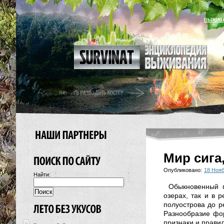
ВЫЖИВ
Мир сига
Опубликовано:
18 Нояб
Найти:
Обыкновенный п
озерах, так и в 
полуострова до р
Разнообразие фор
признаки и правил