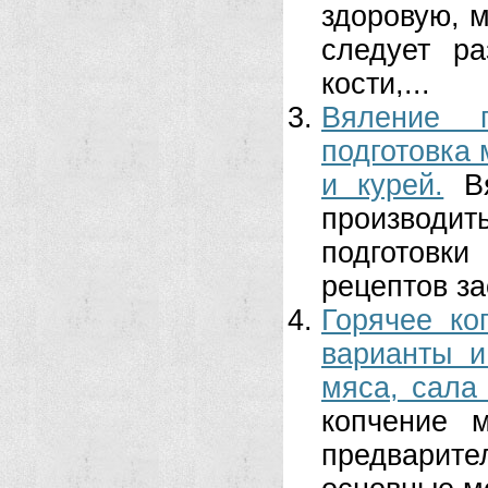
здоровую, 
следует ра
кости,...
Вяление п
подготовка 
и курей.
В
производ
подготовк
рецептов за
Горячее ко
варианты и
мяса, сала
копчение 
предварит