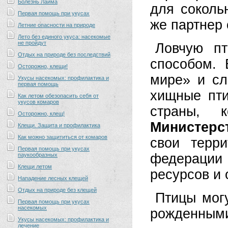
Болезнь Лайма
для соколь
Первая помощь при укусах
же партнер 
Летние опасности на природе
Лето без единого укуса: насекомые
не пройдут
Ловчую пт
Отдых на природе без последствий
способом. 
Осторожно, клещи!
мире» и сл
Укусы насекомых: профилактика и
первая помощь
хищные пти
Как летом обезопасить себя от
укусов комаров
страны, 
Осторожно, клещ!
Министерс
Клещи. Защита и профилактика
Как можно защититься от комаров
свои терр
Первая помощь при укусах
федерации 
паукообразных
Клещи летом
ресурсов и
Нападение лесных клещей
Отдых на природе без клещей
Птицы мог
Первая помощь при укусах
насекомых
рожденными
Укусы насекомых: профилактика и
лечение