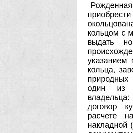
Рожденна
приобрести
окольцован
кольцом с м
выдать н
происхожде
указанием 
кольца, за
природных
один из д
владельца:
договор к
расчете н
накладной 