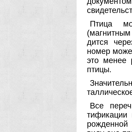
документ
свидетельст
Птица мо
(магнитны
дится чер
номер може
это менее 
птицы.
Значител
таллическое
Все переч
тификации 
рожденной 