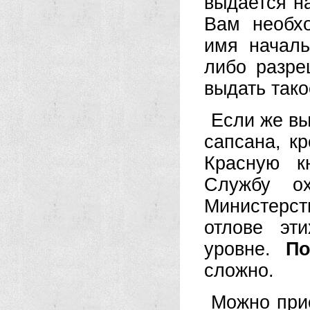
выдается н
Вам необхо
имя началь
либо разре
выдать тако
Если же вы
сапсана, кр
Красную к
Службу о
Министерст
отлове эт
уровне.
По
сложно.
Можно прио