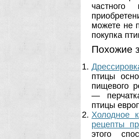
частного 
приобретен
можете не п
покупка пти
Похожие з
Дрессиров
птицы осно
пищевого р
— перчатка
птицы европ
Холодное к
рецепты пр
этого спо