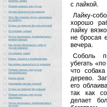
Болезнь Лайма
с лайкой.
Первая помощь при укусах
Летние опасности на природе
Лайку-соб
Лето без единого укуса: насекомые
не пройдут
хорошо ра
Отдых на природе без последствий
лайку вязко
Осторожно, клещи!
не бросая е
Укусы насекомых: профилактика и
первая помощь
вечера.
Как летом обезопасить себя от
укусов комаров
Осторожно, клещ!
Соболь п
Клещи. Защита и профилактика
убегать «по
Как можно защититься от комаров
что собака
Первая помощь при укусах
паукообразных
дерево. За
Клещи летом
его облаив
Нападение лесных клещей
Отдых на природе без клещей
так как со
Первая помощь при укусах
насекомых
делает бо
Укусы насекомых: профилактика и
лечение