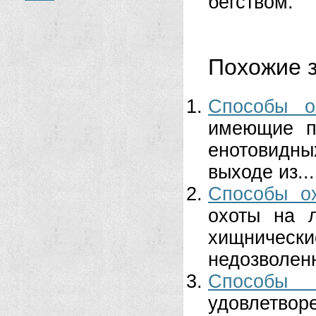
бегством.
Похожие з
Способы о
имеющие по
енотовидны
выходе из...
Способы о
охоты на 
хищническ
недозволенн
Способы
удовлетвор