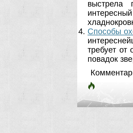
выстрела 
интересны
хладнокровн
Способы ох
интересне
требует от 
повадок звер
Комментар