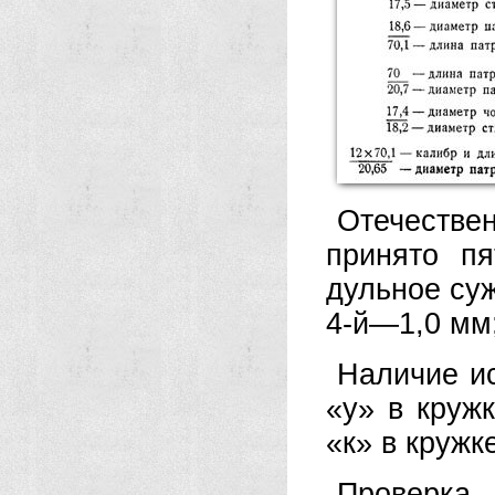
Отечеств
принято п
дульное суж
4-й—1,0 мм
Наличие ис
«у» в круж
«к» в кружк
Проверк