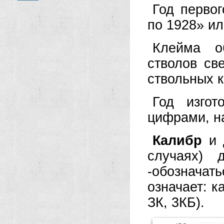
Год перво
по 1928» ил
Клейма о
стволов св
ствольных 
Год изгот
цифрами, н
Калибр
и д
случаях) 
-обознача
означает: к
ЗК, 3КБ).