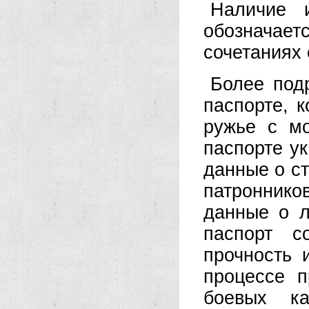
Наличие 
обозначает
сочетаниях 
Более под
паспорте, 
ружье с мо
паспорте у
данные о ст
патронников
данные о л
паспорт с
прочность 
процессе п
боевых ка