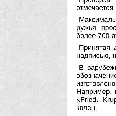
отмечается 
Максималь
ружья, про
более 700 а
Принятая 
надписью, 
В зарубеж
обозначен
изготовлен
Например, 
«Fried. Kr
колец.