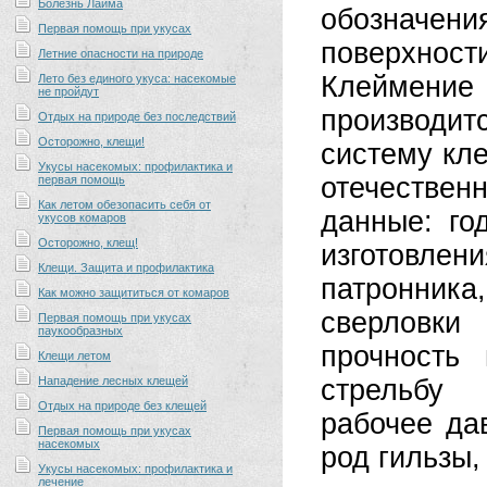
Болезнь Лайма
обозначен
Первая помощь при укусах
поверхно
Летние опасности на природе
Клеймени
Лето без единого укуса: насекомые
не пройдут
производит
Отдых на природе без последствий
Осторожно, клещи!
систему кл
Укусы насекомых: профилактика и
отечествен
первая помощь
Как летом обезопасить себя от
данные: го
укусов комаров
Осторожно, клещ!
изготовлен
Клещи. Защита и профилактика
патронник
Как можно защититься от комаров
сверловки
Первая помощь при укусах
паукообразных
прочность
Клещи летом
Нападение лесных клещей
стрельбу
Отдых на природе без клещей
рабочее да
Первая помощь при укусах
насекомых
род гильзы,
Укусы насекомых: профилактика и
лечение