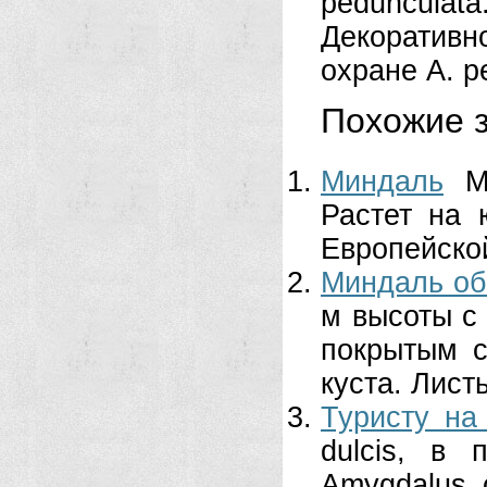
peduncul
Декоративно
охране A. p
Похожие з
Миндаль
М
Растет на 
Евро­пейско
Миндаль об
м высоты с 
покрытым с
куста. Листь
Туристу на
dulcis, в
Amygdalus 