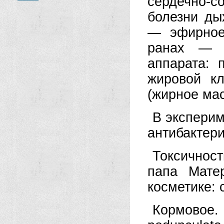
сердечно-с
болезни ды
— эфирное
ранах — с
аппарата: 
жировой к
(жирное мас
В эксперим
антибактери
Токсичност
папа Мате
косметике: 
Кормовое. 