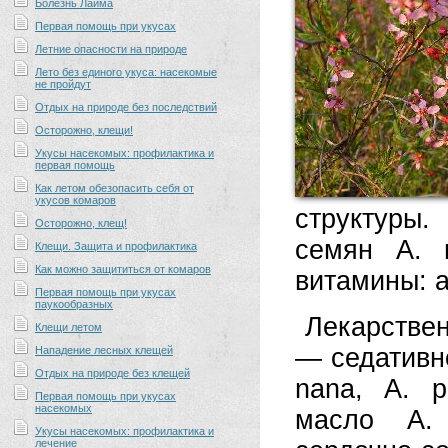
Болезнь Лайма
Первая помощь при укусах
Летние опасности на природе
Лето без единого укуса: насекомые
не пройдут
Отдых на природе без последствий
Осторожно, клещи!
Укусы насекомых: профилактика и
первая помощь
Как летом обезопасить себя от
укусов комаров
структуры
Осторожно, клещ!
семян A. 
Клещи. Защита и профилактика
Как можно защититься от комаров
витамины: а
Первая помощь при укусах
паукообразных
Лекарствен
Клещи летом
— седативн
Нападение лесных клещей
Отдых на природе без клещей
nana, A. p
Первая помощь при укусах
насекомых
масло A. 
Укусы насекомых: профилактика и
лечение